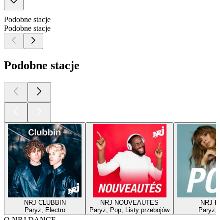
Podobne stacje
Podobne stacje
Podobne stacje
NRJ CLUBBIN
NRJ NOUVEAUTES
NRJ 
Paryż, Electro
Paryż, Pop, Listy przebojów
Paryż,
O NRJ DANCE