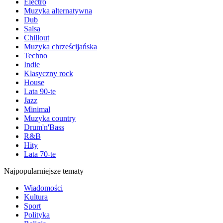
Electro
Muzyka alternatywna
Dub
Salsa
Chillout
Muzyka chrześcijańska
Techno
Indie
Klasyczny rock
House
Lata 90-te
Jazz
Minimal
Muzyka country
Drum'n'Bass
R&B
Hity
Lata 70-te
Najpopularniejsze tematy
Wiadomości
Kultura
Sport
Polityka