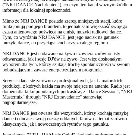
("NRJ DANCE Nachrichten"), co czyni ten kanał ważnym źródłem
informacji dla lokalnej społeczności.
Mimo że NRJ DANCE posiada szereg mniejszych stacji, które
funkcjonują pod jego brandem, to jednak sam większość swojego
czasu antenowego poświęca na emisję muzyki radiowej dance.
Tym, co wyróżnia NRJ DANCE, jest jego nacisk na gatunek
muzyki dance, co przyciąga słuchaczy z całego regionu.
NRJ DANCE jest nadawane na żywo i zawiera zarówno listy
odtwarzania, jak i sesje DJ'ów na żywo. Jest więc doskonałym
wyborem dla tych, którzy szukają trochę spontaniczności w swoim
pobudzającym i zawsze energetyzującym programie.
Serwis składa się zarówno z profesjonalnych, jak i amatorskich
produkcji, z których każda ma swoje miejsce na antenie. Radio jest
domem dla kilku popularnych podcastów, z "Dance Session", "NRJ
Mastermix" through "NRJ Extravadance" stanowiąc
najpopularniejsze.
NRJ DANCE jest otwarte dla wszystkich, którzy kochają muzykę
dance i educates swoją rzeszę oddanych fanów na temat zarówno
klasycznych, jak i nowoczesnych rytmów tego gatunku.
Jego slogan, "NRJ - Hit Music Only!", świetnie podsumowuje to,