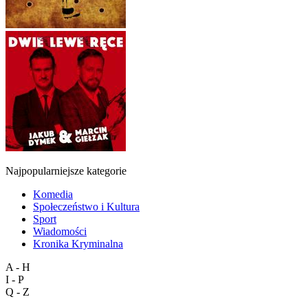
Najpopularniejsze kategorie
Komedia
Społeczeństwo i Kultura
Sport
Wiadomości
Kronika Kryminalna
A - H
I - P
Q - Z