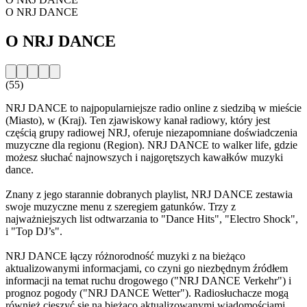
O NRJ DANCE
O NRJ DANCE
(55)
NRJ DANCE to najpopularniejsze radio online z siedzibą w mieście
(Miasto), w (Kraj). Ten zjawiskowy kanał radiowy, który jest
częścią grupy radiowej NRJ, oferuje niezapomniane doświadczenia
muzyczne dla regionu (Region). NRJ DANCE to walker life, gdzie
możesz słuchać najnowszych i najgorętszych kawałków muzyki
dance.
Znany z jego starannie dobranych playlist, NRJ DANCE zestawia
swoje muzyczne menu z szeregiem gatunków. Trzy z
najważniejszych list odtwarzania to "Dance Hits", "Electro Shock",
i "Top DJ’s".
NRJ DANCE łączy różnorodność muzyki z na bieżąco
aktualizowanymi informacjami, co czyni go niezbędnym źródłem
informacji na temat ruchu drogowego ("NRJ DANCE Verkehr") i
prognoz pogody ("NRJ DANCE Wetter"). Radiosłuchacze mogą
również cieszyć się na bieżąco aktualizowanymi wiadomościami