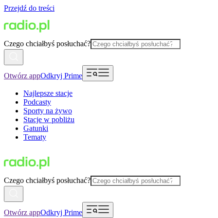
Przejdź do treści
Czego chciałbyś posłuchać?
Otwórz app
Odkryj Prime
Najlepsze stacje
Podcasty
Sporty na żywo
Stacje w pobliżu
Gatunki
Tematy
Czego chciałbyś posłuchać?
Otwórz app
Odkryj Prime