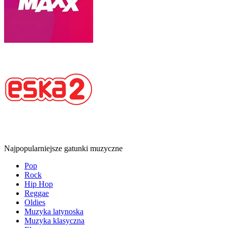
Najpopularniejsze gatunki muzyczne
Pop
Rock
Hip Hop
Reggae
Oldies
Muzyka latynoska
Muzyka klasyczna