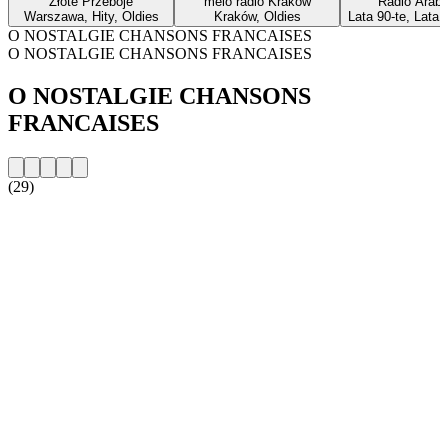
Złote Przeboje
melo radio Kraków
Radio Arabe
Warszawa, Hity, Oldies
Kraków, Oldies
Lata 90-te, Lata 
O NOSTALGIE CHANSONS FRANCAISES
O NOSTALGIE CHANSONS FRANCAISES
O NOSTALGIE CHANSONS
FRANCAISES
(29)
Strona internetowa stacji