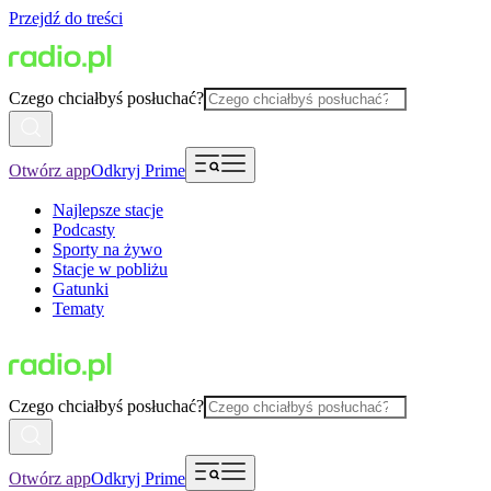
Przejdź do treści
Czego chciałbyś posłuchać?
Otwórz app
Odkryj Prime
Najlepsze stacje
Podcasty
Sporty na żywo
Stacje w pobliżu
Gatunki
Tematy
Czego chciałbyś posłuchać?
Otwórz app
Odkryj Prime