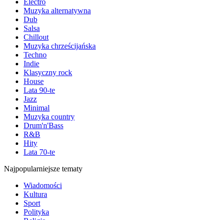
Electro
Muzyka alternatywna
Dub
Salsa
Chillout
Muzyka chrześcijańska
Techno
Indie
Klasyczny rock
House
Lata 90-te
Jazz
Minimal
Muzyka country
Drum'n'Bass
R&B
Hity
Lata 70-te
Najpopularniejsze tematy
Wiadomości
Kultura
Sport
Polityka