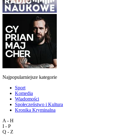
Najpopularniejsze kategorie
Sport
Komedia
Wiadomości
Społeczeństwo i Kultura
Kronika Kryminalna
A - H
I - P
Q - Z