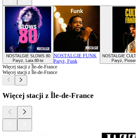
NOSTALGIE FUNK
NOSTALGIE SLOWS 80
NOSTALGIE CULT
Paryż, Lata 80-te
Paryż, Piosen
Paryż, Funk
Więcej stacji z Île-de-France
Więcej stacji z Île-de-France
Więcej stacji z Île-de-France