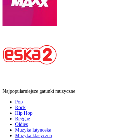
Najpopularniejsze gatunki muzyczne
Pop
Rock
Hip Hop
Reggae
Oldies
Muzyka latynoska
Muzyka klasyczna