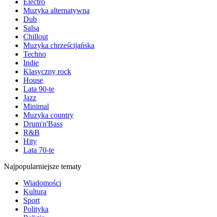
Electro
Muzyka alternatywna
Dub
Salsa
Chillout
Muzyka chrześcijańska
Techno
Indie
Klasyczny rock
House
Lata 90-te
Jazz
Minimal
Muzyka country
Drum'n'Bass
R&B
Hity
Lata 70-te
Najpopularniejsze tematy
Wiadomości
Kultura
Sport
Polityka