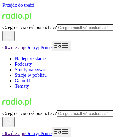
Przejdź do treści
Czego chciałbyś posłuchać?
Otwórz app
Odkryj Prime
Najlepsze stacje
Podcasty
Sporty na żywo
Stacje w pobliżu
Gatunki
Tematy
Czego chciałbyś posłuchać?
Otwórz app
Odkryj Prime