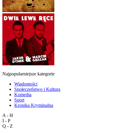
Najpopularniejsze kategorie
Wiadomości
Społeczeństwo i Kultura
Komedia
Sport
Kronika Kryminalna
A - H
I - P
Q - Z