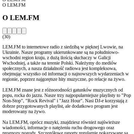
O LEM.FM
O LEM.FM
(30)
LEM.FM to internetowe radio z siedzibą w pięknej Lwowie, na
Ukrainie. Nasze programy ukierunkowane są na południowo-
wschodni region kraju, z dużą ilością słuchaczy w Galicji
Wschodniej, a także na terenie Polski. Należymy do mediów
społecznych, a nasza działalność radiowa jest kompleksowa,
obejmując wszystko od informacji o najnowszych wydarzeniach w
regionie, poprzez najgorętsze hity muzyczne, po relacje na żywo.
LEM.FM znane jest z różnorodności gatunków muzycznych od
popu, rocka do jazzu. Nasze trzy najpopularniejsze playlisty to "Pop
Non-Stop", "Rock Revival" i "Jazz Hour". Nasi DJ-e korzystają z
dobrze przygotowanych playlist, ale dodatkowo program jest
moderowany na żywo.
Na LEM.FM, oprócz muzyki, znajdziesz również najświeższe
wiadomości, informacje o natężeniu ruchu drogowego oraz
prognozy pogody. Szczegółowe raporty regularnie pokazywane są