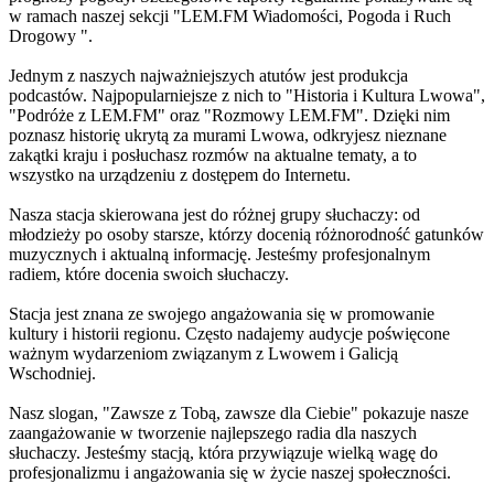
w ramach naszej sekcji "LEM.FM Wiadomości, Pogoda i Ruch
Drogowy ".
Jednym z naszych najważniejszych atutów jest produkcja
podcastów. Najpopularniejsze z nich to "Historia i Kultura Lwowa",
"Podróże z LEM.FM" oraz "Rozmowy LEM.FM". Dzięki nim
poznasz historię ukrytą za murami Lwowa, odkryjesz nieznane
zakątki kraju i posłuchasz rozmów na aktualne tematy, a to
wszystko na urządzeniu z dostępem do Internetu.
Nasza stacja skierowana jest do różnej grupy słuchaczy: od
młodzieży po osoby starsze, którzy docenią różnorodność gatunków
muzycznych i aktualną informację. Jesteśmy profesjonalnym
radiem, które docenia swoich słuchaczy.
Stacja jest znana ze swojego angażowania się w promowanie
kultury i historii regionu. Często nadajemy audycje poświęcone
ważnym wydarzeniom związanym z Lwowem i Galicją
Wschodniej.
Nasz slogan, "Zawsze z Tobą, zawsze dla Ciebie" pokazuje nasze
zaangażowanie w tworzenie najlepszego radia dla naszych
słuchaczy. Jesteśmy stacją, która przywiązuje wielką wagę do
profesjonalizmu i angażowania się w życie naszej społeczności.