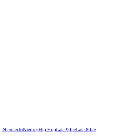
Niemiecki
Niemcy
Hip Hop
Lata 90-te
Lata 80-te