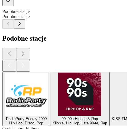
Podobne stacje
Podobne stacje
Podobne stacje
RadioParty Energy 2000
90s90s Hiphop & Rap
KISS FM 
Hip Hop, Disco, Pop
Kilonia, Hip Hop, Lata 90-te, Rap
O oldschool-hiphop