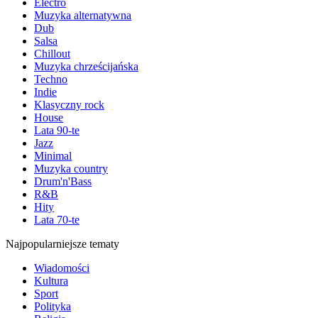
Electro
Muzyka alternatywna
Dub
Salsa
Chillout
Muzyka chrześcijańska
Techno
Indie
Klasyczny rock
House
Lata 90-te
Jazz
Minimal
Muzyka country
Drum'n'Bass
R&B
Hity
Lata 70-te
Najpopularniejsze tematy
Wiadomości
Kultura
Sport
Polityka