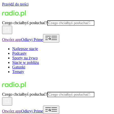
Przejdź do treści
Czego chciałbyś posłuchać?
Otwórz app
Odkryj Prime
Najlepsze stacje
Podcasty
Sporty na żywo
Stacje w pobliżu
Gatunki
Tematy
Czego chciałbyś posłuchać?
Otwórz app
Odkryj Prime