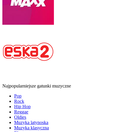
Najpopularniejsze gatunki muzyczne
Pop
Rock
Hip Hop
Reggae
Oldies
Muzyka latynoska
Muzyka klasyczna