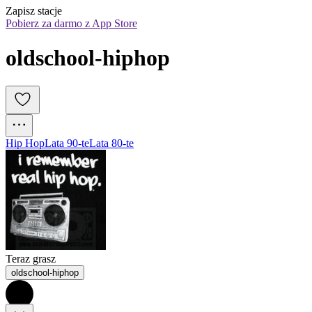
Zapisz stacje
Pobierz za darmo z App Store
oldschool-hiphop
Hip Hop
Lata 90-te
Lata 80-te
Teraz grasz
oldschool-hiphop