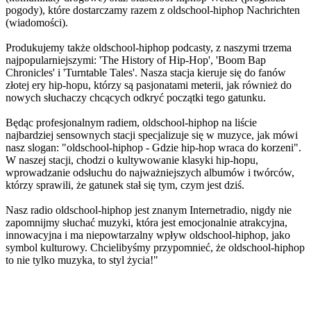
pogody), które dostarczamy razem z oldschool-hiphop Nachrichten
(wiadomości).
Produkujemy także oldschool-hiphop podcasty, z naszymi trzema
najpopularniejszymi: 'The History of Hip-Hop', 'Boom Bap
Chronicles' i 'Turntable Tales'. Nasza stacja kieruje się do fanów
złotej ery hip-hopu, którzy są pasjonatami meterii, jak również do
nowych słuchaczy chcących odkryć początki tego gatunku.
Będąc profesjonalnym radiem, oldschool-hiphop na liście
najbardziej sensownych stacji specjalizuje się w muzyce, jak mówi
nasz slogan: "oldschool-hiphop - Gdzie hip-hop wraca do korzeni".
W naszej stacji, chodzi o kultywowanie klasyki hip-hopu,
wprowadzanie odsłuchu do najważniejszych albumów i twórców,
którzy sprawili, że gatunek stał się tym, czym jest dziś.
Nasz radio oldschool-hiphop jest znanym Internetradio, nigdy nie
zapomnijmy słuchać muzyki, która jest emocjonalnie atrakcyjna,
innowacyjna i ma niepowtarzalny wpływ oldschool-hiphop, jako
symbol kulturowy. Chcielibyśmy przypomnieć, że oldschool-hiphop
to nie tylko muzyka, to styl życia!"
Strona internetowa stacji