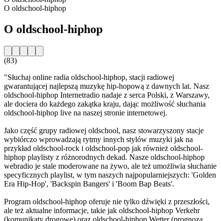
O oldschool-hiphop
O oldschool-hiphop
(83)
"Słuchaj online radia oldschool-hiphop, stacji radiowej
gwarantującej najlepszą muzykę hip-hopową z dawnych lat. Nasz
oldschool-hiphop Internetradio nadaje z serca Polski, z Warszawy,
ale dociera do każdego zakątka kraju, dając możliwość słuchania
oldschool-hiphop live na naszej stronie internetowej.
Jako część grupy radiowej oldschool, nasz stowarzyszony stacje
wybiórczo wprowadzają rytmy innych stylów muzyki jak na
przykład oldschool-rock i oldschool-pop jak również oldschool-
hiphop playlisty z różnorodnych dekad. Nasze oldschool-hiphop
webradio je stale moderowane na żywo, ale też umożliwia słuchanie
specyficznych playlist, w tym naszych najpopularniejszych: 'Golden
Era Hip-Hop', 'Backspin Bangers' i 'Boom Bap Beats'.
Program oldschool-hiphop oferuje nie tylko dźwięki z przeszłości,
ale też aktualne informacje, takie jak oldschool-hiphop Verkehr
(komunikaty drogowe) oraz oldschool-hiphop Wetter (prognoza