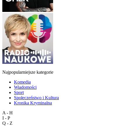
Najpopularniejsze kategorie
Komedia
Wiadomości
Sport
Społeczeństwo i Kultura
Kronika Kryminalna
A - H
I - P
Q - Z