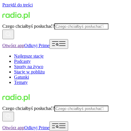
Przejdź do treści
Czego chciałbyś posłuchać?
Otwórz app
Odkryj Prime
Najlepsze stacje
Podcasty
Sporty na żywo
Stacje w pobliżu
Gatunki
Tematy
Czego chciałbyś posłuchać?
Otwórz app
Odkryj Prime