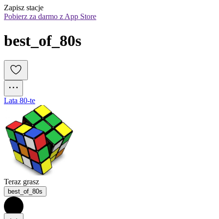
Zapisz stacje
Pobierz za darmo z App Store
best_of_80s
Lata 80-te
Teraz grasz
best_of_80s