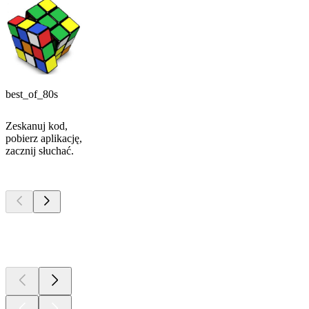
best_of_80s
Zeskanuj kod,
pobierz aplikację,
zacznij słuchać.
Najlepsze
podcasty
Najlepsze
podcasty
Najlepsze
podcasty