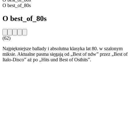
O best_of_80s
O best_of_80s
(62)
Najpiękniejsze ballady i absolutna klasyka lat 80. w szalonym
miksie. Aktualne pasma sięgają od „Best of ndw” przez „Best of
Italo-Disco” aż po „Hits und Best of Osthits”.
Strona internetowa stacji