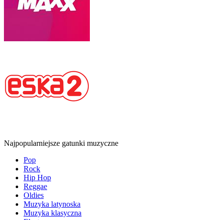
Najpopularniejsze gatunki muzyczne
Pop
Rock
Hip Hop
Reggae
Oldies
Muzyka latynoska
Muzyka klasyczna