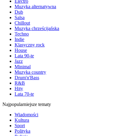
Electro
Muzyka alternatywna
Dub
Salsa
Chillout
Muzyka chrześcijańska
Techno
Indie
Klasyczny rock
House
Lata 90-te
Jazz
Minimal
Muzyka country
Drum'n'Bass
R&B
Hity
Lata 70-te
Najpopularniejsze tematy
Wiadomości
Kultura
Sport
Polityka