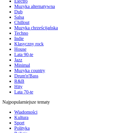
Electro
Muzyka alternatywna
Dub
Salsa
Chillout
Muzyka chrześcijańska
Techno
Indie
Klasyczny rock
House
Lata 90-te
Jazz
Minimal
Muzyka country
Drum'n'Bass
R&B
Hity
Lata 70-te
Najpopularniejsze tematy
Wiadomości
Kultura
Sport
Polityka