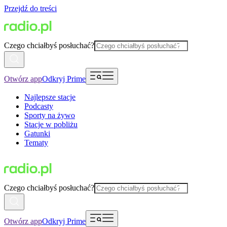
Przejdź do treści
Czego chciałbyś posłuchać?
Otwórz app
Odkryj Prime
Najlepsze stacje
Podcasty
Sporty na żywo
Stacje w pobliżu
Gatunki
Tematy
Czego chciałbyś posłuchać?
Otwórz app
Odkryj Prime