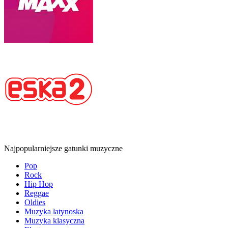
Najpopularniejsze gatunki muzyczne
Pop
Rock
Hip Hop
Reggae
Oldies
Muzyka latynoska
Muzyka klasyczna