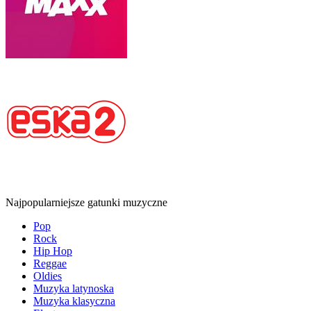
Najpopularniejsze gatunki muzyczne
Pop
Rock
Hip Hop
Reggae
Oldies
Muzyka latynoska
Muzyka klasyczna