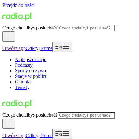
Przejdź do treści
Czego chciałbyś posłuchać?
Otwórz app
Odkryj Prime
Najlepsze stacje
Podcasty
Sporty na żywo
Stacje w pobliżu
Gatunki
Tematy
Czego chciałbyś posłuchać?
Otwórz app
Odkryj Prime