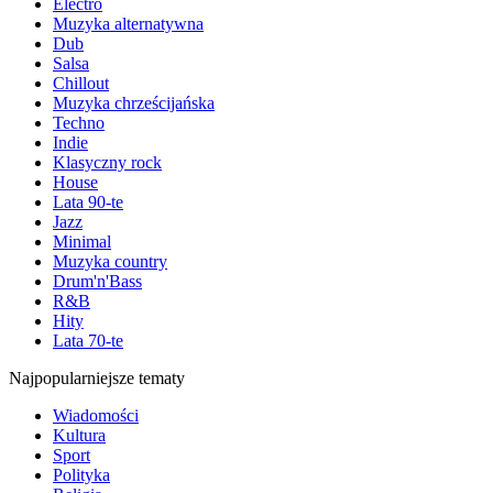
Electro
Muzyka alternatywna
Dub
Salsa
Chillout
Muzyka chrześcijańska
Techno
Indie
Klasyczny rock
House
Lata 90-te
Jazz
Minimal
Muzyka country
Drum'n'Bass
R&B
Hity
Lata 70-te
Najpopularniejsze tematy
Wiadomości
Kultura
Sport
Polityka