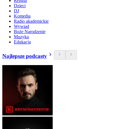
Religia
Dzieci
DJ
Komedia
Radio akademickie
Wywiad
Boże Narodzenie
Muzyka
Edukacja
Najlepsze podcasty