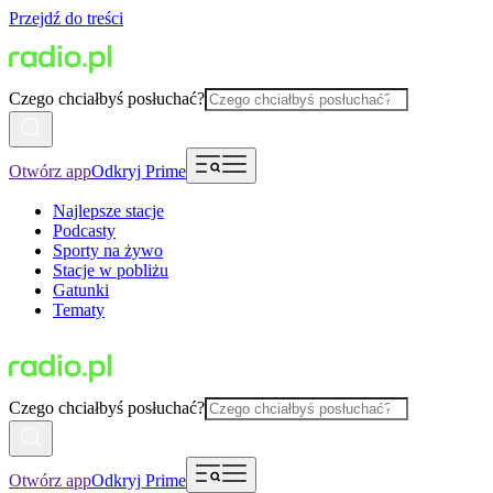
Przejdź do treści
Czego chciałbyś posłuchać?
Otwórz app
Odkryj Prime
Najlepsze stacje
Podcasty
Sporty na żywo
Stacje w pobliżu
Gatunki
Tematy
Czego chciałbyś posłuchać?
Otwórz app
Odkryj Prime