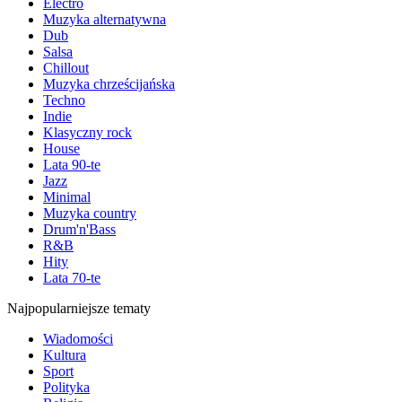
Electro
Muzyka alternatywna
Dub
Salsa
Chillout
Muzyka chrześcijańska
Techno
Indie
Klasyczny rock
House
Lata 90-te
Jazz
Minimal
Muzyka country
Drum'n'Bass
R&B
Hity
Lata 70-te
Najpopularniejsze tematy
Wiadomości
Kultura
Sport
Polityka