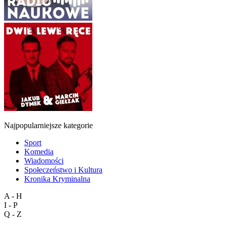
Najpopularniejsze kategorie
Sport
Komedia
Wiadomości
Społeczeństwo i Kultura
Kronika Kryminalna
A - H
I - P
Q - Z