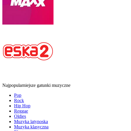
Najpopularniejsze gatunki muzyczne
Pop
Rock
Hip Hop
Reggae
Oldies
Muzyka latynoska
Muzyka klasyczna