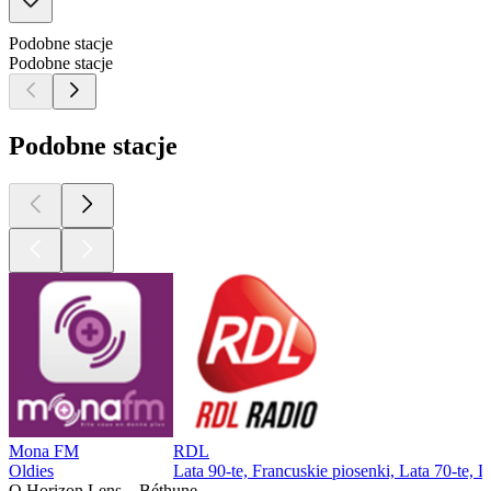
Podobne stacje
Podobne stacje
Podobne stacje
Mona FM
RDL
Oldies
Lata 90-te, Francuskie piosenki, Lata 70-te, L
O Horizon Lens – Béthune