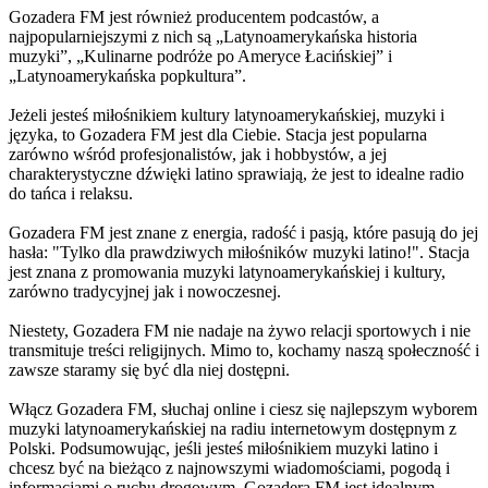
Gozadera FM jest również producentem podcastów, a
najpopularniejszymi z nich są „Latynoamerykańska historia
muzyki”, „Kulinarne podróże po Ameryce Łacińskiej” i
„Latynoamerykańska popkultura”.
Jeżeli jesteś miłośnikiem kultury latynoamerykańskiej, muzyki i
języka, to Gozadera FM jest dla Ciebie. Stacja jest popularna
zarówno wśród profesjonalistów, jak i hobbystów, a jej
charakterystyczne dźwięki latino sprawiają, że jest to idealne radio
do tańca i relaksu.
Gozadera FM jest znane z energia, radość i pasją, które pasują do jej
hasła: "Tylko dla prawdziwych miłośników muzyki latino!". Stacja
jest znana z promowania muzyki latynoamerykańskiej i kultury,
zarówno tradycyjnej jak i nowoczesnej.
Niestety, Gozadera FM nie nadaje na żywo relacji sportowych i nie
transmituje treści religijnych. Mimo to, kochamy naszą społeczność i
zawsze staramy się być dla niej dostępni.
Włącz Gozadera FM, słuchaj online i ciesz się najlepszym wyborem
muzyki latynoamerykańskiej na radiu internetowym dostępnym z
Polski. Podsumowując, jeśli jesteś miłośnikiem muzyki latino i
chcesz być na bieżąco z najnowszymi wiadomościami, pogodą i
informacjami o ruchu drogowym, Gozadera FM jest idealnym