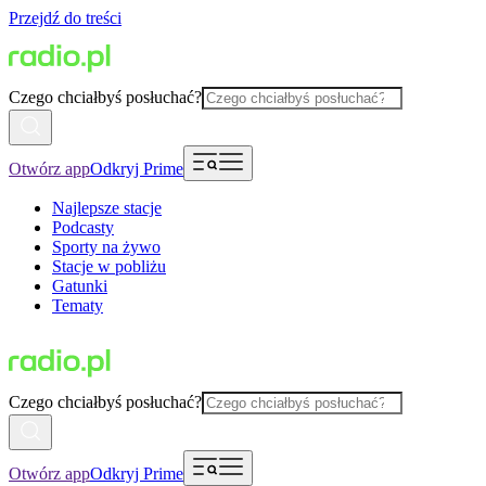
Przejdź do treści
Czego chciałbyś posłuchać?
Otwórz app
Odkryj Prime
Najlepsze stacje
Podcasty
Sporty na żywo
Stacje w pobliżu
Gatunki
Tematy
Czego chciałbyś posłuchać?
Otwórz app
Odkryj Prime