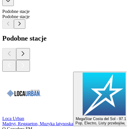
Podobne stacje
Podobne stacje
Podobne stacje
Loca Urban
MegaStar Costa del Sol - 97.1
Pop, Electro, Listy przebojów, H
Madryt, Reggaeton, Muzyka latynoska
O Gozadera FM