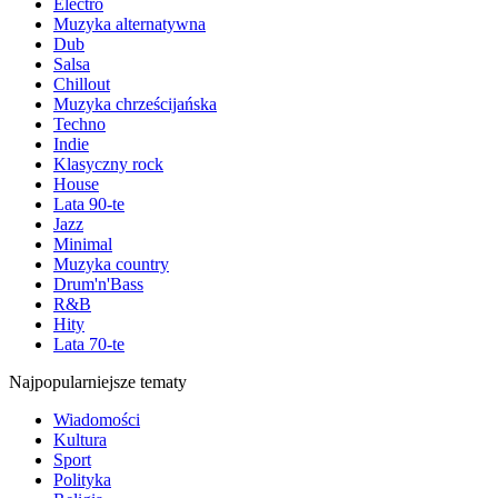
Electro
Muzyka alternatywna
Dub
Salsa
Chillout
Muzyka chrześcijańska
Techno
Indie
Klasyczny rock
House
Lata 90-te
Jazz
Minimal
Muzyka country
Drum'n'Bass
R&B
Hity
Lata 70-te
Najpopularniejsze tematy
Wiadomości
Kultura
Sport
Polityka