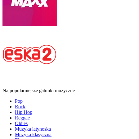
Najpopularniejsze gatunki muzyczne
Pop
Rock
Hip Hop
Reggae
Oldies
Muzyka latynoska
Muzyka klasyczna