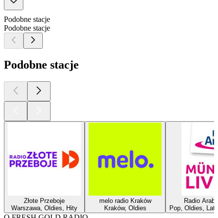
Podobne stacje
Podobne stacje
Podobne stacje
Złote Przeboje
melo radio Kraków
Radio Arabe
Warszawa, Oldies, Hity
Kraków, Oldies
Pop, Oldies, Lata
O FRESH GOLD RADIO