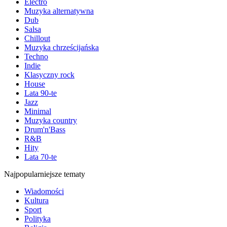
Electro
Muzyka alternatywna
Dub
Salsa
Chillout
Muzyka chrześcijańska
Techno
Indie
Klasyczny rock
House
Lata 90-te
Jazz
Minimal
Muzyka country
Drum'n'Bass
R&B
Hity
Lata 70-te
Najpopularniejsze tematy
Wiadomości
Kultura
Sport
Polityka