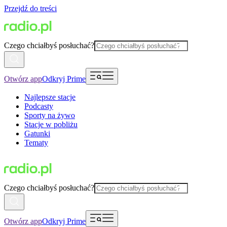
Przejdź do treści
Czego chciałbyś posłuchać?
Otwórz app
Odkryj Prime
Najlepsze stacje
Podcasty
Sporty na żywo
Stacje w pobliżu
Gatunki
Tematy
Czego chciałbyś posłuchać?
Otwórz app
Odkryj Prime