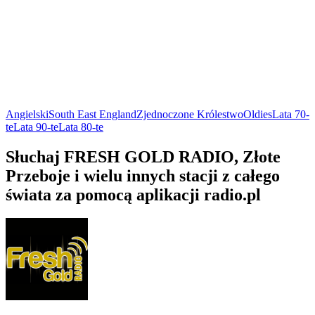
Angielski
South East England
Zjednoczone Królestwo
Oldies
Lata 70-
te
Lata 90-te
Lata 80-te
Słuchaj FRESH GOLD RADIO, Złote
Przeboje i wielu innych stacji z całego
świata za pomocą aplikacji radio.pl