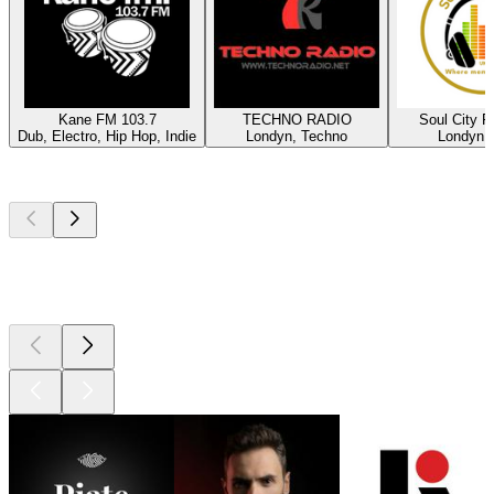
Kane FM 103.7
TECHNO RADIO
Soul City R
Dub, Electro, Hip Hop, Indie
Londyn, Techno
Londyn,
Najlepsze
podcasty
Najlepsze
podcasty
Najlepsze
podcasty