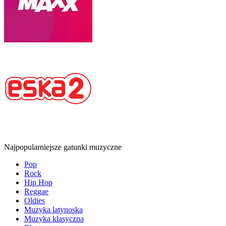
Najpopularniejsze gatunki muzyczne
Pop
Rock
Hip Hop
Reggae
Oldies
Muzyka latynoska
Muzyka klasyczna