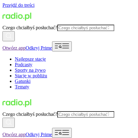
Przejdź do treści
Czego chciałbyś posłuchać?
Otwórz app
Odkryj Prime
Najlepsze stacje
Podcasty
Sporty na żywo
Stacje w pobliżu
Gatunki
Tematy
Czego chciałbyś posłuchać?
Otwórz app
Odkryj Prime