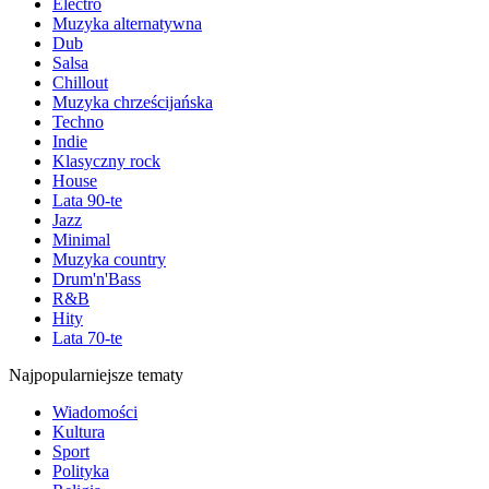
Electro
Muzyka alternatywna
Dub
Salsa
Chillout
Muzyka chrześcijańska
Techno
Indie
Klasyczny rock
House
Lata 90-te
Jazz
Minimal
Muzyka country
Drum'n'Bass
R&B
Hity
Lata 70-te
Najpopularniejsze tematy
Wiadomości
Kultura
Sport
Polityka