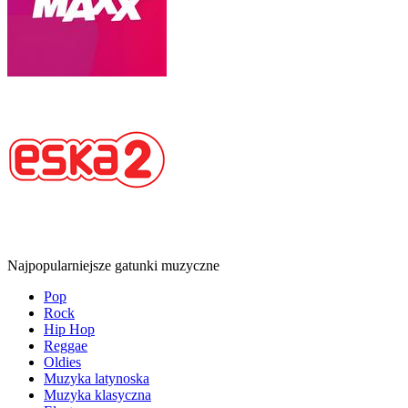
Najpopularniejsze gatunki muzyczne
Pop
Rock
Hip Hop
Reggae
Oldies
Muzyka latynoska
Muzyka klasyczna