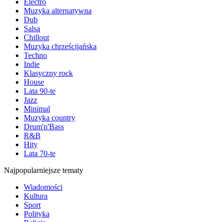
Electro
Muzyka alternatywna
Dub
Salsa
Chillout
Muzyka chrześcijańska
Techno
Indie
Klasyczny rock
House
Lata 90-te
Jazz
Minimal
Muzyka country
Drum'n'Bass
R&B
Hity
Lata 70-te
Najpopularniejsze tematy
Wiadomości
Kultura
Sport
Polityka