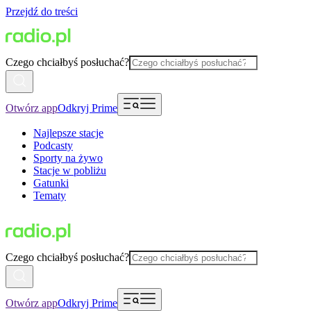
Przejdź do treści
Czego chciałbyś posłuchać?
Otwórz app
Odkryj Prime
Najlepsze stacje
Podcasty
Sporty na żywo
Stacje w pobliżu
Gatunki
Tematy
Czego chciałbyś posłuchać?
Otwórz app
Odkryj Prime