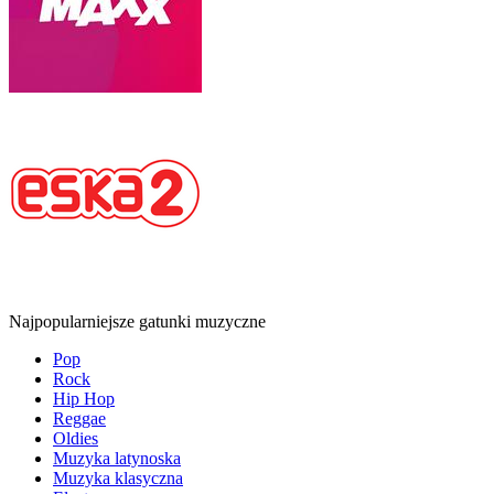
Najpopularniejsze gatunki muzyczne
Pop
Rock
Hip Hop
Reggae
Oldies
Muzyka latynoska
Muzyka klasyczna