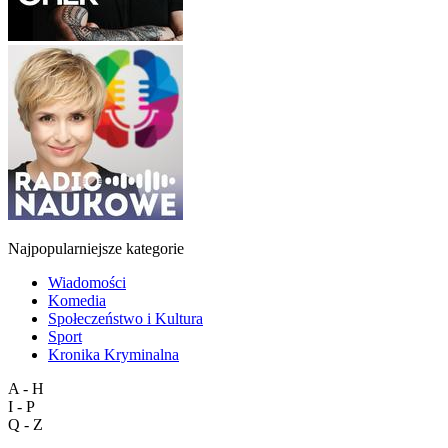
Najpopularniejsze kategorie
Wiadomości
Komedia
Społeczeństwo i Kultura
Sport
Kronika Kryminalna
A - H
I - P
Q - Z