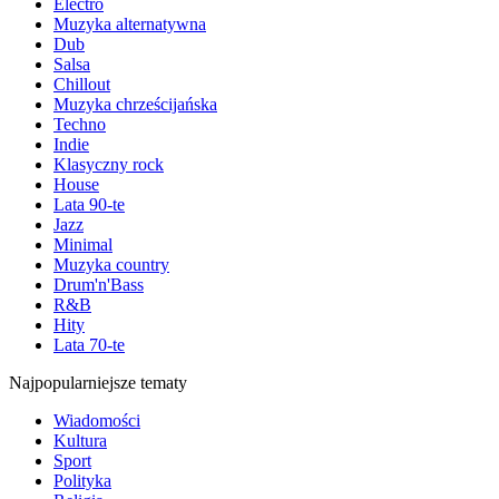
Electro
Muzyka alternatywna
Dub
Salsa
Chillout
Muzyka chrześcijańska
Techno
Indie
Klasyczny rock
House
Lata 90-te
Jazz
Minimal
Muzyka country
Drum'n'Bass
R&B
Hity
Lata 70-te
Najpopularniejsze tematy
Wiadomości
Kultura
Sport
Polityka