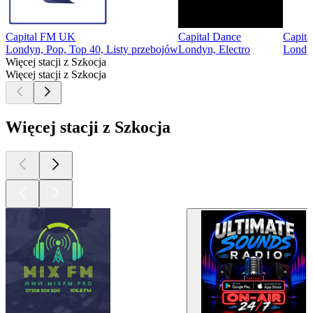
Capital FM UK
Capital Dance
Capit
Londyn, Pop, Top 40, Listy przebojów
Londyn, Electro
Londy
Więcej stacji z Szkocja
Więcej stacji z Szkocja
Więcej stacji z Szkocja