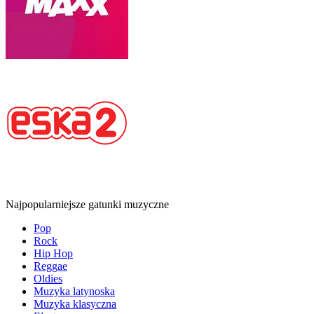
Najpopularniejsze gatunki muzyczne
Pop
Rock
Hip Hop
Reggae
Oldies
Muzyka latynoska
Muzyka klasyczna