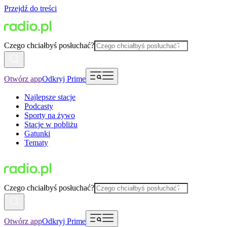
Przejdź do treści
Czego chciałbyś posłuchać?
Otwórz app
Odkryj Prime
Najlepsze stacje
Podcasty
Sporty na żywo
Stacje w pobliżu
Gatunki
Tematy
Czego chciałbyś posłuchać?
Otwórz app
Odkryj Prime