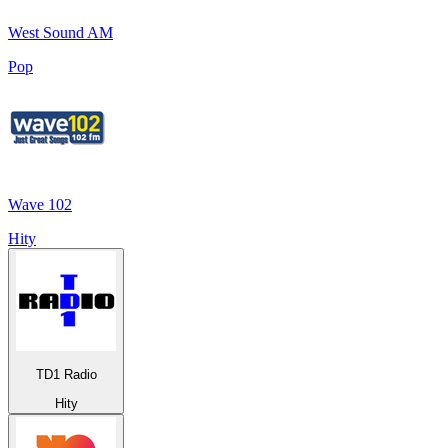
West Sound AM
Pop
Wave 102
Hity
TD1 Radio
Hity