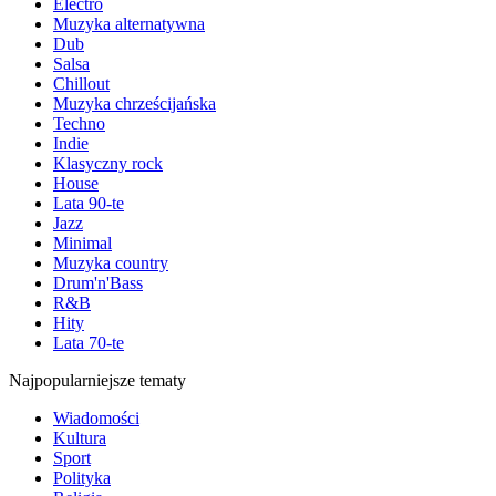
Electro
Muzyka alternatywna
Dub
Salsa
Chillout
Muzyka chrześcijańska
Techno
Indie
Klasyczny rock
House
Lata 90-te
Jazz
Minimal
Muzyka country
Drum'n'Bass
R&B
Hity
Lata 70-te
Najpopularniejsze tematy
Wiadomości
Kultura
Sport
Polityka