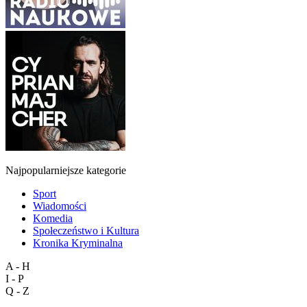
Najpopularniejsze kategorie
Sport
Wiadomości
Komedia
Społeczeństwo i Kultura
Kronika Kryminalna
A - H
I - P
Q - Z