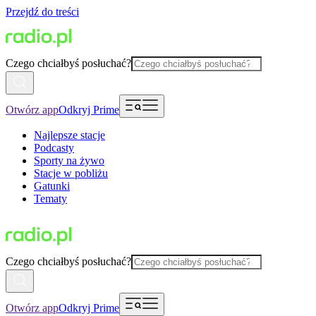
Przejdź do treści
Czego chciałbyś posłuchać?
Otwórz app
Odkryj Prime
Najlepsze stacje
Podcasty
Sporty na żywo
Stacje w pobliżu
Gatunki
Tematy
Czego chciałbyś posłuchać?
Otwórz app
Odkryj Prime