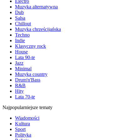
Electro
Muzyka alternatywna
Dub
Salsa
Chillout
Muzyka chrześcijańska
Techno
Indie
Klasyczny rock
House
Lata 90-te
Jazz
Minimal
Muzyka country
Drum'n'Bass
R&B
Hity
Lata 70-te
Najpopularniejsze tematy
Wiadomości
Kultura
Sport
Polityka