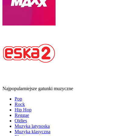
Najpopularniejsze gatunki muzyczne
Pop
Rock
Hip Hop
Reggae
Oldies
Muzyka latynoska
Muzyka klasyczna