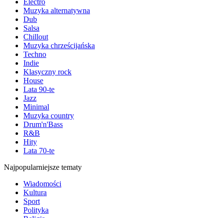
Electro
Muzyka alternatywna
Dub
Salsa
Chillout
Muzyka chrześcijańska
Techno
Indie
Klasyczny rock
House
Lata 90-te
Jazz
Minimal
Muzyka country
Drum'n'Bass
R&B
Hity
Lata 70-te
Najpopularniejsze tematy
Wiadomości
Kultura
Sport
Polityka