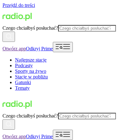
Przejdź do treści
Czego chciałbyś posłuchać?
Otwórz app
Odkryj Prime
Najlepsze stacje
Podcasty
Sporty na żywo
Stacje w pobliżu
Gatunki
Tematy
Czego chciałbyś posłuchać?
Otwórz app
Odkryj Prime