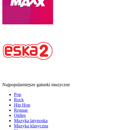
Najpopularniejsze gatunki muzyczne
Pop
Rock
Hip Hop
Reggae
Oldies
Muzyka latynoska
Muzyka klasyczna