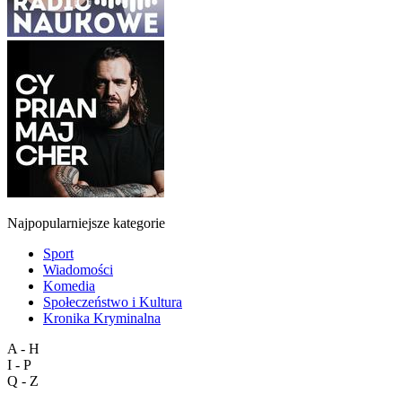
Najpopularniejsze kategorie
Sport
Wiadomości
Komedia
Społeczeństwo i Kultura
Kronika Kryminalna
A - H
I - P
Q - Z