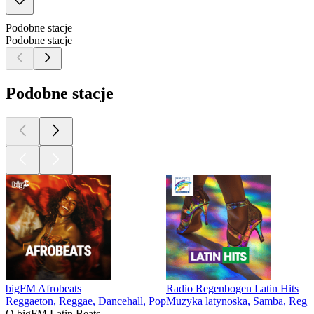
Podobne stacje
Podobne stacje
Podobne stacje
bigFM Afrobeats
Radio Regenbogen Latin Hits
Reggaeton, Reggae, Dancehall, Pop
Muzyka latynoska, Samba, Regga
O bigFM Latin Beats