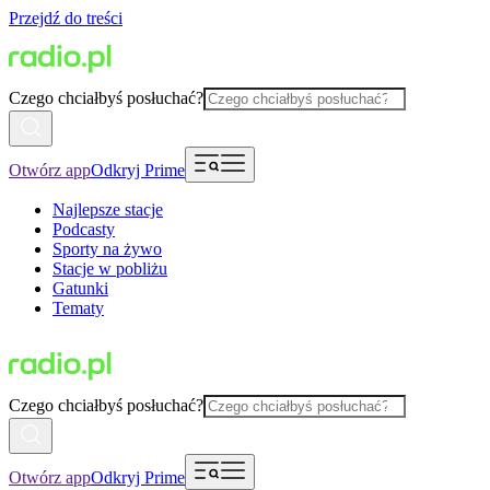
Przejdź do treści
Czego chciałbyś posłuchać?
Otwórz app
Odkryj Prime
Najlepsze stacje
Podcasty
Sporty na żywo
Stacje w pobliżu
Gatunki
Tematy
Czego chciałbyś posłuchać?
Otwórz app
Odkryj Prime