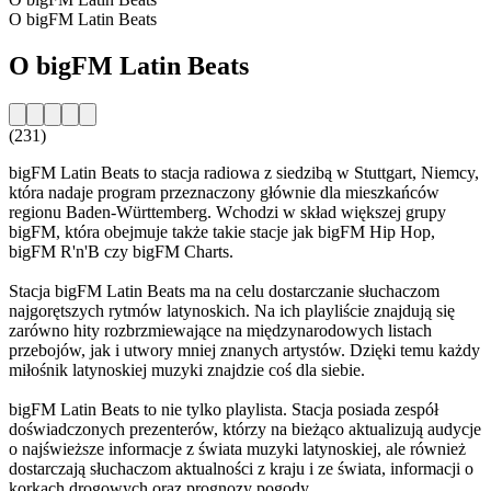
O bigFM Latin Beats
O bigFM Latin Beats
(231)
bigFM Latin Beats to stacja radiowa z siedzibą w Stuttgart, Niemcy,
która nadaje program przeznaczony głównie dla mieszkańców
regionu Baden-Württemberg. Wchodzi w skład większej grupy
bigFM, która obejmuje także takie stacje jak bigFM Hip Hop,
bigFM R'n'B czy bigFM Charts.
Stacja bigFM Latin Beats ma na celu dostarczanie słuchaczom
najgorętszych rytmów latynoskich. Na ich playliście znajdują się
zarówno hity rozbrzmiewające na międzynarodowych listach
przebojów, jak i utwory mniej znanych artystów. Dzięki temu każdy
miłośnik latynoskiej muzyki znajdzie coś dla siebie.
bigFM Latin Beats to nie tylko playlista. Stacja posiada zespół
doświadczonych prezenterów, którzy na bieżąco aktualizują audycje
o najświeższe informacje z świata muzyki latynoskiej, ale również
dostarczają słuchaczom aktualności z kraju i ze świata, informacji o
korkach drogowych oraz prognozy pogody.