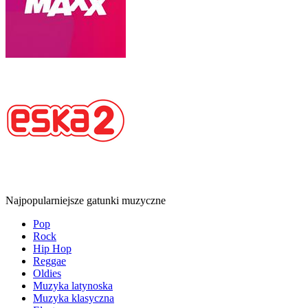
Najpopularniejsze gatunki muzyczne
Pop
Rock
Hip Hop
Reggae
Oldies
Muzyka latynoska
Muzyka klasyczna