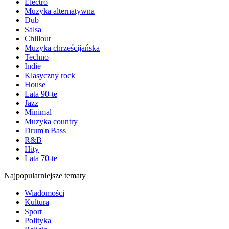
Electro
Muzyka alternatywna
Dub
Salsa
Chillout
Muzyka chrześcijańska
Techno
Indie
Klasyczny rock
House
Lata 90-te
Jazz
Minimal
Muzyka country
Drum'n'Bass
R&B
Hity
Lata 70-te
Najpopularniejsze tematy
Wiadomości
Kultura
Sport
Polityka