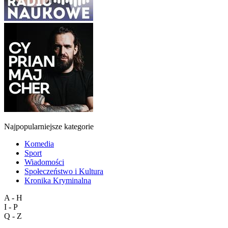
Najpopularniejsze kategorie
Komedia
Sport
Wiadomości
Społeczeństwo i Kultura
Kronika Kryminalna
A - H
I - P
Q - Z