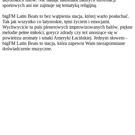
sportowych ani nie zajmuje się tematyką religijną.
bigFM Latin Beats to bez wątpienia stacja, której warto posłuchać.
Tak jak wszystko co latynoskie, tętni życiem i emocjami.
Wychwycicie tu puls plenerowych improwizowanych balów, piękne
melodie pełne miłości, gorycz zdrady czy też unoszące się w
powietrzu aromaty i smaki Ameryki Łacińskiej. Jednym słowem -
bigFM Latin Beats to stacja, która zapewni Wam niezapomniane
doświadczenie muzyczne.
Strona internetowa stacji