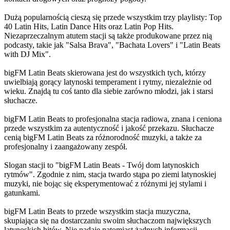
Dużą popularnością cieszą się przede wszystkim trzy playlisty: Top
40 Latin Hits, Latin Dance Hits oraz Latin Pop Hits.
Niezaprzeczalnym atutem stacji są także produkowane przez nią
podcasty, takie jak "Salsa Brava", "Bachata Lovers" i "Latin Beats
with DJ Mix".
bigFM Latin Beats skierowana jest do wszystkich tych, którzy
uwielbiają gorący latynoski temperament i rytmy, niezależnie od
wieku. Znajdą tu coś tanto dla siebie zarówno młodzi, jak i starsi
słuchacze.
bigFM Latin Beats to profesjonalna stacja radiowa, znana i ceniona
przede wszystkim za autentyczność i jakość przekazu. Słuchacze
cenią bigFM Latin Beats za różnorodność muzyki, a także za
profesjonalny i zaangażowany zespół.
Slogan stacji to "bigFM Latin Beats - Twój dom latynoskich
rytmów". Zgodnie z nim, stacja twardo stąpa po ziemi latynoskiej
muzyki, nie bojąc się eksperymentować z różnymi jej stylami i
gatunkami.
bigFM Latin Beats to przede wszystkim stacja muzyczna,
skupiająca się na dostarczaniu swoim słuchaczom największych
latynoskich hitów. Nie nadaje natomiast żadnych informacji