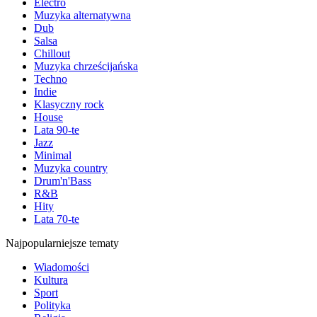
Electro
Muzyka alternatywna
Dub
Salsa
Chillout
Muzyka chrześcijańska
Techno
Indie
Klasyczny rock
House
Lata 90-te
Jazz
Minimal
Muzyka country
Drum'n'Bass
R&B
Hity
Lata 70-te
Najpopularniejsze tematy
Wiadomości
Kultura
Sport
Polityka