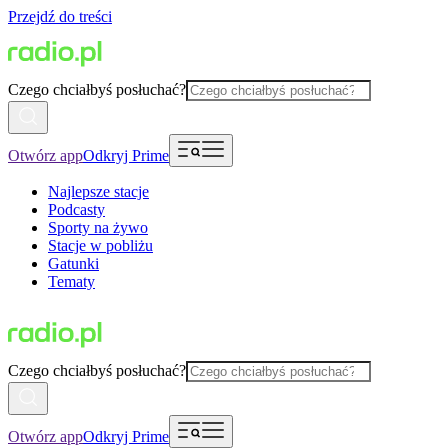
Przejdź do treści
Czego chciałbyś posłuchać?
Otwórz app
Odkryj Prime
Najlepsze stacje
Podcasty
Sporty na żywo
Stacje w pobliżu
Gatunki
Tematy
Czego chciałbyś posłuchać?
Otwórz app
Odkryj Prime