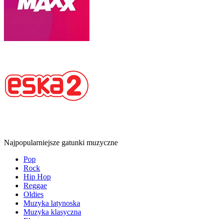
Najpopularniejsze gatunki muzyczne
Pop
Rock
Hip Hop
Reggae
Oldies
Muzyka latynoska
Muzyka klasyczna