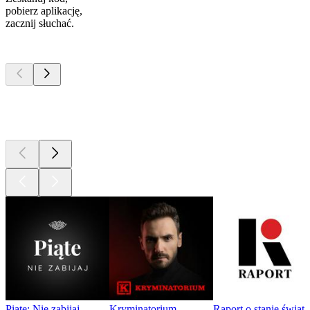
pobierz aplikację,
zacznij słuchać.
Najlepsze
podcasty
Najlepsze
podcasty
Najlepsze
podcasty
Piąte: Nie zabijaj
Kryminatorium
Raport o stanie świat