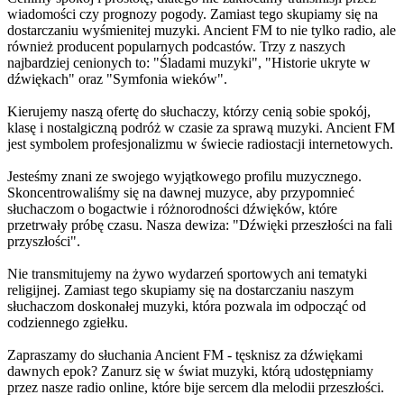
wiadomości czy prognozy pogody. Zamiast tego skupiamy się na
dostarczaniu wyśmienitej muzyki. Ancient FM to nie tylko radio, ale
również producent popularnych podcastów. Trzy z naszych
najbardziej cenionych to: "Śladami muzyki", "Historie ukryte w
dźwiękach" oraz "Symfonia wieków".
Kierujemy naszą ofertę do słuchaczy, którzy cenią sobie spokój,
klasę i nostalgiczną podróż w czasie za sprawą muzyki. Ancient FM
jest symbolem profesjonalizmu w świecie radiostacji internetowych.
Jesteśmy znani ze swojego wyjątkowego profilu muzycznego.
Skoncentrowaliśmy się na dawnej muzyce, aby przypomnieć
słuchaczom o bogactwie i różnorodności dźwięków, które
przetrwały próbę czasu. Nasza dewiza: "Dźwięki przeszłości na fali
przyszłości".
Nie transmitujemy na żywo wydarzeń sportowych ani tematyki
religijnej. Zamiast tego skupiamy się na dostarczaniu naszym
słuchaczom doskonałej muzyki, która pozwala im odpocząć od
codziennego zgiełku.
Zapraszamy do słuchania Ancient FM - tęsknisz za dźwiękami
dawnych epok? Zanurz się w świat muzyki, którą udostępniamy
przez nasze radio online, które bije sercem dla melodii przeszłości.