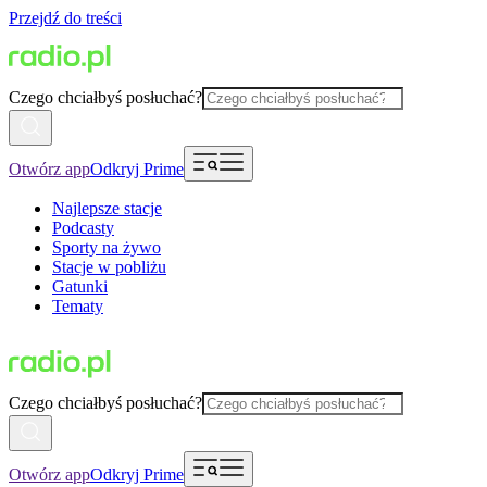
Przejdź do treści
Czego chciałbyś posłuchać?
Otwórz app
Odkryj Prime
Najlepsze stacje
Podcasty
Sporty na żywo
Stacje w pobliżu
Gatunki
Tematy
Czego chciałbyś posłuchać?
Otwórz app
Odkryj Prime