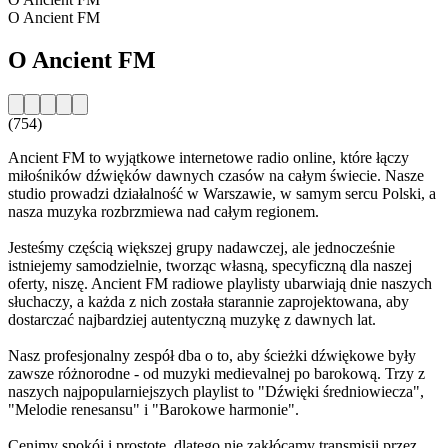
O Ancient FM
O Ancient FM
(754)
Ancient FM to wyjątkowe internetowe radio online, które łączy
miłośników dźwięków dawnych czasów na całym świecie. Nasze
studio prowadzi działalność w Warszawie, w samym sercu Polski, a
nasza muzyka rozbrzmiewa nad całym regionem.
Jesteśmy częścią większej grupy nadawczej, ale jednocześnie
istniejemy samodzielnie, tworząc własną, specyficzną dla naszej
oferty, niszę. Ancient FM radiowe playlisty ubarwiają dnie naszych
słuchaczy, a każda z nich została starannie zaprojektowana, aby
dostarczać najbardziej autentyczną muzykę z dawnych lat.
Nasz profesjonalny zespół dba o to, aby ścieżki dźwiękowe były
zawsze różnorodne - od muzyki medievalnej po barokową. Trzy z
naszych najpopularniejszych playlist to "Dźwięki średniowiecza",
"Melodie renesansu" i "Barokowe harmonie".
Cenimy spokój i prostotę, dlatego nie zakłócamy transmisji przez