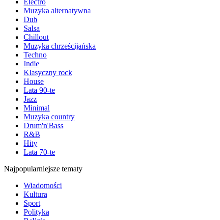
Electro
Muzyka alternatywna
Dub
Salsa
Chillout
Muzyka chrześcijańska
Techno
Indie
Klasyczny rock
House
Lata 90-te
Jazz
Minimal
Muzyka country
Drum'n'Bass
R&B
Hity
Lata 70-te
Najpopularniejsze tematy
Wiadomości
Kultura
Sport
Polityka