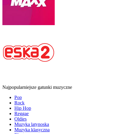
Najpopularniejsze gatunki muzyczne
Pop
Rock
Hip Hop
Reggae
Oldies
Muzyka latynoska
Muzyka klasyczna