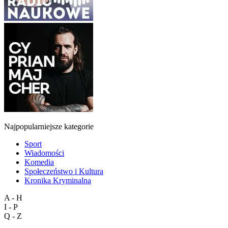
Najpopularniejsze kategorie
Sport
Wiadomości
Komedia
Społeczeństwo i Kultura
Kronika Kryminalna
A - H
I - P
Q - Z