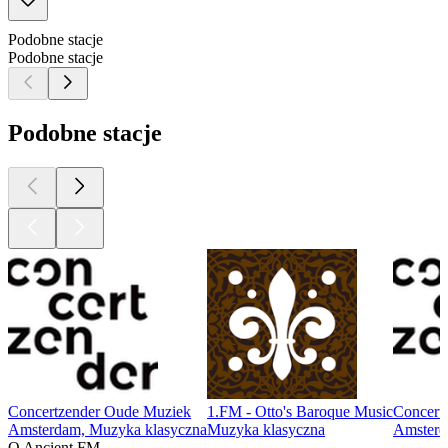
Podobne stacje
Podobne stacje
Podobne stacje
Concertzender Oude Muziek
1.FM - Otto's Baroque Music
Concert
Amsterdam, Muzyka klasyczna
Muzyka klasyczna
Amsterd
O Ancient FM