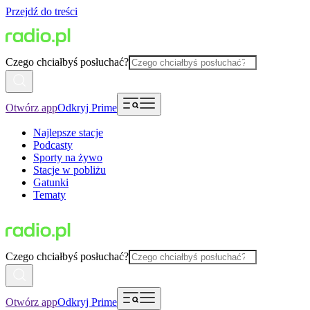
Przejdź do treści
Czego chciałbyś posłuchać?
Otwórz app
Odkryj Prime
Najlepsze stacje
Podcasty
Sporty na żywo
Stacje w pobliżu
Gatunki
Tematy
Czego chciałbyś posłuchać?
Otwórz app
Odkryj Prime