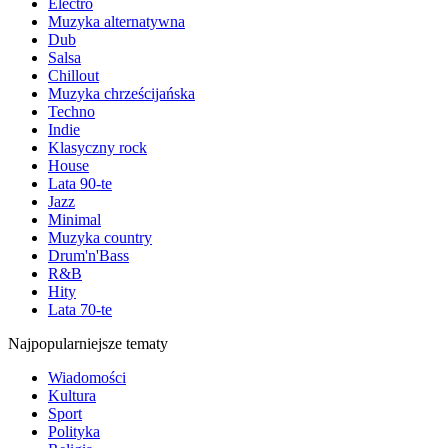
Electro
Muzyka alternatywna
Dub
Salsa
Chillout
Muzyka chrześcijańska
Techno
Indie
Klasyczny rock
House
Lata 90-te
Jazz
Minimal
Muzyka country
Drum'n'Bass
R&B
Hity
Lata 70-te
Najpopularniejsze tematy
Wiadomości
Kultura
Sport
Polityka