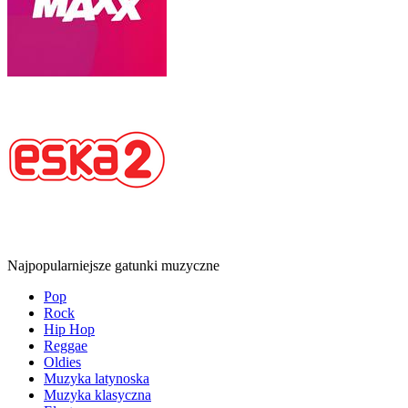
Najpopularniejsze gatunki muzyczne
Pop
Rock
Hip Hop
Reggae
Oldies
Muzyka latynoska
Muzyka klasyczna