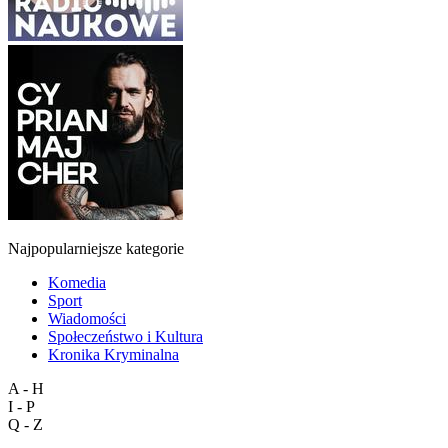
Najpopularniejsze kategorie
Komedia
Sport
Wiadomości
Społeczeństwo i Kultura
Kronika Kryminalna
A - H
I - P
Q - Z