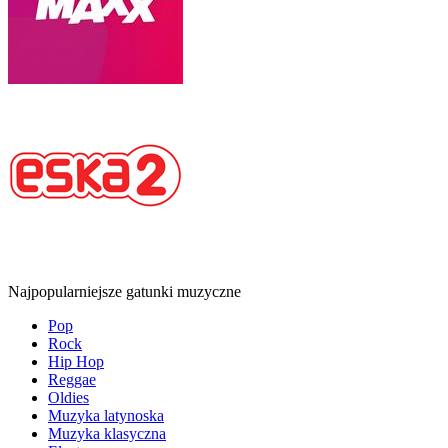
Najpopularniejsze gatunki muzyczne
Pop
Rock
Hip Hop
Reggae
Oldies
Muzyka latynoska
Muzyka klasyczna