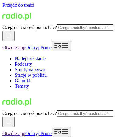
Przejdź do treści
Czego chciałbyś posłuchać?
Otwórz app
Odkryj Prime
Najlepsze stacje
Podcasty
Sporty na żywo
Stacje w pobliżu
Gatunki
Tematy
Czego chciałbyś posłuchać?
Otwórz app
Odkryj Prime