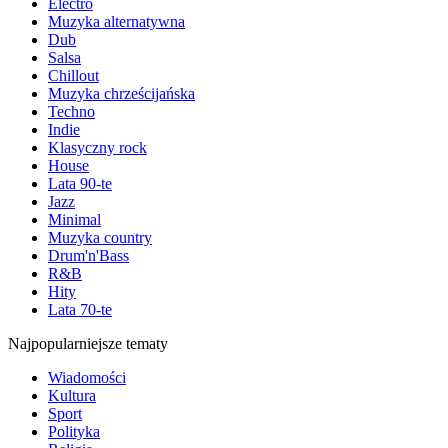
Electro
Muzyka alternatywna
Dub
Salsa
Chillout
Muzyka chrześcijańska
Techno
Indie
Klasyczny rock
House
Lata 90-te
Jazz
Minimal
Muzyka country
Drum'n'Bass
R&B
Hity
Lata 70-te
Najpopularniejsze tematy
Wiadomości
Kultura
Sport
Polityka