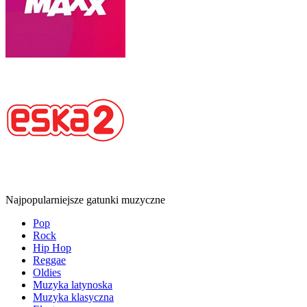
Najpopularniejsze gatunki muzyczne
Pop
Rock
Hip Hop
Reggae
Oldies
Muzyka latynoska
Muzyka klasyczna