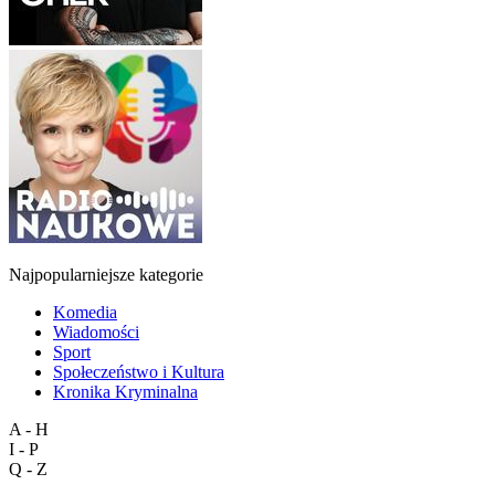
Najpopularniejsze kategorie
Komedia
Wiadomości
Sport
Społeczeństwo i Kultura
Kronika Kryminalna
A - H
I - P
Q - Z