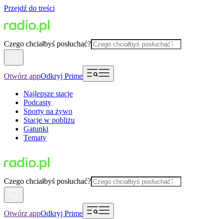
Przejdź do treści
Czego chciałbyś posłuchać?
Otwórz app
Odkryj Prime
Najlepsze stacje
Podcasty
Sporty na żywo
Stacje w pobliżu
Gatunki
Tematy
Czego chciałbyś posłuchać?
Otwórz app
Odkryj Prime