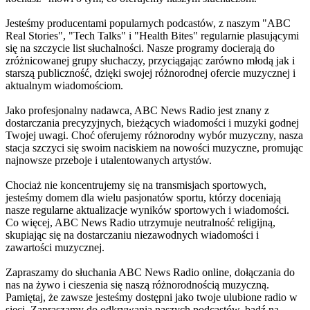
Jesteśmy producentami popularnych podcastów, z naszym "ABC
Real Stories", "Tech Talks" i "Health Bites" regularnie plasującymi
się na szczycie list słuchalności. Nasze programy docierają do
zróżnicowanej grupy słuchaczy, przyciągając zarówno młodą jak i
starszą publiczność, dzięki swojej różnorodnej ofercie muzycznej i
aktualnym wiadomościom.
Jako profesjonalny nadawca, ABC News Radio jest znany z
dostarczania precyzyjnych, bieżących wiadomości i muzyki godnej
Twojej uwagi. Choć oferujemy różnorodny wybór muzyczny, nasza
stacja szczyci się swoim naciskiem na nowości muzyczne, promując
najnowsze przeboje i utalentowanych artystów.
Chociaż nie koncentrujemy się na transmisjach sportowych,
jesteśmy domem dla wielu pasjonatów sportu, którzy doceniają
nasze regularne aktualizacje wyników sportowych i wiadomości.
Co więcej, ABC News Radio utrzymuje neutralność religijną,
skupiając się na dostarczaniu niezawodnych wiadomości i
zawartości muzycznej.
Zapraszamy do słuchania ABC News Radio online, dołączania do
nas na żywo i cieszenia się naszą różnorodnością muzyczną.
Pamiętaj, że zawsze jesteśmy dostępni jako twoje ulubione radio w
sieci. Zapraszamy do odkrywania naszych podcastów, bądź na