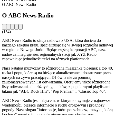
O ABC News Radio
O ABC News Radio
(154)
ABC News Radio to stacja radiowa z USA, która dociera do
każdego zakątka kraju, specjalizując się w swojej rozgłośni radiowej
w regionie Nowego Jorku. Będąc częścią korporacji ABC, nasz
nadawca integruje sieć regionalnych stacji jak XYZ Radio,
zapewniając jednolitość treści na różnych platformach.
Nasz katalog muzyczny to różnorodna mieszanka piosenek z top 40,
rocka i popu, które są na bieżąco aktualizowane i dostarczane przez
naszych na żywo pracujących DJ-ów, a nie za pomocą
zautomatyzowanych list odtwarzania. Oferujemy także różnorodne
listy odtwarzania dla różnych gatunków, z popularnymi playlistami
takimi jak "ABC Rock Hits", "Pop Premier" i "Classic Top 40".
ABC News Radio jest miejscem, w którym otrzymujesz najnowsze
wiadomości, bieżące informacje o ruchu drogowym i prognozy
pogody. Nasz slogan "informacje, które potrzebujesz, muzyka, którą
kochasz" mówi o tym, co oferujemy naszym słuchaczom.