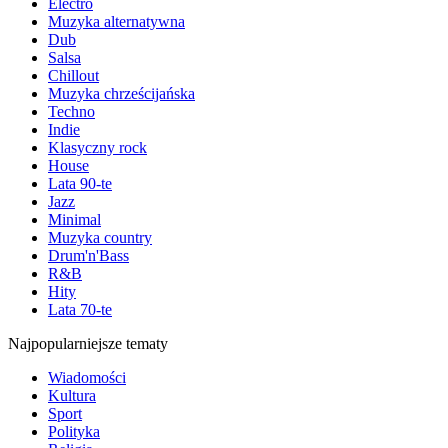
Electro
Muzyka alternatywna
Dub
Salsa
Chillout
Muzyka chrześcijańska
Techno
Indie
Klasyczny rock
House
Lata 90-te
Jazz
Minimal
Muzyka country
Drum'n'Bass
R&B
Hity
Lata 70-te
Najpopularniejsze tematy
Wiadomości
Kultura
Sport
Polityka