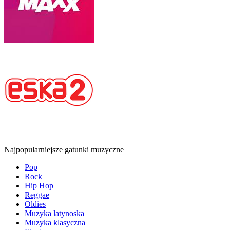
Najpopularniejsze gatunki muzyczne
Pop
Rock
Hip Hop
Reggae
Oldies
Muzyka latynoska
Muzyka klasyczna