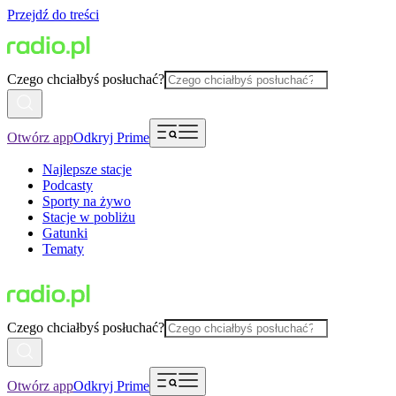
Przejdź do treści
Czego chciałbyś posłuchać?
Otwórz app
Odkryj Prime
Najlepsze stacje
Podcasty
Sporty na żywo
Stacje w pobliżu
Gatunki
Tematy
Czego chciałbyś posłuchać?
Otwórz app
Odkryj Prime