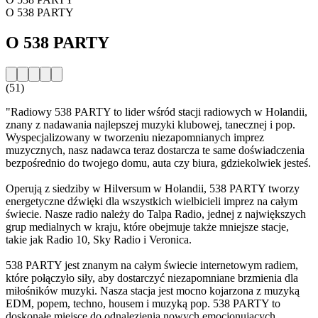
O 538 PARTY
O 538 PARTY
(51)
"Radiowy 538 PARTY to lider wśród stacji radiowych w Holandii,
znany z nadawania najlepszej muzyki klubowej, tanecznej i pop.
Wyspecjalizowany w tworzeniu niezapomnianych imprez
muzycznych, nasz nadawca teraz dostarcza te same doświadczenia
bezpośrednio do twojego domu, auta czy biura, gdziekolwiek jesteś.
Operują z siedziby w Hilversum w Holandii, 538 PARTY tworzy
energetyczne dźwięki dla wszystkich wielbicieli imprez na całym
świecie. Nasze radio należy do Talpa Radio, jednej z największych
grup medialnych w kraju, które obejmuje także mniejsze stacje,
takie jak Radio 10, Sky Radio i Veronica.
538 PARTY jest znanym na całym świecie internetowym radiem,
które połączyło siły, aby dostarczyć niezapomniane brzmienia dla
miłośników muzyki. Nasza stacja jest mocno kojarzona z muzyką
EDM, popem, techno, housem i muzyką pop. 538 PARTY to
doskonałe miejsce do odnalezienia nowych emocjonujących