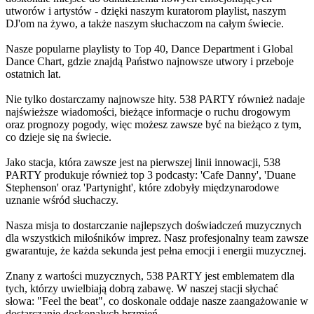
utworów i artystów - dzięki naszym kuratorom playlist, naszym
DJ'om na żywo, a także naszym słuchaczom na całym świecie.
Nasze popularne playlisty to Top 40, Dance Department i Global
Dance Chart, gdzie znajdą Państwo najnowsze utwory i przeboje
ostatnich lat.
Nie tylko dostarczamy najnowsze hity. 538 PARTY również nadaje
najświeższe wiadomości, bieżące informacje o ruchu drogowym
oraz prognozy pogody, więc możesz zawsze być na bieżąco z tym,
co dzieje się na świecie.
Jako stacja, która zawsze jest na pierwszej linii innowacji, 538
PARTY produkuje również top 3 podcasty: 'Cafe Danny', 'Duane
Stephenson' oraz 'Partynight', które zdobyły międzynarodowe
uznanie wśród słuchaczy.
Nasza misja to dostarczanie najlepszych doświadczeń muzycznych
dla wszystkich miłośników imprez. Nasz profesjonalny team zawsze
gwarantuje, że każda sekunda jest pełna emocji i energii muzycznej.
Znany z wartości muzycznych, 538 PARTY jest emblematem dla
tych, którzy uwielbiają dobrą zabawę. W naszej stacji słychać
słowa: "Feel the beat", co doskonale oddaje nasze zaangażowanie w
dostarczanie doskonałych brzmień.