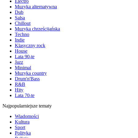
Electro
Muzyka alternatywna
Dub
Salsa
Chillout
Muzyka chrześcijańska
Techno
Indie
Klasyczny rock
House
Lata 90-te
Jazz
Minimal
Muzyka country
Drum'n'Bass
R&B
Hity
Lata 70-te
Najpopularniejsze tematy
Wiadomości
Kultura
Sport
Polityka