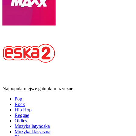
Najpopularniejsze gatunki muzyczne
Pop
Rock
Hip Hop
Reggae
Oldies
Muzyka latynoska
Muzyka klasyczna