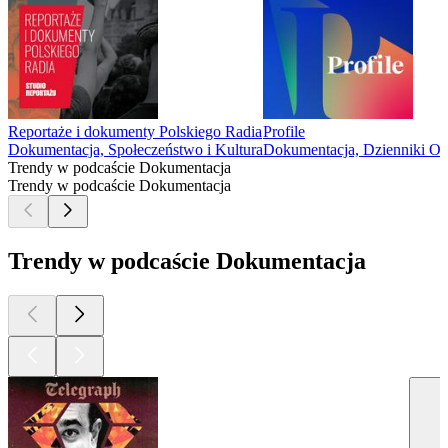
Reportaże i dokumenty Polskiego Radia
Profile
Dokumentacja, Społeczeństwo i Kultura
Dokumentacja, Dzienniki Oso
Trendy w podcaście Dokumentacja
Trendy w podcaście Dokumentacja
Trendy w podcaście Dokumentacja