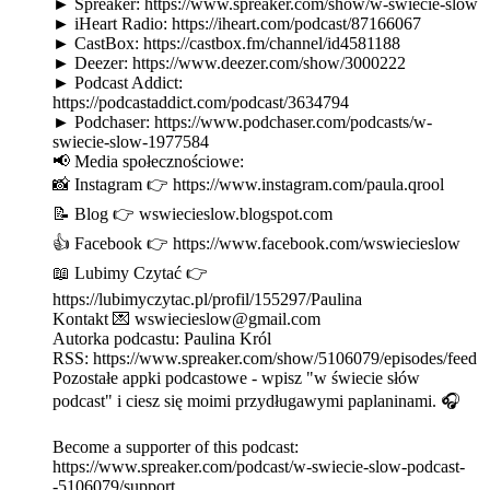
► Spreaker: https://www.spreaker.com/show/w-swiecie-slow
► iHeart Radio: https://iheart.com/podcast/87166067
► CastBox: https://castbox.fm/channel/id4581188
► Deezer: https://www.deezer.com/show/3000222
► Podcast Addict:
https://podcastaddict.com/podcast/3634794
► Podchaser: https://www.podchaser.com/podcasts/w-
swiecie-slow-1977584
📢 Media społecznościowe:
📸 Instagram 👉 https://www.instagram.com/paula.qrool
📝 Blog 👉 wswiecieslow.blogspot.com
👍 Facebook 👉 https://www.facebook.com/wswiecieslow
📖 Lubimy Czytać 👉
https://lubimyczytac.pl/profil/155297/Paulina
Kontakt 💌 wswiecieslow@gmail.com
Autorka podcastu: Paulina Król
RSS: https://www.spreaker.com/show/5106079/episodes/feed
Pozostałe appki podcastowe - wpisz "w świecie słów
podcast" i ciesz się moimi przydługawymi paplaninami. 🎧
Become a supporter of this podcast:
https://www.spreaker.com/podcast/w-swiecie-slow-podcast-
-5106079/support.