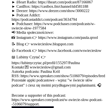
► iHeart Radio: https://iheart.com/podcast/87166067
► CastBox: https://castbox.fm/channel/id4581188
► Deezer: https://www.deezer.com/show/3000222
► Podcast Addict:
https://podcastaddict.com/podcast/3634794
► Podchaser: https://www.podchaser.com/podcasts/w-
swiecie-slow-1977584
📢 Media społecznościowe:
📸 Instagram 👉 https://www.instagram.com/paula.qrool
📝 Blog 👉 wswiecieslow.blogspot.com
👍 Facebook 👉 https://www.facebook.com/wswiecieslow
📖 Lubimy Czytać 👉
https://lubimyczytac.pl/profil/155297/Paulina
Kontakt 💌 wswiecieslow@gmail.com
Autorka podcastu: Paulina Król
RSS: https://www.spreaker.com/show/5106079/episodes/feed
Pozostałe appki podcastowe - wpisz "w świecie słów
podcast" i ciesz się moimi przydługawymi paplaninami. 🎧
Become a supporter of this podcast:
https://www.spreaker.com/podcast/w-swiecie-slow-podcast-
-5106079/support.