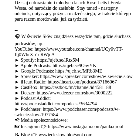
Dzisiaj o dorastaniu i młodych latach Rose Letts i Freda
Westa, od narodzin do zaślubin. Stay tuned - następny
odcinek, dotyczący pożycia malżeńskiego, w trakcie którego
para razem mordowała, już za tydzień.
--
🎧 W świecie Słów znajdziesz wszędzie tam, gdzie słuchasz
podcastów, np.:
YouTube: https://www.youtube.com/channel/UCy9vTT-
IIj0WhrXp1cRWjcA
► Spotify: https://ujeb.se/lRtx5M
► Apple Podcasts: https://ujeb.se/tOavYK
► Google Podcasts: https://ujeb.se/MRb3ME
► Spreaker: https://www.spreaker.com/show/w-swiecie-slow
► iHeart Radio: https://iheart.com/podcast/87166067
► CastBox: https://castbox.fm/channel/id4581188
► Deezer: https://www.deezer.com/show/3000222
► Podcast Addict:
https://podcastaddict.com/podcast/3634794
► Podchaser: https://www.podchaser.com/podcasts/w-
swiecie-slow-1977584
📢 Media społecznościowe:
📸 Instagram 👉 https://www.instagram.com/paula.qrool
📝 Blog 👉 wswiecieslow.blogspot.com