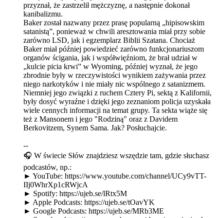
przyznał, że zastrzelił mężczyznę, a następnie dokonał
kanibalizmu.
Baker został nazwany przez prasę popularną „hipisowskim
satanistą”, ponieważ w chwili aresztowania miał przy sobie
zarówno LSD, jak i egzemplarz Biblii Szatana. Chociaż
Baker miał później powiedzieć zarówno funkcjonariuszom
organów ścigania, jak i współwięźniom, że brał udział w
„kulcie picia krwi” w Wyoming, później wyznał, że jego
zbrodnie były w rzeczywistości wynikiem zażywania przez
niego narkotyków i nie miały nic wspólnego z satanizmem.
Niemniej jego związki z ruchem Cztery Pi, sektą z Kalifornii,
były dosyć wyraźne i dzięki jego zeznaniom policja uzyskała
wiele cennych informacji na temat grupy. Ta sekta wiąże się
też z Mansonem i jego "Rodziną" oraz z Davidem
Berkovitzem, Synem Sama. Jak? Posłuchajcie.
--
🎧 W świecie Słów znajdziesz wszędzie tam, gdzie słuchasz
podcastów, np.:
► YouTube: https://www.youtube.com/channel/UCy9vTT-
IIj0WhrXp1cRWjcA
► Spotify: https://ujeb.se/lRtx5M
► Apple Podcasts: https://ujeb.se/tOavYK
► Google Podcasts: https://ujeb.se/MRb3ME