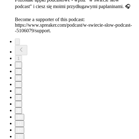
podcast" i ciesz się moimi przydługawymi paplaninami. 🎧
Become a supporter of this podcast:
https://www.spreaker.com/podcast/w-swiecie-slow-podcast-
-5106079/support.
1
2
3
4
5
6
7
8
9
10
11
12
13