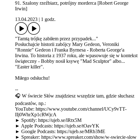
91. Szalony rzeźbiarz, potrójny morderca [Robert George
Irwin]
13.04.2023
|
1 godz.
"Tamtą trójkę zabiłem przez przypadek..."
Posłuchajcie historii zabójcy Mary Gedeon, Veroniki
"Ronnie" Gedeon i Franka Byrnesa - Roberta George'a
Irwina. To historia z 1937 roku, ale wpasowuje się w kontekst
świąteczny - Bobby nosił ksywę "Mad Sculptor" albo...
"Easter killer".
Miłego odsłuchu!
--
🎧 W świecie Słów znajdziesz wszędzie tam, gdzie słuchasz
podcastów, np.:
YouTube: https://www.youtube.com/channel/UCy9vTT-
IIj0WhrXp1cRWjcA
► Spotify: https://ujeb.se/lRtx5M
► Apple Podcasts: https://ujeb.se/tOavYK
► Google Podcasts: https://ujeb.se/MRb3ME
► Spreaker: https://www.spreaker.com/show/w-swiecie-slow