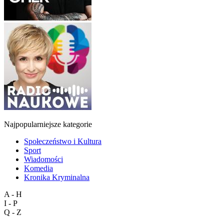
Najpopularniejsze kategorie
Społeczeństwo i Kultura
Sport
Wiadomości
Komedia
Kronika Kryminalna
A - H
I - P
Q - Z