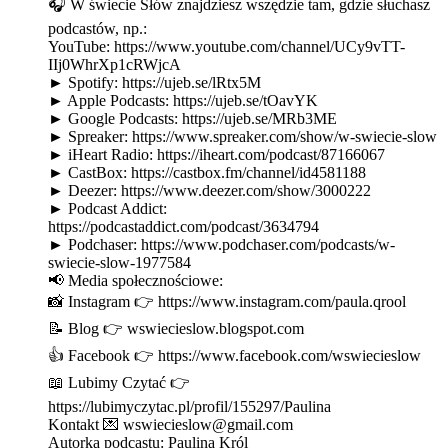
🎧 W świecie Słów znajdziesz wszędzie tam, gdzie słuchasz
podcastów, np.:
YouTube: https://www.youtube.com/channel/UCy9vTT-
IIj0WhrXp1cRWjcA
► Spotify: https://ujeb.se/lRtx5M
► Apple Podcasts: https://ujeb.se/tOavYK
► Google Podcasts: https://ujeb.se/MRb3ME
► Spreaker: https://www.spreaker.com/show/w-swiecie-slow
► iHeart Radio: https://iheart.com/podcast/87166067
► CastBox: https://castbox.fm/channel/id4581188
► Deezer: https://www.deezer.com/show/3000222
► Podcast Addict:
https://podcastaddict.com/podcast/3634794
► Podchaser: https://www.podchaser.com/podcasts/w-
swiecie-slow-1977584
📢 Media społecznościowe:
📸 Instagram 👉 https://www.instagram.com/paula.qrool
📝 Blog 👉 wswiecieslow.blogspot.com
👍 Facebook 👉 https://www.facebook.com/wswiecieslow
📖 Lubimy Czytać 👉
https://lubimyczytac.pl/profil/155297/Paulina
Kontakt 💌 wswiecieslow@gmail.com
Autorka podcastu: Paulina Król