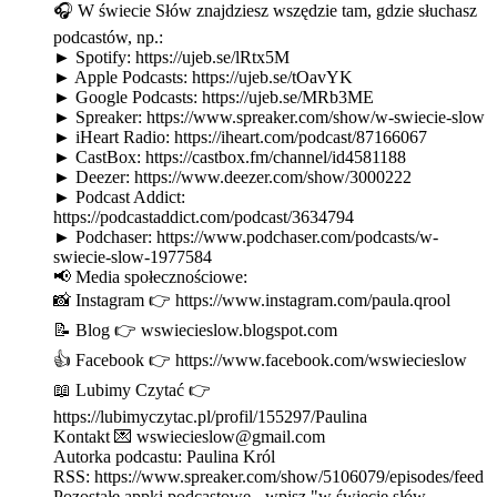
🎧 W świecie Słów znajdziesz wszędzie tam, gdzie słuchasz
podcastów, np.:
► Spotify: https://ujeb.se/lRtx5M
► Apple Podcasts: https://ujeb.se/tOavYK
► Google Podcasts: https://ujeb.se/MRb3ME
► Spreaker: https://www.spreaker.com/show/w-swiecie-slow
► iHeart Radio: https://iheart.com/podcast/87166067
► CastBox: https://castbox.fm/channel/id4581188
► Deezer: https://www.deezer.com/show/3000222
► Podcast Addict:
https://podcastaddict.com/podcast/3634794
► Podchaser: https://www.podchaser.com/podcasts/w-
swiecie-slow-1977584
📢 Media społecznościowe:
📸 Instagram 👉 https://www.instagram.com/paula.qrool
📝 Blog 👉 wswiecieslow.blogspot.com
👍 Facebook 👉 https://www.facebook.com/wswiecieslow
📖 Lubimy Czytać 👉
https://lubimyczytac.pl/profil/155297/Paulina
Kontakt 💌 wswiecieslow@gmail.com
Autorka podcastu: Paulina Król
RSS: https://www.spreaker.com/show/5106079/episodes/feed
Pozostałe appki podcastowe - wpisz "w świecie słów