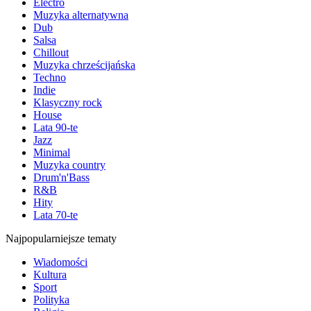
Electro
Muzyka alternatywna
Dub
Salsa
Chillout
Muzyka chrześcijańska
Techno
Indie
Klasyczny rock
House
Lata 90-te
Jazz
Minimal
Muzyka country
Drum'n'Bass
R&B
Hity
Lata 70-te
Najpopularniejsze tematy
Wiadomości
Kultura
Sport
Polityka