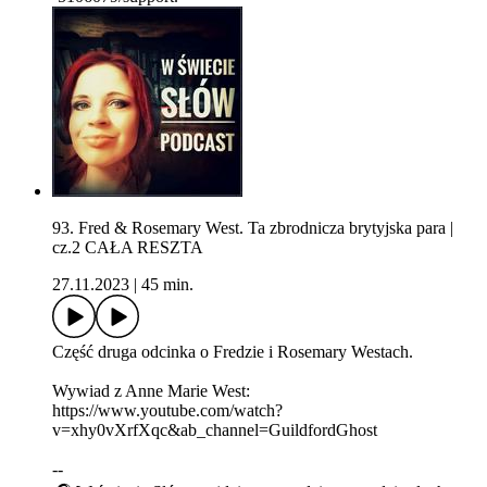
93. Fred & Rosemary West. Ta zbrodnicza brytyjska para |
cz.2 CAŁA RESZTA
27.11.2023
|
45 min.
Część druga odcinka o Fredzie i Rosemary Westach.
Wywiad z Anne Marie West:
https://www.youtube.com/watch?
v=xhy0vXrfXqc&ab_channel=GuildfordGhost
--