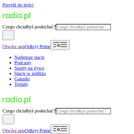
Przejdź do treści
Czego chciałbyś posłuchać?
Otwórz app
Odkryj Prime
Najlepsze stacje
Podcasty
Sporty na żywo
Stacje w pobliżu
Gatunki
Tematy
Czego chciałbyś posłuchać?
Otwórz app
Odkryj Prime