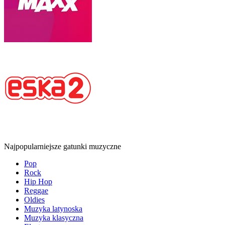
Najpopularniejsze gatunki muzyczne
Pop
Rock
Hip Hop
Reggae
Oldies
Muzyka latynoska
Muzyka klasyczna