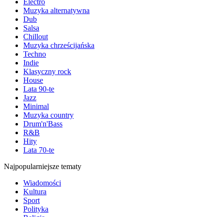
Electro
Muzyka alternatywna
Dub
Salsa
Chillout
Muzyka chrześcijańska
Techno
Indie
Klasyczny rock
House
Lata 90-te
Jazz
Minimal
Muzyka country
Drum'n'Bass
R&B
Hity
Lata 70-te
Najpopularniejsze tematy
Wiadomości
Kultura
Sport
Polityka