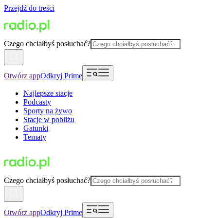
Przejdź do treści
Czego chciałbyś posłuchać?
Otwórz app
Odkryj Prime
Najlepsze stacje
Podcasty
Sporty na żywo
Stacje w pobliżu
Gatunki
Tematy
Czego chciałbyś posłuchać?
Otwórz app
Odkryj Prime