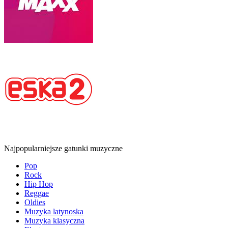
Najpopularniejsze gatunki muzyczne
Pop
Rock
Hip Hop
Reggae
Oldies
Muzyka latynoska
Muzyka klasyczna