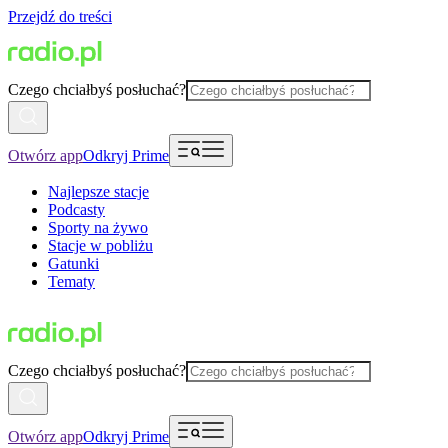
Przejdź do treści
Czego chciałbyś posłuchać?
Otwórz app
Odkryj Prime
Najlepsze stacje
Podcasty
Sporty na żywo
Stacje w pobliżu
Gatunki
Tematy
Czego chciałbyś posłuchać?
Otwórz app
Odkryj Prime