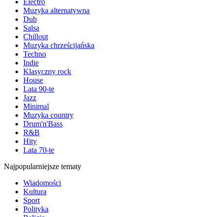
Electro
Muzyka alternatywna
Dub
Salsa
Chillout
Muzyka chrześcijańska
Techno
Indie
Klasyczny rock
House
Lata 90-te
Jazz
Minimal
Muzyka country
Drum'n'Bass
R&B
Hity
Lata 70-te
Najpopularniejsze tematy
Wiadomości
Kultura
Sport
Polityka