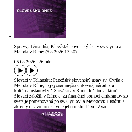
Správy; Téma dńa; Pápežský slovenský ústav sv. Cyrila a
Metoda v Ríme; (5.8.2026 17:30)
05.08.2026
|
26 min.
Slováci v Taliansku: Pápežský slovenský ústav sv. Cyrila a
Metoda v Ríme; najvýznamnejšia cirkevná, národná a
kultúrna ustanovizeň Slovákov v Ríme; Inštitúcia, ktorú
Slováci založili v Ríme aj za finančnej pomoci emigrantov zo
sveta je pomenovaná po sv. Cyrilovi a Metodovi; Históriu a
aktivity ústavu predstavuje jeho rektor Pavol Zvara.