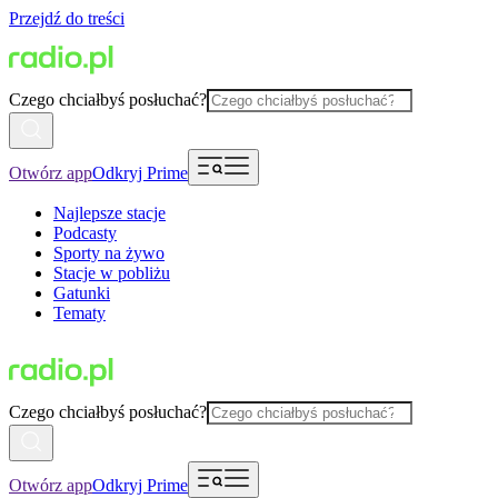
Przejdź do treści
Czego chciałbyś posłuchać?
Otwórz app
Odkryj Prime
Najlepsze stacje
Podcasty
Sporty na żywo
Stacje w pobliżu
Gatunki
Tematy
Czego chciałbyś posłuchać?
Otwórz app
Odkryj Prime