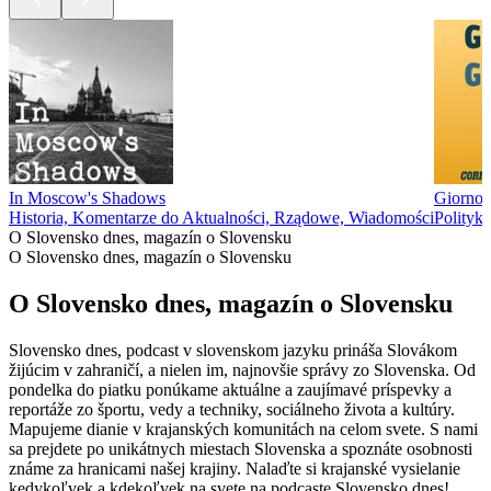
In Moscow's Shadows
Giorno 
Historia, Komentarze do Aktualności, Rządowe, Wiadomości
Polityk
O Slovensko dnes, magazín o Slovensku
O Slovensko dnes, magazín o Slovensku
O Slovensko dnes, magazín o Slovensku
Slovensko dnes, podcast v slovenskom jazyku prináša Slovákom
žijúcim v zahraničí, a nielen im, najnovšie správy zo Slovenska. Od
pondelka do piatku ponúkame aktuálne a zaujímavé príspevky a
reportáže zo športu, vedy a techniky, sociálneho života a kultúry.
Mapujeme dianie v krajanských komunitách na celom svete. S nami
sa prejdete po unikátnych miestach Slovenska a spoznáte osobnosti
známe za hranicami našej krajiny. Nalaďte si krajanské vysielanie
kedykoľvek a kdekoľvek na svete na podcaste Slovensko dnes!