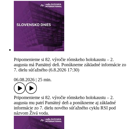
Pripomenieme si 82. výročie rómskeho holokaustu – 2.
augusta má Pamätný deň. Ponúkneme základné informácie zo
7. dielu súťažného (6.8.2026 17:30)
06.08.2026
|
25 min.
Pripomenieme si 82. výročie rómskeho holokaustu – 2.
augusta mu patrí Pamätný deň a ponúkneme aj základné
informácie zo 7. dielu nového súťažného cyklu RSI pod
názvom Živá voda.