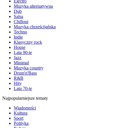
Electro
Muzyka alternatywna
Dub
Salsa
Chillout
Muzyka chrześcijańska
Techno
Indie
Klasyczny rock
House
Lata 90-te
Jazz
Minimal
Muzyka country
Drum'n'Bass
R&B
Hity
Lata 70-te
Najpopularniejsze tematy
Wiadomości
Kultura
Sport
Polityka