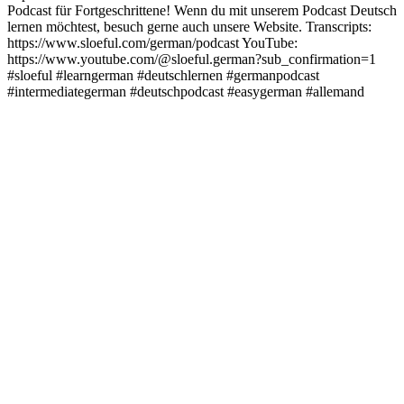
Podcast für Fortgeschrittene! Wenn du mit unserem Podcast Deutsch
lernen möchtest, besuch gerne auch unsere Website. Transcripts:
https://www.sloeful.com/german/podcast YouTube:
https://www.youtube.com/@sloeful.german?sub_confirmation=1
#sloeful #learngerman #deutschlernen #germanpodcast
#intermediategerman #deutschpodcast #easygerman #allemand
Strona internetowa podcastu