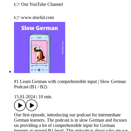
👉 ⁠Our YouTube Channel⁠⁠
👉 ⁠⁠www.sloeful.com⁠
#1 Learn German with comprehensible input | Slow German
Podcast (B1 / B2)
15.01.2024
|
10 min.
Our first episode, introducing our podcast for intermediate
German learners. The podcast is in slow German and focuses
on providing a lot of comprehensible input for German
learners at around B1 level. This episode is about who are we,