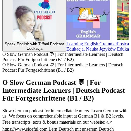
Learning English Grammar
Postcar
Speak English with Tiffani Podcast
Edukacja
Edukacja, Nauka Języków
Edukacj
O Slow German Podcast 💬 | For Intermediate Learners | Deutsch
Podcast Für Fortgeschrittene (B1 / B2)
O Slow German Podcast 💬 | For Intermediate Learners | Deutsch
Podcast Für Fortgeschrittene (B1 / B2)
O Slow German Podcast 💬 | For
Intermediate Learners | Deutsch Podcast
Für Fortgeschrittene (B1 / B2)
Slow German podcast for intermediate learners. Learn German with
us: We focus on comprehensible input at German B1 & B2 levels.
Free transcripts, texts & bonus materials on our website: 👉
https://www.sloeful.com Lern Deutsch mit unserem Deutsch