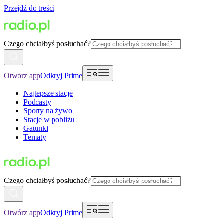
Przejdź do treści
Czego chciałbyś posłuchać?
Otwórz app
Odkryj Prime
Najlepsze stacje
Podcasty
Sporty na żywo
Stacje w pobliżu
Gatunki
Tematy
Czego chciałbyś posłuchać?
Otwórz app
Odkryj Prime