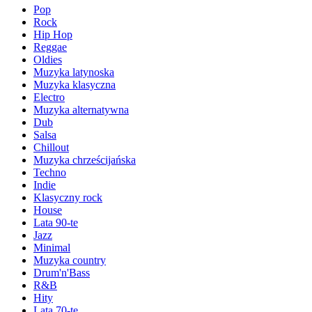
Pop
Rock
Hip Hop
Reggae
Oldies
Muzyka latynoska
Muzyka klasyczna
Electro
Muzyka alternatywna
Dub
Salsa
Chillout
Muzyka chrześcijańska
Techno
Indie
Klasyczny rock
House
Lata 90-te
Jazz
Minimal
Muzyka country
Drum'n'Bass
R&B
Hity
Lata 70-te