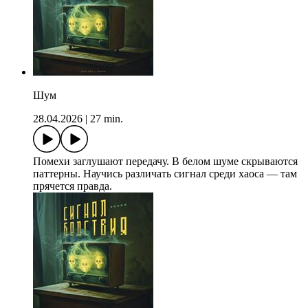
Шум
28.04.2026
|
27 min.
Помехи заглушают передачу. В белом шуме скрываются
паттерны. Научись различать сигнал среди хаоса — там
прячется правда.