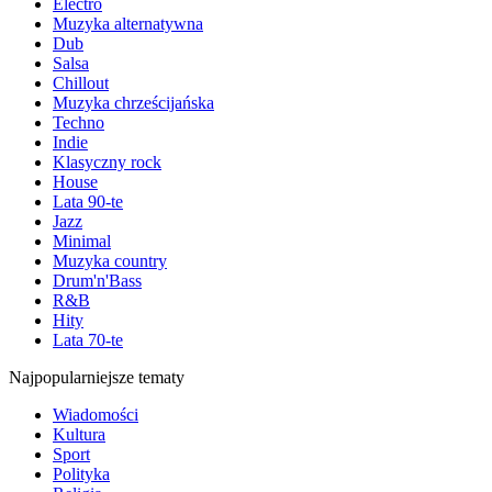
Electro
Muzyka alternatywna
Dub
Salsa
Chillout
Muzyka chrześcijańska
Techno
Indie
Klasyczny rock
House
Lata 90-te
Jazz
Minimal
Muzyka country
Drum'n'Bass
R&B
Hity
Lata 70-te
Najpopularniejsze tematy
Wiadomości
Kultura
Sport
Polityka