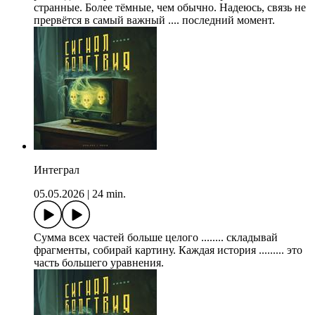
странные. Более тёмные, чем обычно. Надеюсь, связь не
прервётся в самый важный .... последний момент.
Интеграл
05.05.2026
|
24 min.
Сумма всех частей больше целого ........ складывай
фрагменты, собирай картину. Каждая история ......... это
часть большего уравнения.