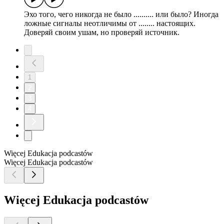
Эхо того, чего никогда не было .......... или было? Иногда
ложные сигналы неотличимы от ........ настоящих.
Доверяй своим ушам, но проверяй источник.
1
2
3
4
Więcej Edukacja podcastów
Więcej Edukacja podcastów
Więcej Edukacja podcastów