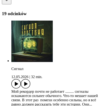
19 odcinków
Сигнал
12.05.2026
|
32 min.
Мой рекордер почти не работает ......... сигналы
искажаются сильнее обычного. Что-то мешает нашей
связи. В этот раз помехи особенно сильны, но я всё
равно должен рассказать тебе эти истории. Они...