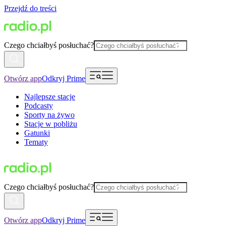
Przejdź do treści
Czego chciałbyś posłuchać?
Otwórz app
Odkryj Prime
Najlepsze stacje
Podcasty
Sporty na żywo
Stacje w pobliżu
Gatunki
Tematy
Czego chciałbyś posłuchać?
Otwórz app
Odkryj Prime