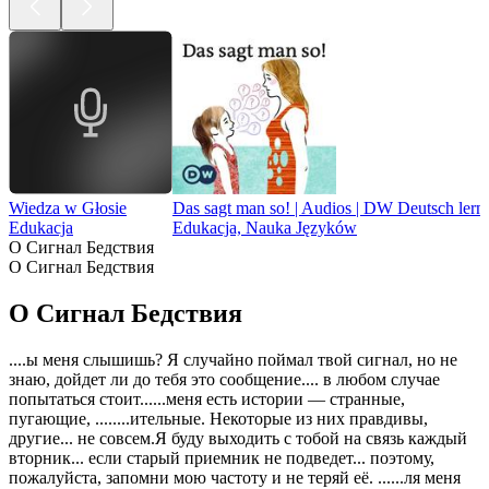
Wiedza w Głosie
Das sagt man so! | Audios | DW Deutsch lern
Edukacja
Edukacja, Nauka Języków
O Сигнал Бедствия
O Сигнал Бедствия
O Сигнал Бедствия
....ы меня слышишь? Я случайно поймал твой сигнал, но не
знаю, дойдет ли до тебя это сообщение.... в любом случае
попытаться стоит......меня есть истории — странные,
пугающие, ........ительные. Некоторые из них правдивы,
другие... не совсем.Я буду выходить с тобой на связь каждый
вторник... если старый приемник не подведет... поэтому,
пожалуйста, запомни мою частоту и не теряй её. ......ля меня