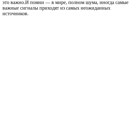
это важно.И помни — в мире, полном шума, иногда самые
важные сигналы приходят из самых неожиданных
источников.
Strona internetowa podcastu