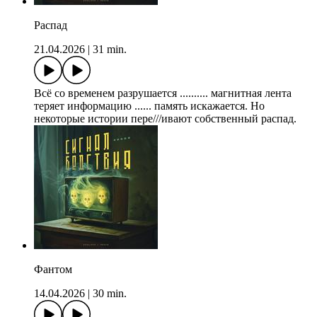
Распад
21.04.2026
|
31 min.
Всё со временем разрушается .......... магнитная лента
теряет информацию ...... память искажается. Но
некоторые истории пере///ивают собственный распад.
Фантом
14.04.2026
|
30 min.