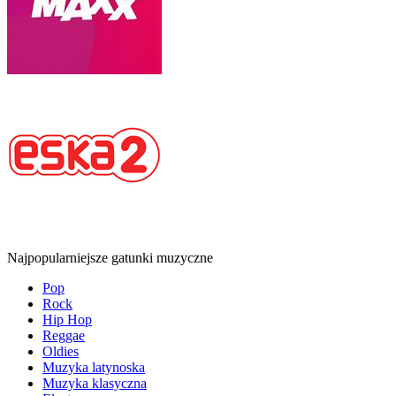
Najpopularniejsze gatunki muzyczne
Pop
Rock
Hip Hop
Reggae
Oldies
Muzyka latynoska
Muzyka klasyczna