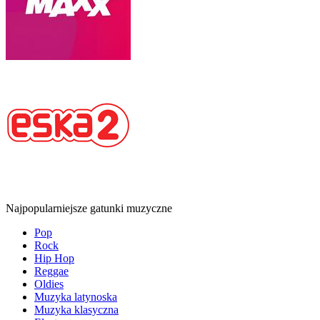
Najpopularniejsze gatunki muzyczne
Pop
Rock
Hip Hop
Reggae
Oldies
Muzyka latynoska
Muzyka klasyczna