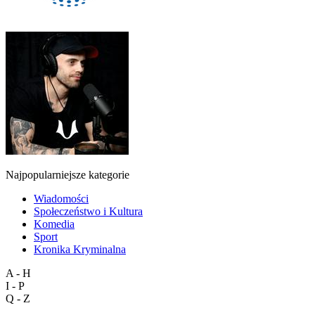
Najpopularniejsze kategorie
Wiadomości
Społeczeństwo i Kultura
Komedia
Sport
Kronika Kryminalna
A - H
I - P
Q - Z