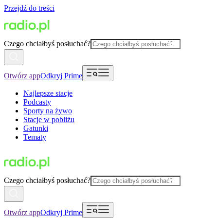
Przejdź do treści
Czego chciałbyś posłuchać?
Otwórz app
Odkryj Prime
Najlepsze stacje
Podcasty
Sporty na żywo
Stacje w pobliżu
Gatunki
Tematy
Czego chciałbyś posłuchać?
Otwórz app
Odkryj Prime