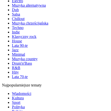
Electro
Muzyka alternatywna
Dub
Salsa
Chillout
Muzyka chrześcijańska
Techno
Indie
Klasyczny rock
House
Lata 90-te
Jazz
Minimal
Muzyka country
Drum'n'Bass
R&B
Hity
Lata 70-te
Najpopularniejsze tematy
Wiadomości
Kultura
Sport
Polityka