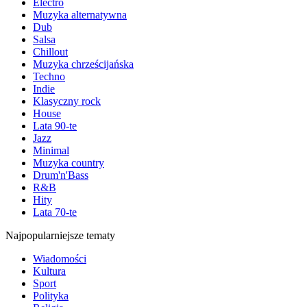
Electro
Muzyka alternatywna
Dub
Salsa
Chillout
Muzyka chrześcijańska
Techno
Indie
Klasyczny rock
House
Lata 90-te
Jazz
Minimal
Muzyka country
Drum'n'Bass
R&B
Hity
Lata 70-te
Najpopularniejsze tematy
Wiadomości
Kultura
Sport
Polityka