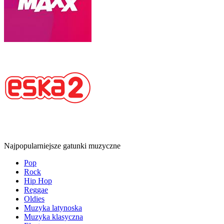
Najpopularniejsze gatunki muzyczne
Pop
Rock
Hip Hop
Reggae
Oldies
Muzyka latynoska
Muzyka klasyczna