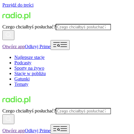
Przejdź do treści
Czego chciałbyś posłuchać?
Otwórz app
Odkryj Prime
Najlepsze stacje
Podcasty
Sporty na żywo
Stacje w pobliżu
Gatunki
Tematy
Czego chciałbyś posłuchać?
Otwórz app
Odkryj Prime