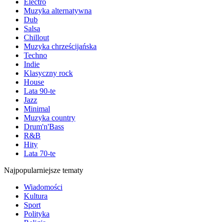
Electro
Muzyka alternatywna
Dub
Salsa
Chillout
Muzyka chrześcijańska
Techno
Indie
Klasyczny rock
House
Lata 90-te
Jazz
Minimal
Muzyka country
Drum'n'Bass
R&B
Hity
Lata 70-te
Najpopularniejsze tematy
Wiadomości
Kultura
Sport
Polityka