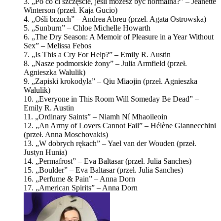
3. „Po co ci szczęście, jeśli możesz być normalna?” – Jeanette
Winterson (przeł. Kaja Gucio)
4. „Ośli brzuch” – Andrea Abreu (przeł. Agata Ostrowska)
5. „Sunburn” – Chloe Michelle Howarth
6. „The Dry Season: A Memoir of Pleasure in a Year Without
Sex” – Melissa Febos
7. „Is This a Cry For Help?” – Emily R. Austin
8. „Nasze podmorskie żony” – Julia Armfield (przeł.
Agnieszka Walulik)
9. „Zapiski krokodyla” – Qiu Miaojin (przeł. Agnieszka
Walulik)
10. „Everyone in This Room Will Someday Be Dead” –
Emily R. Austin
11. „Ordinary Saints” – Niamh Ní Mhaoileoin
12. „An Army of Lovers Cannot Fail” – Hélène Giannecchini
(przeł. Anna Moschovakis)
13. „W dobrych rękach” – Yael van der Wouden (przeł.
Justyn Hunia)
14. „Permafrost” – Eva Baltasar (przeł. Julia Sanches)
15. „Boulder” – Eva Baltasar (przeł. Julia Sanches)
16. „Perfume & Pain” – Anna Dorn
17. „American Spirits” – Anna Dorn