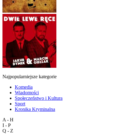
Najpopularniejsze kategorie
Komedia
Wiadomości
Społeczeństwo i Kultura
Sport
Kronika Kryminalna
A - H
I - P
Q - Z