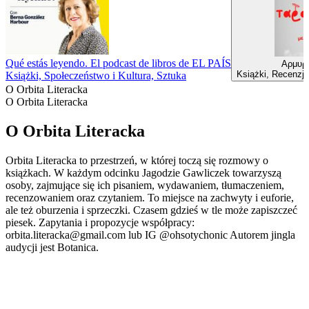
Qué estás leyendo. El podcast de libros de EL PAÍS
Αρμυρί
Książki, Recenzje
Książki, Społeczeństwo i Kultura, Sztuka
O Orbita Literacka
O Orbita Literacka
O Orbita Literacka
Orbita Literacka to przestrzeń, w której toczą się rozmowy o
książkach. W każdym odcinku Jagodzie Gawliczek towarzyszą
osoby, zajmujące się ich pisaniem, wydawaniem, tłumaczeniem,
recenzowaniem oraz czytaniem. To miejsce na zachwyty i euforie,
ale też oburzenia i sprzeczki. Czasem gdzieś w tle może zapiszczeć
piesek. Zapytania i propozycje współpracy:
orbita.literacka@gmail.com lub IG @ohsotychonic Autorem jingla
audycji jest Botanica.
Strona internetowa podcastu