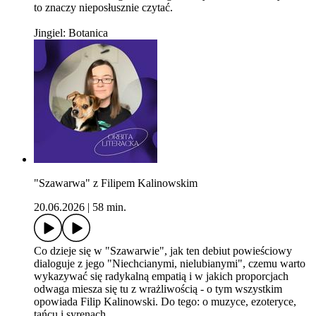
to znaczy nieposłusznie czytać.
Jingiel: Botanica
"Szawarwa" z Filipem Kalinowskim
20.06.2026
|
58 min.
Co dzieje się w "Szawarwie", jak ten debiut powieściowy
dialoguje z jego "Niechcianymi, nielubianymi", czemu warto
wykazywać się radykalną empatią i w jakich proporcjach
odwaga miesza się tu z wrażliwością - o tym wszystkim
opowiada Filip Kalinowski. Do tego: o muzyce, ezoteryce,
tańcu i syrenach.