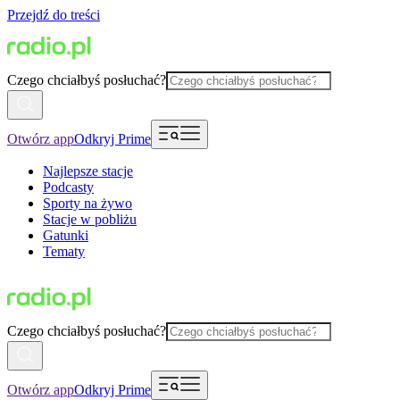
Przejdź do treści
Czego chciałbyś posłuchać?
Otwórz app
Odkryj Prime
Najlepsze stacje
Podcasty
Sporty na żywo
Stacje w pobliżu
Gatunki
Tematy
Czego chciałbyś posłuchać?
Otwórz app
Odkryj Prime