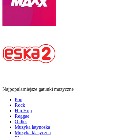
Najpopularniejsze gatunki muzyczne
Pop
Rock
Hip Hop
Reggae
Oldies
Muzyka latynoska
Muzyka klasyczna