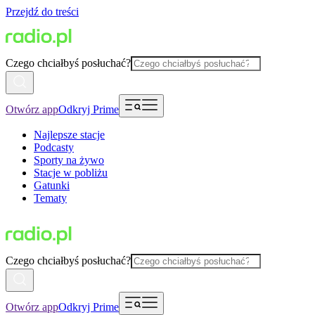
Przejdź do treści
Czego chciałbyś posłuchać?
Otwórz app
Odkryj Prime
Najlepsze stacje
Podcasty
Sporty na żywo
Stacje w pobliżu
Gatunki
Tematy
Czego chciałbyś posłuchać?
Otwórz app
Odkryj Prime