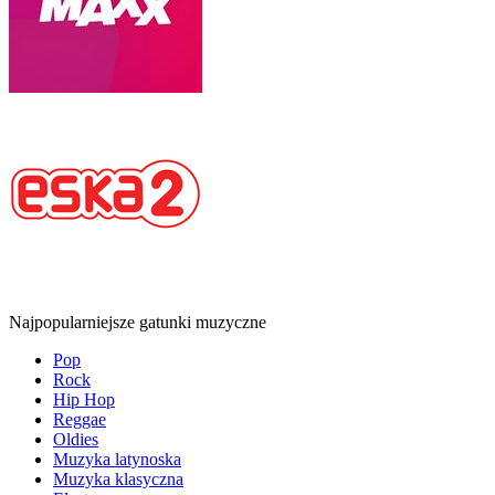
Najpopularniejsze gatunki muzyczne
Pop
Rock
Hip Hop
Reggae
Oldies
Muzyka latynoska
Muzyka klasyczna