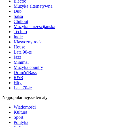
Electro
Muzyka alternatywna
Dub
Salsa
Chillout
Muzyka chrześcijańska
Techno
Indie
Klasyczny rock
House
Lata 90-te
Jazz
Minimal
Muzyka country
Drum'n'Bass
R&B
Hity
Lata 70-te
Najpopularniejsze tematy
Wiadomości
Kultura
Sport
Polityka