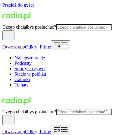
Przejdź do treści
Czego chciałbyś posłuchać?
Otwórz app
Odkryj Prime
Najlepsze stacje
Podcasty
Sporty na żywo
Stacje w pobliżu
Gatunki
Tematy
Czego chciałbyś posłuchać?
Otwórz app
Odkryj Prime