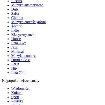
Electro
Muzyka alternatywna
Dub
Salsa
Chillout
Muzyka chrześcijańska
Techno
Indie
Klasyczny rock
House
Lata 90-te
Jazz
Minimal
Muzyka country
Drum'n'Bass
R&B
Hity
Lata 70-te
Najpopularniejsze tematy
Wiadomości
Kultura
Sport
Polityka