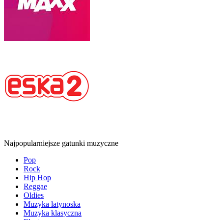
Najpopularniejsze gatunki muzyczne
Pop
Rock
Hip Hop
Reggae
Oldies
Muzyka latynoska
Muzyka klasyczna