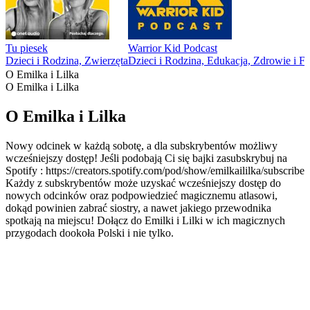
Tu piesek
Warrior Kid Podcast
Dzieci i Rodzina, Zwierzęta
Dzieci i Rodzina, Edukacja, Zdrowie i Fi
O Emilka i Lilka
O Emilka i Lilka
O Emilka i Lilka
Nowy odcinek w każdą sobotę, a dla subskrybentów możliwy
wcześniejszy dostęp! Jeśli podobają Ci się bajki zasubskrybuj na
Spotify : https://creators.spotify.com/pod/show/emilkaililka/subscribe
Każdy z subskrybentów może uzyskać wcześniejszy dostęp do
nowych odcinków oraz podpowiedzieć magicznemu atlasowi,
dokąd powinien zabrać siostry, a nawet jakiego przewodnika
spotkają na miejscu! Dołącz do Emilki i Lilki w ich magicznych
przygodach dookoła Polski i nie tylko.
Strona internetowa podcastu