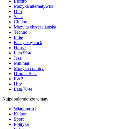
Electro
Muzyka alternatywna
Dub
Salsa
Chillout
Muzyka chrześcijańska
Techno
Indie
Klasyczny rock
House
Lata 90-te
Jazz
Minimal
Muzyka country
Drum'n'Bass
R&B
Hity
Lata 70-te
Najpopularniejsze tematy
Wiadomości
Kultura
Sport
Polityka