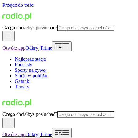
Przejdź do treści
Czego chciałbyś posłuchać?
Otwórz app
Odkryj Prime
Najlepsze stacje
Podcasty
Sporty na żywo
Stacje w pobliżu
Gatunki
Tematy
Czego chciałbyś posłuchać?
Otwórz app
Odkryj Prime