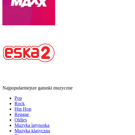
Najpopularniejsze gatunki muzyczne
Pop
Rock
Hip Hop
Reggae
Oldies
Muzyka latynoska
Muzyka klasyczna