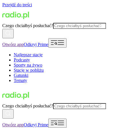
Przejdź do treści
Czego chciałbyś posłuchać?
Otwórz app
Odkryj Prime
Najlepsze stacje
Podcasty
Sporty na żywo
Stacje w pobliżu
Gatunki
Tematy
Czego chciałbyś posłuchać?
Otwórz app
Odkryj Prime