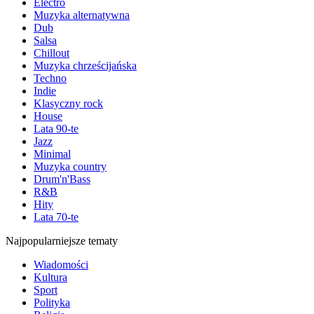
Electro
Muzyka alternatywna
Dub
Salsa
Chillout
Muzyka chrześcijańska
Techno
Indie
Klasyczny rock
House
Lata 90-te
Jazz
Minimal
Muzyka country
Drum'n'Bass
R&B
Hity
Lata 70-te
Najpopularniejsze tematy
Wiadomości
Kultura
Sport
Polityka