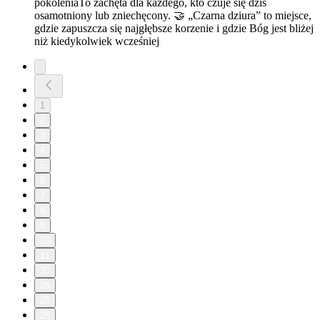
pokoleniaTo zachęta dla każdego, kto czuje się dziś
osamotniony lub zniechęcony. 🤝 „Czarna dziura” to miejsce,
gdzie zapuszcza się najgłębsze korzenie i gdzie Bóg jest bliżej
niż kiedykolwiek wcześniej
1
2
3
4
5
6
7
8
9
10
11
20
24
25
26