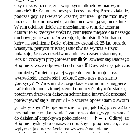
Czy masz wrażenie, że Twoje życie utknęło w martwym
punkcie? 🛑 Że inni odnoszą sukcesy i widzą Boże działanie,
podczas gdy Ty tkwisz w „czarnej dziurze”, gdzie modlitwy
pozostają bez odpowiedzi, a obietnice wydają się nierealne?
W tym odcinku dzielę się przesłaniem o tym, że „czarna
dziura” to w rzeczywistości najcenniejsze miejsce dla naszego
duchowego rozwoju- Odwołuję się do historii Abrahama,
który na spełnienie Bożej obietnicy czekał aż 25 lat, oraz do
własnych, pełnych frustracji studiów na wydziale fizyki,
pokazuje, że czas oczekiwania nie jest czasem straconym,
lecz kluczowym przygotowaniem🌑💎Dowiesz się:Dlaczego
Bóg nie zawsze odpowiada od razu? ⏳ Dowiedz się, jak czas
„pomiędzy” obietnicą a jej wypełnieniem formuje naszą
wytrwałość, uczciwość i pokoręCzego uczy nas ziarno
gorczycy? 🌱 Zrozum, dlaczego każde ziarno musi najpierw
trafić do ciemnej, zimnej ziemi i obumrzeć, aby móc stać się
potężnym drzewem dającym schronienie innymJak przestać
porównywać się z innymi? 📉 Szczerze opowiadam o swoim
„cholerycznym” temperamencie i o tym, jak Bóg przez 22 lata
trzymał mnie w „kołczanie”, zanim zostałam „wypuszczona”
do działaniaPerspektywa pokoleniowa: 👨‍👩‍👧‍👦 Odkryj, że
Bóg nie myśli tylko o naszych doraźnych pragnieniach, ale o
wpływie, jaki nasze życie ma wywrzeć na kolejne