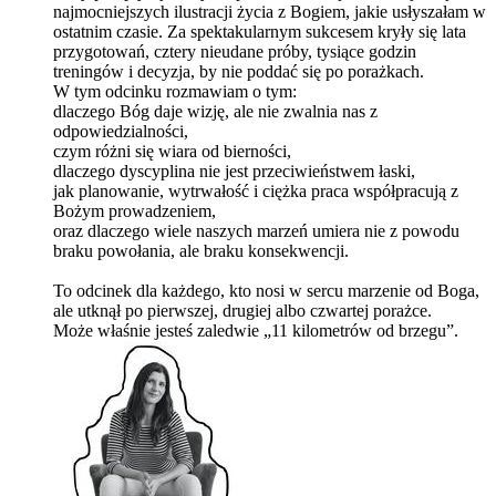
najmocniejszych ilustracji życia z Bogiem, jakie usłyszałam w
ostatnim czasie. Za spektakularnym sukcesem kryły się lata
przygotowań, cztery nieudane próby, tysiące godzin
treningów i decyzja, by nie poddać się po porażkach.
W tym odcinku rozmawiam o tym:
dlaczego Bóg daje wizję, ale nie zwalnia nas z
odpowiedzialności,
czym różni się wiara od bierności,
dlaczego dyscyplina nie jest przeciwieństwem łaski,
jak planowanie, wytrwałość i ciężka praca współpracują z
Bożym prowadzeniem,
oraz dlaczego wiele naszych marzeń umiera nie z powodu
braku powołania, ale braku konsekwencji.
To odcinek dla każdego, kto nosi w sercu marzenie od Boga,
ale utknął po pierwszej, drugiej albo czwartej porażce.
Może właśnie jesteś zaledwie „11 kilometrów od brzegu”.