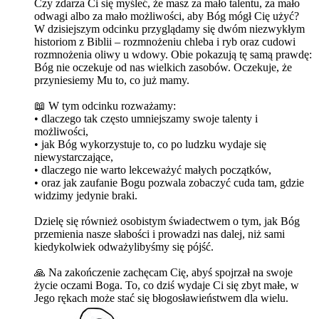
Czy zdarza Ci się myśleć, że masz za mało talentu, za mało
odwagi albo za mało możliwości, aby Bóg mógł Cię użyć?
W dzisiejszym odcinku przyglądamy się dwóm niezwykłym
historiom z Biblii – rozmnożeniu chleba i ryb oraz cudowi
rozmnożenia oliwy u wdowy. Obie pokazują tę samą prawdę:
Bóg nie oczekuje od nas wielkich zasobów. Oczekuje, że
przyniesiemy Mu to, co już mamy.
📖 W tym odcinku rozważamy:
• dlaczego tak często umniejszamy swoje talenty i
możliwości,
• jak Bóg wykorzystuje to, co po ludzku wydaje się
niewystarczające,
• dlaczego nie warto lekceważyć małych początków,
• oraz jak zaufanie Bogu pozwala zobaczyć cuda tam, gdzie
widzimy jedynie braki.
Dzielę się również osobistym świadectwem o tym, jak Bóg
przemienia nasze słabości i prowadzi nas dalej, niż sami
kiedykolwiek odważylibyśmy się pójść.
🙏 Na zakończenie zachęcam Cię, abyś spojrzał na swoje
życie oczami Boga. To, co dziś wydaje Ci się zbyt małe, w
Jego rękach może stać się błogosławieństwem dla wielu.