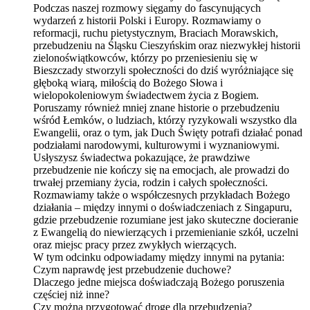
Podczas naszej rozmowy sięgamy do fascynujących
wydarzeń z historii Polski i Europy. Rozmawiamy o
reformacji, ruchu pietystycznym, Braciach Morawskich,
przebudzeniu na Śląsku Cieszyńskim oraz niezwykłej historii
zielonoświątkowców, którzy po przeniesieniu się w
Bieszczady stworzyli społeczności do dziś wyróżniające się
głęboką wiarą, miłością do Bożego Słowa i
wielopokoleniowym świadectwem życia z Bogiem.
Poruszamy również mniej znane historie o przebudzeniu
wśród Łemków, o ludziach, którzy ryzykowali wszystko dla
Ewangelii, oraz o tym, jak Duch Święty potrafi działać ponad
podziałami narodowymi, kulturowymi i wyznaniowymi.
Usłyszysz świadectwa pokazujące, że prawdziwe
przebudzenie nie kończy się na emocjach, ale prowadzi do
trwałej przemiany życia, rodzin i całych społeczności.
Rozmawiamy także o współczesnych przykładach Bożego
działania – między innymi o doświadczeniach z Singapuru,
gdzie przebudzenie rozumiane jest jako skuteczne docieranie
z Ewangelią do niewierzących i przemienianie szkół, uczelni
oraz miejsc pracy przez zwykłych wierzących.
W tym odcinku odpowiadamy między innymi na pytania:
Czym naprawdę jest przebudzenie duchowe?
Dlaczego jedne miejsca doświadczają Bożego poruszenia
częściej niż inne?
Czy można przygotować drogę dla przebudzenia?