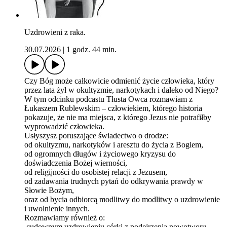
Uzdrowieni z raka.
30.07.2026
|
1 godz. 44 min.
Czy Bóg może całkowicie odmienić życie człowieka, który
przez lata żył w okultyzmie, narkotykach i daleko od Niego?
W tym odcinku podcastu Tłusta Owca rozmawiam z
Łukaszem Rublewskim – człowiekiem, którego historia
pokazuje, że nie ma miejsca, z którego Jezus nie potrafiłby
wyprowadzić człowieka.
Usłyszysz poruszające świadectwo o drodze:
od okultyzmu, narkotyków i aresztu do życia z Bogiem,
od ogromnych długów i życiowego kryzysu do
doświadczenia Bożej wierności,
od religijności do osobistej relacji z Jezusem,
od zadawania trudnych pytań do odkrywania prawdy w
Słowie Bożym,
oraz od bycia odbiorcą modlitwy do modlitwy o uzdrowienie
i uwolnienie innych.
Rozmawiamy również o:
cudownym uzdrowieniu córki z podejrzenia nowotworu,