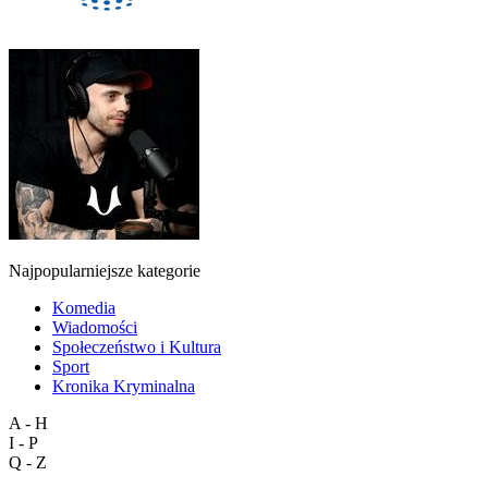
Najpopularniejsze kategorie
Komedia
Wiadomości
Społeczeństwo i Kultura
Sport
Kronika Kryminalna
A - H
I - P
Q - Z