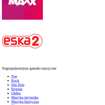
Najpopularniejsze gatunki muzyczne
Pop
Rock
Hip Hop
Reggae
Oldies
Muzyka latynoska
Muzyka klasyczna