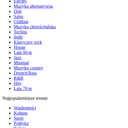
Electro
Muzyka alternatywna
Dub
Salsa
Chillout
Muzyka chrześcijańska
Techno
Indie
Klasyczny rock
House
Lata 90-te
Jazz
Minimal
Muzyka country
Drum'n'Bass
R&B
Hity
Lata 70-te
Najpopularniejsze tematy
Wiadomości
Kultura
Sport
Polityka