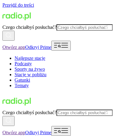
Przejdź do treści
Czego chciałbyś posłuchać?
Otwórz app
Odkryj Prime
Najlepsze stacje
Podcasty
Sporty na żywo
Stacje w pobliżu
Gatunki
Tematy
Czego chciałbyś posłuchać?
Otwórz app
Odkryj Prime