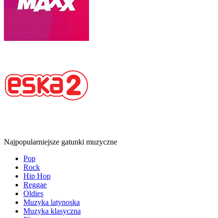
Najpopularniejsze gatunki muzyczne
Pop
Rock
Hip Hop
Reggae
Oldies
Muzyka latynoska
Muzyka klasyczna