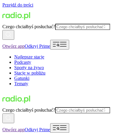
Przejdź do treści
Czego chciałbyś posłuchać?
Otwórz app
Odkryj Prime
Najlepsze stacje
Podcasty
Sporty na żywo
Stacje w pobliżu
Gatunki
Tematy
Czego chciałbyś posłuchać?
Otwórz app
Odkryj Prime