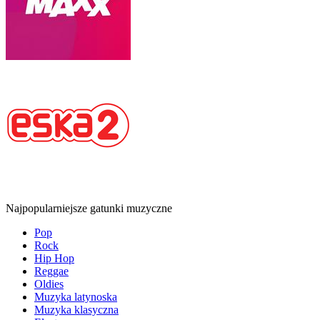
Najpopularniejsze gatunki muzyczne
Pop
Rock
Hip Hop
Reggae
Oldies
Muzyka latynoska
Muzyka klasyczna