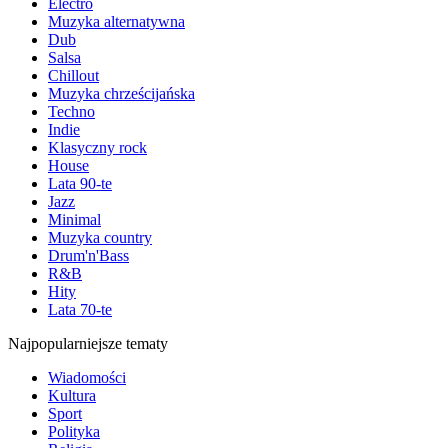
Electro
Muzyka alternatywna
Dub
Salsa
Chillout
Muzyka chrześcijańska
Techno
Indie
Klasyczny rock
House
Lata 90-te
Jazz
Minimal
Muzyka country
Drum'n'Bass
R&B
Hity
Lata 70-te
Najpopularniejsze tematy
Wiadomości
Kultura
Sport
Polityka