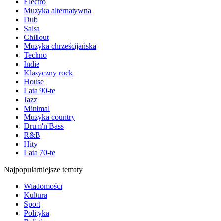
Electro
Muzyka alternatywna
Dub
Salsa
Chillout
Muzyka chrześcijańska
Techno
Indie
Klasyczny rock
House
Lata 90-te
Jazz
Minimal
Muzyka country
Drum'n'Bass
R&B
Hity
Lata 70-te
Najpopularniejsze tematy
Wiadomości
Kultura
Sport
Polityka