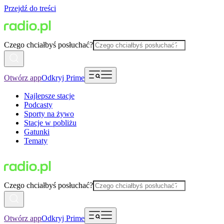
Przejdź do treści
Czego chciałbyś posłuchać?
Otwórz app
Odkryj Prime
Najlepsze stacje
Podcasty
Sporty na żywo
Stacje w pobliżu
Gatunki
Tematy
Czego chciałbyś posłuchać?
Otwórz app
Odkryj Prime