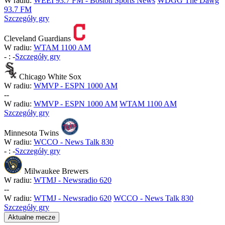
W radiu:
WEEI 93.7 FM - Boston Sports News
WDGG The Dawg
93.7 FM
Szczegóły gry
Cleveland Guardians
W radiu:
WTAM 1100 AM
-
:
-
Szczegóły gry
Chicago White Sox
W radiu:
WMVP - ESPN 1000 AM
-
-
W radiu:
WMVP - ESPN 1000 AM
WTAM 1100 AM
Szczegóły gry
Minnesota Twins
W radiu:
WCCO - News Talk 830
-
:
-
Szczegóły gry
Milwaukee Brewers
W radiu:
WTMJ - Newsradio 620
-
-
W radiu:
WTMJ - Newsradio 620
WCCO - News Talk 830
Szczegóły gry
Aktualne mecze