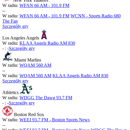
New York Yankees
W radiu:
WFAN 66 AM - 101.9 FM
-
-
W radiu:
WFAN 66 AM - 101.9 FM
WCNN - Sports Radio 680
The Fan
Szczegóły gry
Los Angeles Angels
W radiu:
KLAA Angels Radio AM 830
-
:
-
Szczegóły gry
Miami Marlins
W radiu:
WQAM 560 AM
-
-
W radiu:
WQAM 560 AM
KLAA Angels Radio AM 830
Szczegóły gry
Athletics
W radiu:
WDGG The Dawg 93.7 FM
-
:
-
Szczegóły gry
Boston Red Sox
W radiu:
WEEI 93.7 FM - Boston Sports News
-
-