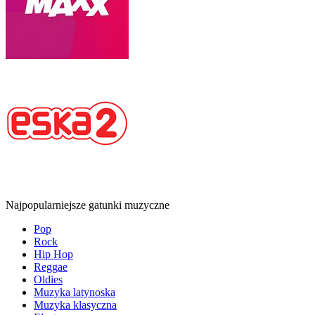
Najpopularniejsze gatunki muzyczne
Pop
Rock
Hip Hop
Reggae
Oldies
Muzyka latynoska
Muzyka klasyczna