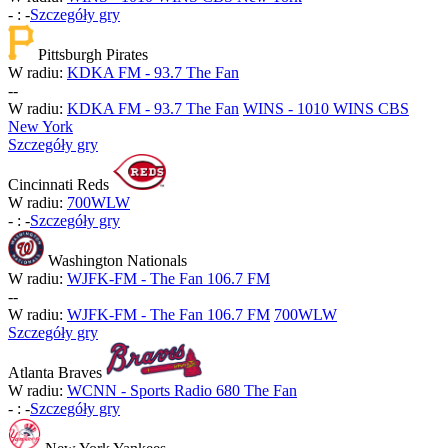
-
:
-
Szczegóły gry
Pittsburgh Pirates
W radiu:
KDKA FM - 93.7 The Fan
-
-
W radiu:
KDKA FM - 93.7 The Fan
WINS - 1010 WINS CBS
New York
Szczegóły gry
Cincinnati Reds
W radiu:
700WLW
-
:
-
Szczegóły gry
Washington Nationals
W radiu:
WJFK-FM - The Fan 106.7 FM
-
-
W radiu:
WJFK-FM - The Fan 106.7 FM
700WLW
Szczegóły gry
Atlanta Braves
W radiu:
WCNN - Sports Radio 680 The Fan
-
:
-
Szczegóły gry