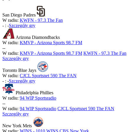
San Diego Padres
W radiu:
KWFN - 97.3 The Fan
-
:
-
Szczegóły gry
Arizona Diamondbacks
W radiu:
KMVP - Arizona Sports 98.7 FM
-
-
W radiu:
KMVP - Arizona Sports 98.7 FM
KWFN - 97.3 The Fan
Szczegóły gry
Toronto Blue Jays
W radiu:
CJCL Sportsnet 590 The FAN
-
:
-
Szczegóły gry
Philadelphia Phillies
W radiu:
94 WIP Sportsradio
-
-
W radiu:
94 WIP Sportsradio
CJCL Sportsnet 590 The FAN
Szczegóły gry
New York Mets
W radiu:
WINS - 1010 WINS CBS New York