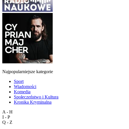
Najpopularniejsze kategorie
Sport
Wiadomości
Komedia
Społeczeństwo i Kultura
Kronika Kryminalna
A - H
I - P
Q - Z