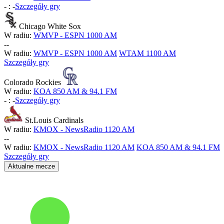
-
:
-
Szczegóły gry
Chicago White Sox
W radiu:
WMVP - ESPN 1000 AM
-
-
W radiu:
WMVP - ESPN 1000 AM
WTAM 1100 AM
Szczegóły gry
Colorado Rockies
W radiu:
KOA 850 AM & 94.1 FM
-
:
-
Szczegóły gry
St.Louis Cardinals
W radiu:
KMOX - NewsRadio 1120 AM
-
-
W radiu:
KMOX - NewsRadio 1120 AM
KOA 850 AM & 94.1 FM
Szczegóły gry
Aktualne mecze