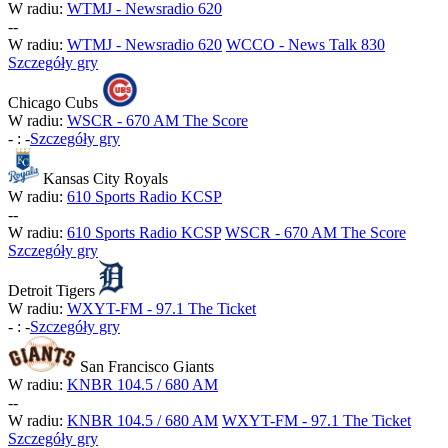
W radiu:
WTMJ - Newsradio 620
-
-
W radiu:
WTMJ - Newsradio 620
WCCO - News Talk 830
Szczegóły gry
Chicago Cubs
W radiu:
WSCR - 670 AM The Score
-
:
-
Szczegóły gry
Kansas City Royals
W radiu:
610 Sports Radio KCSP
-
-
W radiu:
610 Sports Radio KCSP
WSCR - 670 AM The Score
Szczegóły gry
Detroit Tigers
W radiu:
WXYT-FM - 97.1 The Ticket
-
:
-
Szczegóły gry
San Francisco Giants
W radiu:
KNBR 104.5 / 680 AM
-
-
W radiu:
KNBR 104.5 / 680 AM
WXYT-FM - 97.1 The Ticket
Szczegóły gry