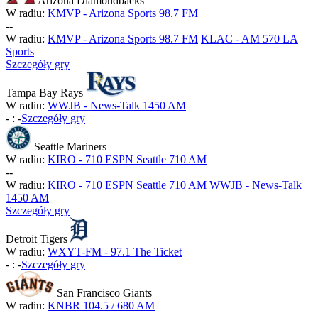
Arizona Diamondbacks
W radiu:
KMVP - Arizona Sports 98.7 FM
-
-
W radiu:
KMVP - Arizona Sports 98.7 FM
KLAC - AM 570 LA
Sports
Szczegóły gry
Tampa Bay Rays
W radiu:
WWJB - News-Talk 1450 AM
-
:
-
Szczegóły gry
Seattle Mariners
W radiu:
KIRO - 710 ESPN Seattle 710 AM
-
-
W radiu:
KIRO - 710 ESPN Seattle 710 AM
WWJB - News-Talk
1450 AM
Szczegóły gry
Detroit Tigers
W radiu:
WXYT-FM - 97.1 The Ticket
-
:
-
Szczegóły gry
San Francisco Giants
W radiu:
KNBR 104.5 / 680 AM