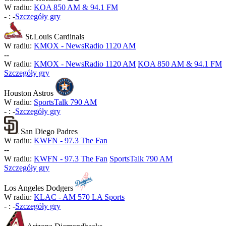
W radiu:
KOA 850 AM & 94.1 FM
-
:
-
Szczegóły gry
St.Louis Cardinals
W radiu:
KMOX - NewsRadio 1120 AM
-
-
W radiu:
KMOX - NewsRadio 1120 AM
KOA 850 AM & 94.1 FM
Szczegóły gry
Houston Astros
W radiu:
SportsTalk 790 AM
-
:
-
Szczegóły gry
San Diego Padres
W radiu:
KWFN - 97.3 The Fan
-
-
W radiu:
KWFN - 97.3 The Fan
SportsTalk 790 AM
Szczegóły gry
Los Angeles Dodgers
W radiu:
KLAC - AM 570 LA Sports
-
:
-
Szczegóły gry