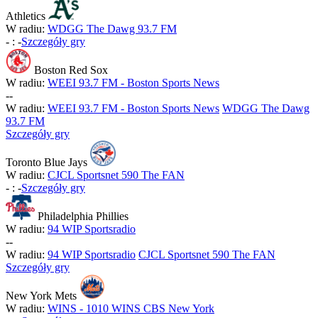
Athletics
W radiu:
WDGG The Dawg 93.7 FM
-
:
-
Szczegóły gry
Boston Red Sox
W radiu:
WEEI 93.7 FM - Boston Sports News
-
-
W radiu:
WEEI 93.7 FM - Boston Sports News
WDGG The Dawg
93.7 FM
Szczegóły gry
Toronto Blue Jays
W radiu:
CJCL Sportsnet 590 The FAN
-
:
-
Szczegóły gry
Philadelphia Phillies
W radiu:
94 WIP Sportsradio
-
-
W radiu:
94 WIP Sportsradio
CJCL Sportsnet 590 The FAN
Szczegóły gry
New York Mets
W radiu:
WINS - 1010 WINS CBS New York