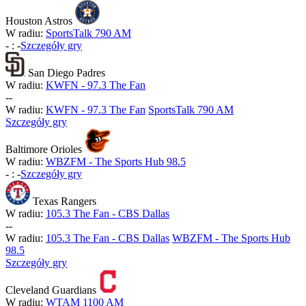
Houston Astros
W radiu:
SportsTalk 790 AM
-
:
-
Szczegóły gry
San Diego Padres
W radiu:
KWFN - 97.3 The Fan
-
-
W radiu:
KWFN - 97.3 The Fan
SportsTalk 790 AM
Szczegóły gry
Baltimore Orioles
W radiu:
WBZFM - The Sports Hub 98.5
-
:
-
Szczegóły gry
Texas Rangers
W radiu:
105.3 The Fan - CBS Dallas
-
-
W radiu:
105.3 The Fan - CBS Dallas
WBZFM - The Sports Hub
98.5
Szczegóły gry
Cleveland Guardians
W radiu:
WTAM 1100 AM