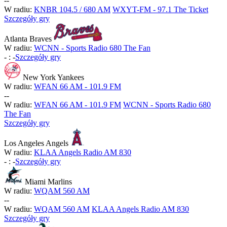
-
-
W radiu:
KNBR 104.5 / 680 AM
WXYT-FM - 97.1 The Ticket
Szczegóły gry
Atlanta Braves
W radiu:
WCNN - Sports Radio 680 The Fan
-
:
-
Szczegóły gry
New York Yankees
W radiu:
WFAN 66 AM - 101.9 FM
-
-
W radiu:
WFAN 66 AM - 101.9 FM
WCNN - Sports Radio 680
The Fan
Szczegóły gry
Los Angeles Angels
W radiu:
KLAA Angels Radio AM 830
-
:
-
Szczegóły gry
Miami Marlins
W radiu:
WQAM 560 AM
-
-
W radiu:
WQAM 560 AM
KLAA Angels Radio AM 830
Szczegóły gry