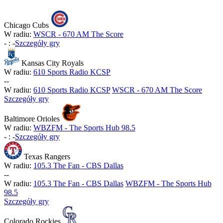
Chicago Cubs
W radiu:
WSCR - 670 AM The Score
-
:
-
Szczegóły gry
Kansas City Royals
W radiu:
610 Sports Radio KCSP
-
-
W radiu:
610 Sports Radio KCSP
WSCR - 670 AM The Score
Szczegóły gry
Baltimore Orioles
W radiu:
WBZFM - The Sports Hub 98.5
-
:
-
Szczegóły gry
Texas Rangers
W radiu:
105.3 The Fan - CBS Dallas
-
-
W radiu:
105.3 The Fan - CBS Dallas
WBZFM - The Sports Hub
98.5
Szczegóły gry
Colorado Rockies