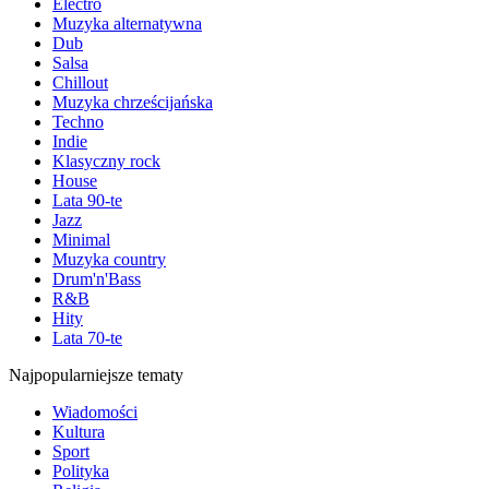
Electro
Muzyka alternatywna
Dub
Salsa
Chillout
Muzyka chrześcijańska
Techno
Indie
Klasyczny rock
House
Lata 90-te
Jazz
Minimal
Muzyka country
Drum'n'Bass
R&B
Hity
Lata 70-te
Najpopularniejsze tematy
Wiadomości
Kultura
Sport
Polityka