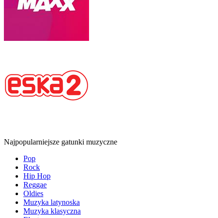
Najpopularniejsze gatunki muzyczne
Pop
Rock
Hip Hop
Reggae
Oldies
Muzyka latynoska
Muzyka klasyczna