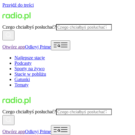
Przejdź do treści
Czego chciałbyś posłuchać?
Otwórz app
Odkryj Prime
Najlepsze stacje
Podcasty
Sporty na żywo
Stacje w pobliżu
Gatunki
Tematy
Czego chciałbyś posłuchać?
Otwórz app
Odkryj Prime