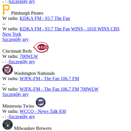
-
:
-
Szczegóły gry
Pittsburgh Pirates
W radiu:
KDKA FM - 93.7 The Fan
-
-
W radiu:
KDKA FM - 93.7 The Fan
WINS - 1010 WINS CBS
New York
Szczegóły gry
Cincinnati Reds
W radiu:
700WLW
-
:
-
Szczegóły gry
Washington Nationals
W radiu:
WJFK-FM - The Fan 106.7 FM
-
-
W radiu:
WJFK-FM - The Fan 106.7 FM
700WLW
Szczegóły gry
Minnesota Twins
W radiu:
WCCO - News Talk 830
-
:
-
Szczegóły gry
Milwaukee Brewers