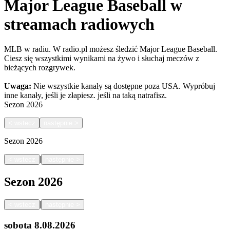
Major League Baseball w
streamach radiowych
MLB w radiu. W radio.pl możesz śledzić Major League Baseball.
Ciesz się wszystkimi wynikami na żywo i słuchaj meczów z
bieżących rozgrywek.
Uwaga:
Nie wszystkie kanały są dostępne poza USA. Wypróbuj
inne kanały, jeśli je złapiesz.
jeśli na taką natrafisz.
Sezon
2026
<
wstecz
następnie
>
Sezon
2026
|
<
wstecz
następnie
>
Sezon
2026
|
<
wstecz
następnie
>
sobota
8.08.2026