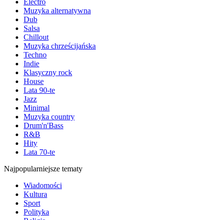
Electro
Muzyka alternatywna
Dub
Salsa
Chillout
Muzyka chrześcijańska
Techno
Indie
Klasyczny rock
House
Lata 90-te
Jazz
Minimal
Muzyka country
Drum'n'Bass
R&B
Hity
Lata 70-te
Najpopularniejsze tematy
Wiadomości
Kultura
Sport
Polityka