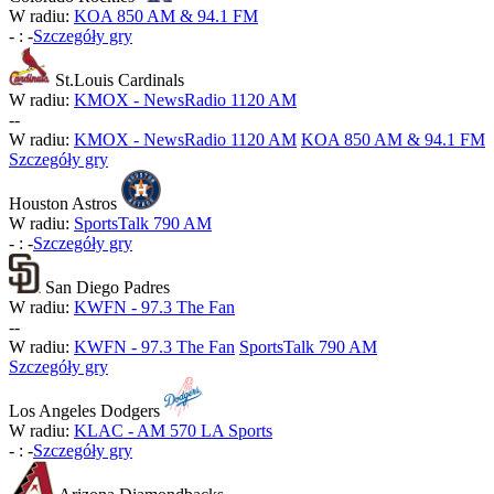
W radiu:
KOA 850 AM & 94.1 FM
-
:
-
Szczegóły gry
St.Louis Cardinals
W radiu:
KMOX - NewsRadio 1120 AM
-
-
W radiu:
KMOX - NewsRadio 1120 AM
KOA 850 AM & 94.1 FM
Szczegóły gry
Houston Astros
W radiu:
SportsTalk 790 AM
-
:
-
Szczegóły gry
San Diego Padres
W radiu:
KWFN - 97.3 The Fan
-
-
W radiu:
KWFN - 97.3 The Fan
SportsTalk 790 AM
Szczegóły gry
Los Angeles Dodgers
W radiu:
KLAC - AM 570 LA Sports
-
:
-
Szczegóły gry