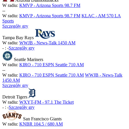
Arizona Diamondbacks
W radiu:
KMVP - Arizona Sports 98.7 FM
-
-
W radiu:
KMVP - Arizona Sports 98.7 FM
KLAC - AM 570 LA
Sports
Szczegóły gry
Tampa Bay Rays
W radiu:
WWJB - News-Talk 1450 AM
-
:
-
Szczegóły gry
Seattle Mariners
W radiu:
KIRO - 710 ESPN Seattle 710 AM
-
-
W radiu:
KIRO - 710 ESPN Seattle 710 AM
WWJB - News-Talk
1450 AM
Szczegóły gry
Detroit Tigers
W radiu:
WXYT-FM - 97.1 The Ticket
-
:
-
Szczegóły gry
San Francisco Giants
W radiu:
KNBR 104.5 / 680 AM