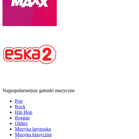
Najpopularniejsze gatunki muzyczne
Pop
Rock
Hip Hop
Reggae
Oldies
Muzyka latynoska
Muzyka klasyczna