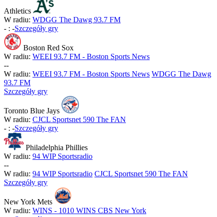
Athletics
W radiu:
WDGG The Dawg 93.7 FM
-
:
-
Szczegóły gry
Boston Red Sox
W radiu:
WEEI 93.7 FM - Boston Sports News
-
-
W radiu:
WEEI 93.7 FM - Boston Sports News
WDGG The Dawg
93.7 FM
Szczegóły gry
Toronto Blue Jays
W radiu:
CJCL Sportsnet 590 The FAN
-
:
-
Szczegóły gry
Philadelphia Phillies
W radiu:
94 WIP Sportsradio
-
-
W radiu:
94 WIP Sportsradio
CJCL Sportsnet 590 The FAN
Szczegóły gry
New York Mets
W radiu:
WINS - 1010 WINS CBS New York