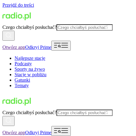
Przejdź do treści
Czego chciałbyś posłuchać?
Otwórz app
Odkryj Prime
Najlepsze stacje
Podcasty
Sporty na żywo
Stacje w pobliżu
Gatunki
Tematy
Czego chciałbyś posłuchać?
Otwórz app
Odkryj Prime