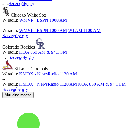
-
:
-
Szczegóły gry
Chicago White Sox
W radiu:
WMVP - ESPN 1000 AM
-
-
W radiu:
WMVP - ESPN 1000 AM
WTAM 1100 AM
Szczegóły gry
Colorado Rockies
W radiu:
KOA 850 AM & 94.1 FM
-
:
-
Szczegóły gry
St.Louis Cardinals
W radiu:
KMOX - NewsRadio 1120 AM
-
-
W radiu:
KMOX - NewsRadio 1120 AM
KOA 850 AM & 94.1 FM
Szczegóły gry
Aktualne mecze