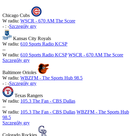
Chicago Cubs
W radiu:
WSCR - 670 AM The Score
-
:
-
Szczegóły gry
Kansas City Royals
W radiu:
610 Sports Radio KCSP
-
-
W radiu:
610 Sports Radio KCSP
WSCR - 670 AM The Score
Szczegóły gry
Baltimore Orioles
W radiu:
WBZFM - The Sports Hub 98.5
-
:
-
Szczegóły gry
Texas Rangers
W radiu:
105.3 The Fan - CBS Dallas
-
-
W radiu:
105.3 The Fan - CBS Dallas
WBZFM - The Sports Hub
98.5
Szczegóły gry
Colorado Rockies