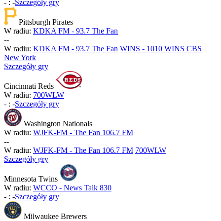
-
:
-
Szczegóły gry
Pittsburgh Pirates
W radiu:
KDKA FM - 93.7 The Fan
-
-
W radiu:
KDKA FM - 93.7 The Fan
WINS - 1010 WINS CBS
New York
Szczegóły gry
Cincinnati Reds
W radiu:
700WLW
-
:
-
Szczegóły gry
Washington Nationals
W radiu:
WJFK-FM - The Fan 106.7 FM
-
-
W radiu:
WJFK-FM - The Fan 106.7 FM
700WLW
Szczegóły gry
Minnesota Twins
W radiu:
WCCO - News Talk 830
-
:
-
Szczegóły gry
Milwaukee Brewers