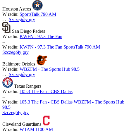
Houston Astros
W radiu:
SportsTalk 790 AM
-
:
-
Szczegóły gry
San Diego Padres
W radiu:
KWFN - 97.3 The Fan
-
-
W radiu:
KWFN - 97.3 The Fan
SportsTalk 790 AM
Szczegóły gry
Baltimore Orioles
W radiu:
WBZFM - The Sports Hub 98.5
-
:
-
Szczegóły gry
Texas Rangers
W radiu:
105.3 The Fan - CBS Dallas
-
-
W radiu:
105.3 The Fan - CBS Dallas
WBZFM - The Sports Hub
98.5
Szczegóły gry
Cleveland Guardians
W radiu:
WTAM 1100 AM