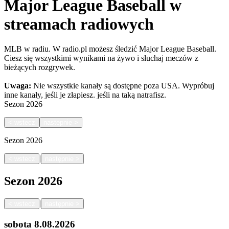
Major League Baseball w
streamach radiowych
MLB w radiu. W radio.pl możesz śledzić Major League Baseball.
Ciesz się wszystkimi wynikami na żywo i słuchaj meczów z
bieżących rozgrywek.
Uwaga:
Nie wszystkie kanały są dostępne poza USA. Wypróbuj
inne kanały, jeśli je złapiesz.
jeśli na taką natrafisz.
Sezon
2026
<
wstecz
następnie
>
Sezon
2026
|
<
wstecz
następnie
>
Sezon
2026
|
<
wstecz
następnie
>
sobota
8.08.2026