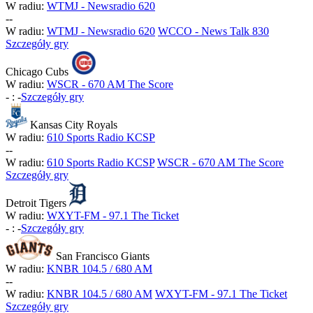
W radiu:
WTMJ - Newsradio 620
-
-
W radiu:
WTMJ - Newsradio 620
WCCO - News Talk 830
Szczegóły gry
Chicago Cubs
W radiu:
WSCR - 670 AM The Score
-
:
-
Szczegóły gry
Kansas City Royals
W radiu:
610 Sports Radio KCSP
-
-
W radiu:
610 Sports Radio KCSP
WSCR - 670 AM The Score
Szczegóły gry
Detroit Tigers
W radiu:
WXYT-FM - 97.1 The Ticket
-
:
-
Szczegóły gry
San Francisco Giants
W radiu:
KNBR 104.5 / 680 AM
-
-
W radiu:
KNBR 104.5 / 680 AM
WXYT-FM - 97.1 The Ticket
Szczegóły gry