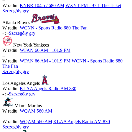
-
-
W radiu:
KNBR 104.5 / 680 AM
WXYT-FM - 97.1 The Ticket
Szczegóły gry
Atlanta Braves
W radiu:
WCNN - Sports Radio 680 The Fan
-
:
-
Szczegóły gry
New York Yankees
W radiu:
WFAN 66 AM - 101.9 FM
-
-
W radiu:
WFAN 66 AM - 101.9 FM
WCNN - Sports Radio 680
The Fan
Szczegóły gry
Los Angeles Angels
W radiu:
KLAA Angels Radio AM 830
-
:
-
Szczegóły gry
Miami Marlins
W radiu:
WQAM 560 AM
-
-
W radiu:
WQAM 560 AM
KLAA Angels Radio AM 830
Szczegóły gry