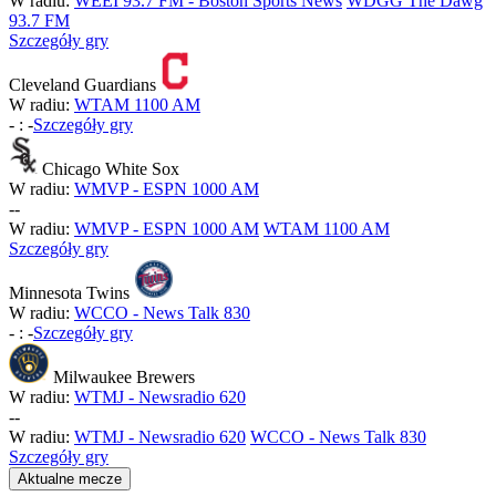
W radiu:
WEEI 93.7 FM - Boston Sports News
WDGG The Dawg
93.7 FM
Szczegóły gry
Cleveland Guardians
W radiu:
WTAM 1100 AM
-
:
-
Szczegóły gry
Chicago White Sox
W radiu:
WMVP - ESPN 1000 AM
-
-
W radiu:
WMVP - ESPN 1000 AM
WTAM 1100 AM
Szczegóły gry
Minnesota Twins
W radiu:
WCCO - News Talk 830
-
:
-
Szczegóły gry
Milwaukee Brewers
W radiu:
WTMJ - Newsradio 620
-
-
W radiu:
WTMJ - Newsradio 620
WCCO - News Talk 830
Szczegóły gry
Aktualne mecze