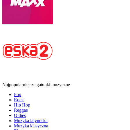
Najpopularniejsze gatunki muzyczne
Pop
Rock
Hip Hop
Reggae
Oldies
Muzyka latynoska
Muzyka klasyczna