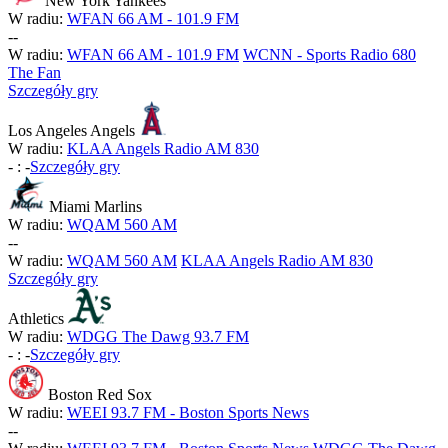
New York Yankees
W radiu:
WFAN 66 AM - 101.9 FM
-
-
W radiu:
WFAN 66 AM - 101.9 FM
WCNN - Sports Radio 680
The Fan
Szczegóły gry
Los Angeles Angels
W radiu:
KLAA Angels Radio AM 830
-
:
-
Szczegóły gry
Miami Marlins
W radiu:
WQAM 560 AM
-
-
W radiu:
WQAM 560 AM
KLAA Angels Radio AM 830
Szczegóły gry
Athletics
W radiu:
WDGG The Dawg 93.7 FM
-
:
-
Szczegóły gry
Boston Red Sox
W radiu:
WEEI 93.7 FM - Boston Sports News
-
-