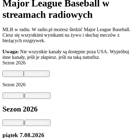
Major League Baseball w
streamach radiowych
MLB w radiu. W radio.pl możesz śledzić Major League Baseball.
Ciesz się wszystkimi wynikami na żywo i słuchaj meczów z
bieżących rozgrywek.
Uwaga:
Nie wszystkie kanały są dostępne poza USA. Wypróbuj
inne kanały, jeśli je złapiesz.
jeśli na taką natrafisz.
Sezon
2026
<
wstecz
następnie
>
Sezon
2026
|
<
wstecz
następnie
>
Sezon
2026
|
<
wstecz
następnie
>
piątek
7.08.2026