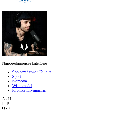
Najpopularniejsze kategorie
Społeczeństwo i Kultura
Sport
Komedia
Wiadomości
Kronika Kryminalna
A - H
I - P
Q - Z