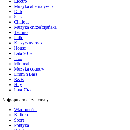
Electro
Muzyka alternatywna
Dub
Salsa
Chillout
Muzyka chrześcijańska
Techno
Indie
Klasyczny rock
House
Lata 90-te
Jazz
Minimal
Muzyka country
Drum'n'Bass
R&B
Hity
Lata 70-te
Najpopularniejsze tematy
Wiadomości
Kultura
Sport
Polityka