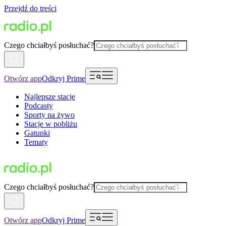
Przejdź do treści
Czego chciałbyś posłuchać?
Otwórz app
Odkryj Prime
Najlepsze stacje
Podcasty
Sporty na żywo
Stacje w pobliżu
Gatunki
Tematy
Czego chciałbyś posłuchać?
Otwórz app
Odkryj Prime