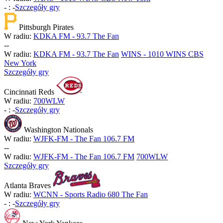
-
:
-
Szczegóły gry
Pittsburgh Pirates
W radiu:
KDKA FM - 93.7 The Fan
-
-
W radiu:
KDKA FM - 93.7 The Fan
WINS - 1010 WINS CBS
New York
Szczegóły gry
Cincinnati Reds
W radiu:
700WLW
-
:
-
Szczegóły gry
Washington Nationals
W radiu:
WJFK-FM - The Fan 106.7 FM
-
-
W radiu:
WJFK-FM - The Fan 106.7 FM
700WLW
Szczegóły gry
Atlanta Braves
W radiu:
WCNN - Sports Radio 680 The Fan
-
:
-
Szczegóły gry