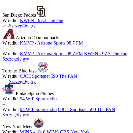
San Diego Padres
W radiu:
KWFN - 97.3 The Fan
-
:
-
Szczegóły gry
Arizona Diamondbacks
W radiu:
KMVP - Arizona Sports 98.7 FM
-
-
W radiu:
KMVP - Arizona Sports 98.7 FM
KWFN - 97.3 The Fan
Szczegóły gry
Toronto Blue Jays
W radiu:
CJCL Sportsnet 590 The FAN
-
:
-
Szczegóły gry
Philadelphia Phillies
W radiu:
94 WIP Sportsradio
-
-
W radiu:
94 WIP Sportsradio
CJCL Sportsnet 590 The FAN
Szczegóły gry
New York Mets
W radiu:
WINS - 1010 WINS CBS New York