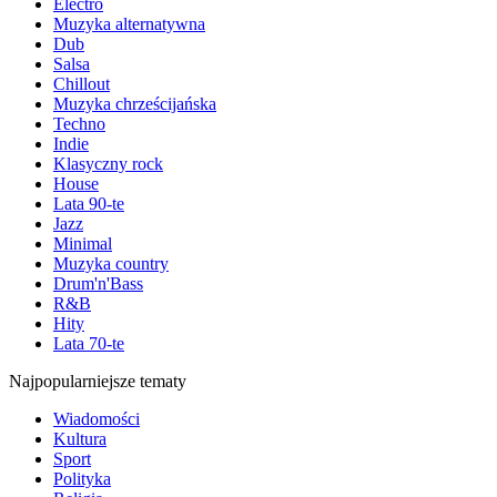
Electro
Muzyka alternatywna
Dub
Salsa
Chillout
Muzyka chrześcijańska
Techno
Indie
Klasyczny rock
House
Lata 90-te
Jazz
Minimal
Muzyka country
Drum'n'Bass
R&B
Hity
Lata 70-te
Najpopularniejsze tematy
Wiadomości
Kultura
Sport
Polityka