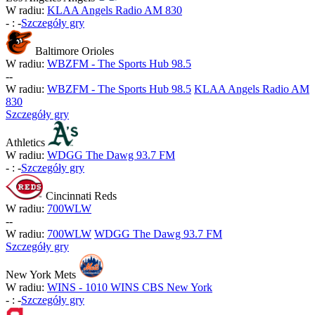
W radiu:
KLAA Angels Radio AM 830
-
:
-
Szczegóły gry
Baltimore Orioles
W radiu:
WBZFM - The Sports Hub 98.5
-
-
W radiu:
WBZFM - The Sports Hub 98.5
KLAA Angels Radio AM
830
Szczegóły gry
Athletics
W radiu:
WDGG The Dawg 93.7 FM
-
:
-
Szczegóły gry
Cincinnati Reds
W radiu:
700WLW
-
-
W radiu:
700WLW
WDGG The Dawg 93.7 FM
Szczegóły gry
New York Mets
W radiu:
WINS - 1010 WINS CBS New York
-
:
-
Szczegóły gry