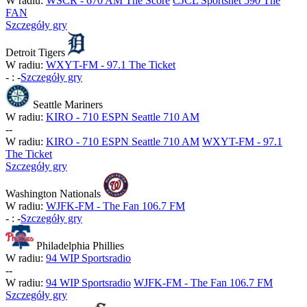
W radiu:
WSCR - 670 AM The Score
CJCL Sportsnet 590 The
FAN
Szczegóły gry
Detroit Tigers
W radiu:
WXYT-FM - 97.1 The Ticket
-
:
-
Szczegóły gry
Seattle Mariners
W radiu:
KIRO - 710 ESPN Seattle 710 AM
-
-
W radiu:
KIRO - 710 ESPN Seattle 710 AM
WXYT-FM - 97.1
The Ticket
Szczegóły gry
Washington Nationals
W radiu:
WJFK-FM - The Fan 106.7 FM
-
:
-
Szczegóły gry
Philadelphia Phillies
W radiu:
94 WIP Sportsradio
-
-
W radiu:
94 WIP Sportsradio
WJFK-FM - The Fan 106.7 FM
Szczegóły gry