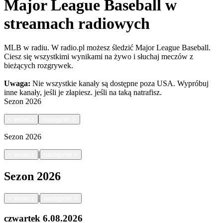
Major League Baseball w
streamach radiowych
MLB w radiu. W radio.pl możesz śledzić Major League Baseball.
Ciesz się wszystkimi wynikami na żywo i słuchaj meczów z
bieżących rozgrywek.
Uwaga:
Nie wszystkie kanały są dostępne poza USA. Wypróbuj
inne kanały, jeśli je złapiesz.
jeśli na taką natrafisz.
Sezon
2026
<
wstecz
następnie
>
Sezon
2026
|
<
wstecz
następnie
>
Sezon
2026
|
<
wstecz
następnie
>
czwartek
6.08.2026