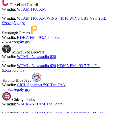
Cleveland Guardians
W radiu:
WTAM 1100 AM
-
-
W radiu:
WTAM 1100 AM
WINS - 1010 WINS CBS New York
Szczegóły gry
Pittsburgh Pirates
W radiu:
KDKA FM - 93.7 The Fan
-
:
-
Szczegóły gry
Milwaukee Brewers
W radiu:
WTMJ - Newsradio 620
-
-
W radiu:
WTMJ - Newsradio 620
KDKA FM - 93.7 The Fan
Szczegóły gry
Toronto Blue Jays
W radiu:
CJCL Sportsnet 590 The FAN
-
:
-
Szczegóły gry
Chicago Cubs
W radiu:
WSCR - 670 AM The Score
-
-