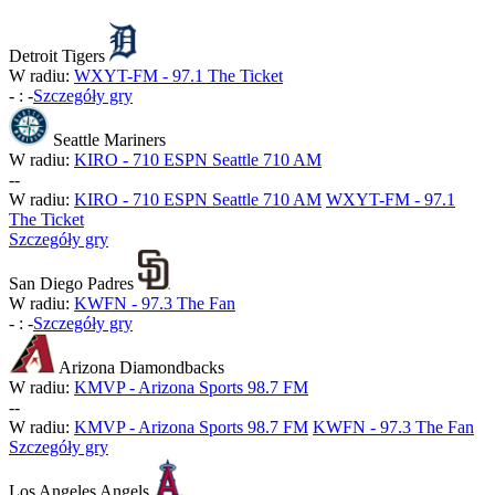
Detroit Tigers
W radiu:
WXYT-FM - 97.1 The Ticket
-
:
-
Szczegóły gry
Seattle Mariners
W radiu:
KIRO - 710 ESPN Seattle 710 AM
-
-
W radiu:
KIRO - 710 ESPN Seattle 710 AM
WXYT-FM - 97.1
The Ticket
Szczegóły gry
San Diego Padres
W radiu:
KWFN - 97.3 The Fan
-
:
-
Szczegóły gry
Arizona Diamondbacks
W radiu:
KMVP - Arizona Sports 98.7 FM
-
-
W radiu:
KMVP - Arizona Sports 98.7 FM
KWFN - 97.3 The Fan
Szczegóły gry
Los Angeles Angels