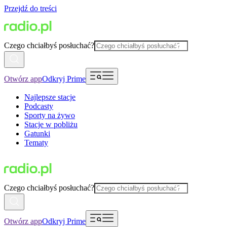
Przejdź do treści
Czego chciałbyś posłuchać?
Otwórz app
Odkryj Prime
Najlepsze stacje
Podcasty
Sporty na żywo
Stacje w pobliżu
Gatunki
Tematy
Czego chciałbyś posłuchać?
Otwórz app
Odkryj Prime