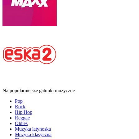
Najpopularniejsze gatunki muzyczne
Pop
Rock
Hip Hop
Reggae
Oldies
Muzyka latynoska
Muzyka klasyczna