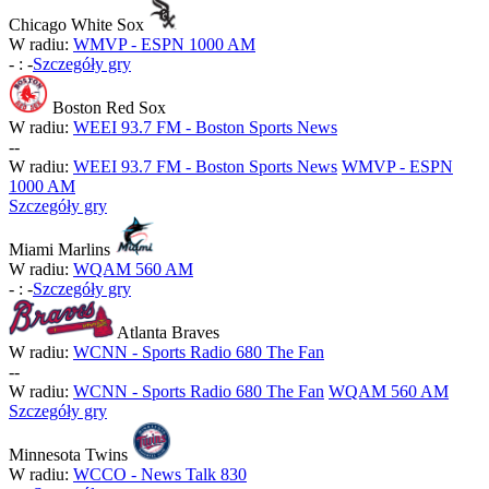
Chicago White Sox
W radiu:
WMVP - ESPN 1000 AM
-
:
-
Szczegóły gry
Boston Red Sox
W radiu:
WEEI 93.7 FM - Boston Sports News
-
-
W radiu:
WEEI 93.7 FM - Boston Sports News
WMVP - ESPN
1000 AM
Szczegóły gry
Miami Marlins
W radiu:
WQAM 560 AM
-
:
-
Szczegóły gry
Atlanta Braves
W radiu:
WCNN - Sports Radio 680 The Fan
-
-
W radiu:
WCNN - Sports Radio 680 The Fan
WQAM 560 AM
Szczegóły gry
Minnesota Twins
W radiu:
WCCO - News Talk 830