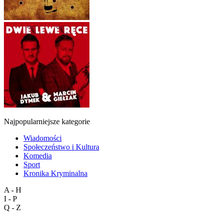
Najpopularniejsze kategorie
Wiadomości
Społeczeństwo i Kultura
Komedia
Sport
Kronika Kryminalna
A - H
I - P
Q - Z