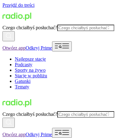
Przejdź do treści
Czego chciałbyś posłuchać?
Otwórz app
Odkryj Prime
Najlepsze stacje
Podcasty
Sporty na żywo
Stacje w pobliżu
Gatunki
Tematy
Czego chciałbyś posłuchać?
Otwórz app
Odkryj Prime