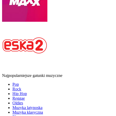
Najpopularniejsze gatunki muzyczne
Pop
Rock
Hip Hop
Reggae
Oldies
Muzyka latynoska
Muzyka klasyczna