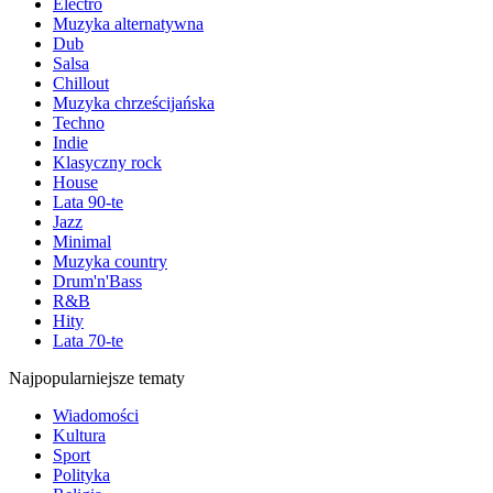
Electro
Muzyka alternatywna
Dub
Salsa
Chillout
Muzyka chrześcijańska
Techno
Indie
Klasyczny rock
House
Lata 90-te
Jazz
Minimal
Muzyka country
Drum'n'Bass
R&B
Hity
Lata 70-te
Najpopularniejsze tematy
Wiadomości
Kultura
Sport
Polityka