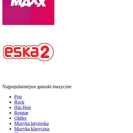
Najpopularniejsze gatunki muzyczne
Pop
Rock
Hip Hop
Reggae
Oldies
Muzyka latynoska
Muzyka klasyczna