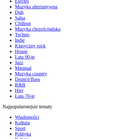
Electro
Muzyka alternatywna
Dub
Salsa
Chillout
Muzyka chrześcijańska
Techno
Indie
Klasyczny rock
House
Lata 90-te
Jazz
Minimal
Muzyka country
Drum'n'Bass
R&B
Hity
Lata 70-te
Najpopularniejsze tematy
Wiadomości
Kultura
Sport
Polityka