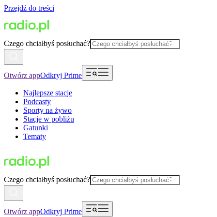
Przejdź do treści
Czego chciałbyś posłuchać?
Otwórz app
Odkryj Prime
Najlepsze stacje
Podcasty
Sporty na żywo
Stacje w pobliżu
Gatunki
Tematy
Czego chciałbyś posłuchać?
Otwórz app
Odkryj Prime