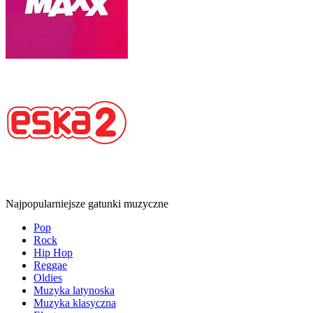
Najpopularniejsze gatunki muzyczne
Pop
Rock
Hip Hop
Reggae
Oldies
Muzyka latynoska
Muzyka klasyczna