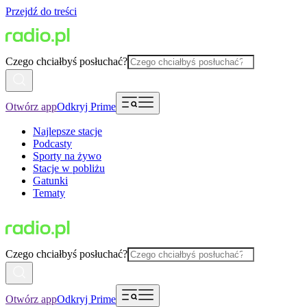
Przejdź do treści
Czego chciałbyś posłuchać?
Otwórz app
Odkryj Prime
Najlepsze stacje
Podcasty
Sporty na żywo
Stacje w pobliżu
Gatunki
Tematy
Czego chciałbyś posłuchać?
Otwórz app
Odkryj Prime