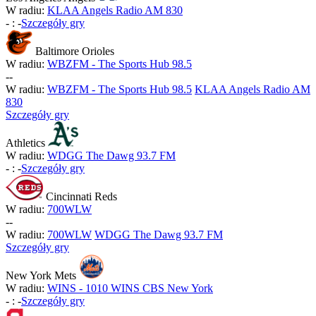
W radiu:
KLAA Angels Radio AM 830
-
:
-
Szczegóły gry
Baltimore Orioles
W radiu:
WBZFM - The Sports Hub 98.5
-
-
W radiu:
WBZFM - The Sports Hub 98.5
KLAA Angels Radio AM
830
Szczegóły gry
Athletics
W radiu:
WDGG The Dawg 93.7 FM
-
:
-
Szczegóły gry
Cincinnati Reds
W radiu:
700WLW
-
-
W radiu:
700WLW
WDGG The Dawg 93.7 FM
Szczegóły gry
New York Mets
W radiu:
WINS - 1010 WINS CBS New York
-
:
-
Szczegóły gry