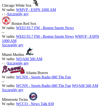
Chicago White Sox
W radiu:
WMVP - ESPN 1000 AM
-
:
-
Szczegóły gry
Boston Red Sox
W radiu:
WEEI 93.7 FM - Boston Sports News
-
-
W radiu:
WEEI 93.7 FM - Boston Sports News
WMVP - ESPN
1000 AM
Szczegóły gry
Miami Marlins
W radiu:
WQAM 560 AM
-
:
-
Szczegóły gry
Atlanta Braves
W radiu:
WCNN - Sports Radio 680 The Fan
-
-
W radiu:
WCNN - Sports Radio 680 The Fan
WQAM 560 AM
Szczegóły gry
Minnesota Twins
W radiu:
WCCO - News Talk 830