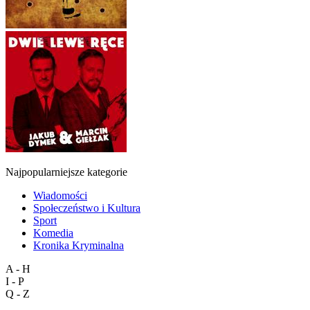
Najpopularniejsze kategorie
Wiadomości
Społeczeństwo i Kultura
Sport
Komedia
Kronika Kryminalna
A - H
I - P
Q - Z