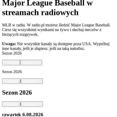
Major League Baseball w
streamach radiowych
MLB w radiu. W radio.pl możesz śledzić Major League Baseball.
Ciesz się wszystkimi wynikami na żywo i słuchaj meczów z
bieżących rozgrywek.
Uwaga:
Nie wszystkie kanały są dostępne poza USA. Wypróbuj
inne kanały, jeśli je złapiesz.
jeśli na taką natrafisz.
Sezon
2026
<
wstecz
następnie
>
Sezon
2026
|
<
wstecz
następnie
>
Sezon
2026
|
<
wstecz
następnie
>
czwartek
6.08.2026