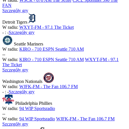
W radiu:
WSCR - 670 AM The Score
CJCL Sportsnet 590 The
FAN
Szczegóły gry
Detroit Tigers
W radiu:
WXYT-FM - 97.1 The Ticket
-
:
-
Szczegóły gry
Seattle Mariners
W radiu:
KIRO - 710 ESPN Seattle 710 AM
-
-
W radiu:
KIRO - 710 ESPN Seattle 710 AM
WXYT-FM - 97.1
The Ticket
Szczegóły gry
Washington Nationals
W radiu:
WJFK-FM - The Fan 106.7 FM
-
:
-
Szczegóły gry
Philadelphia Phillies
W radiu:
94 WIP Sportsradio
-
-
W radiu:
94 WIP Sportsradio
WJFK-FM - The Fan 106.7 FM
Szczegóły gry