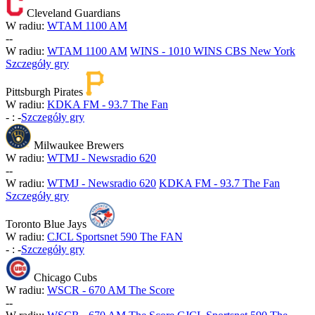
Cleveland Guardians
W radiu:
WTAM 1100 AM
-
-
W radiu:
WTAM 1100 AM
WINS - 1010 WINS CBS New York
Szczegóły gry
Pittsburgh Pirates
W radiu:
KDKA FM - 93.7 The Fan
-
:
-
Szczegóły gry
Milwaukee Brewers
W radiu:
WTMJ - Newsradio 620
-
-
W radiu:
WTMJ - Newsradio 620
KDKA FM - 93.7 The Fan
Szczegóły gry
Toronto Blue Jays
W radiu:
CJCL Sportsnet 590 The FAN
-
:
-
Szczegóły gry
Chicago Cubs
W radiu:
WSCR - 670 AM The Score
-
-