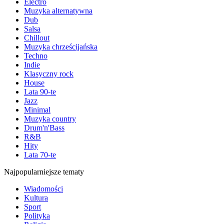
Electro
Muzyka alternatywna
Dub
Salsa
Chillout
Muzyka chrześcijańska
Techno
Indie
Klasyczny rock
House
Lata 90-te
Jazz
Minimal
Muzyka country
Drum'n'Bass
R&B
Hity
Lata 70-te
Najpopularniejsze tematy
Wiadomości
Kultura
Sport
Polityka