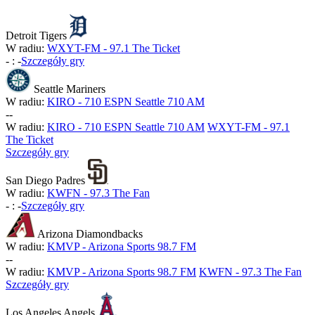
Detroit Tigers
W radiu:
WXYT-FM - 97.1 The Ticket
-
:
-
Szczegóły gry
Seattle Mariners
W radiu:
KIRO - 710 ESPN Seattle 710 AM
-
-
W radiu:
KIRO - 710 ESPN Seattle 710 AM
WXYT-FM - 97.1
The Ticket
Szczegóły gry
San Diego Padres
W radiu:
KWFN - 97.3 The Fan
-
:
-
Szczegóły gry
Arizona Diamondbacks
W radiu:
KMVP - Arizona Sports 98.7 FM
-
-
W radiu:
KMVP - Arizona Sports 98.7 FM
KWFN - 97.3 The Fan
Szczegóły gry
Los Angeles Angels