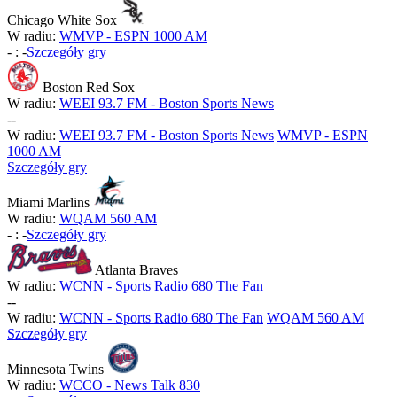
Chicago White Sox
W radiu:
WMVP - ESPN 1000 AM
-
:
-
Szczegóły gry
Boston Red Sox
W radiu:
WEEI 93.7 FM - Boston Sports News
-
-
W radiu:
WEEI 93.7 FM - Boston Sports News
WMVP - ESPN
1000 AM
Szczegóły gry
Miami Marlins
W radiu:
WQAM 560 AM
-
:
-
Szczegóły gry
Atlanta Braves
W radiu:
WCNN - Sports Radio 680 The Fan
-
-
W radiu:
WCNN - Sports Radio 680 The Fan
WQAM 560 AM
Szczegóły gry
Minnesota Twins
W radiu:
WCCO - News Talk 830