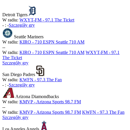
Detroit Tigers
W radiu:
WXYT-FM - 97.1 The Ticket
-
:
-
Szczegóły gry
Seattle Mariners
W radiu:
KIRO - 710 ESPN Seattle 710 AM
-
-
W radiu:
KIRO - 710 ESPN Seattle 710 AM
WXYT-FM - 97.1
The Ticket
Szczegóły gry
San Diego Padres
W radiu:
KWFN - 97.3 The Fan
-
:
-
Szczegóły gry
Arizona Diamondbacks
W radiu:
KMVP - Arizona Sports 98.7 FM
-
-
W radiu:
KMVP - Arizona Sports 98.7 FM
KWFN - 97.3 The Fan
Szczegóły gry
Los Angeles Angels