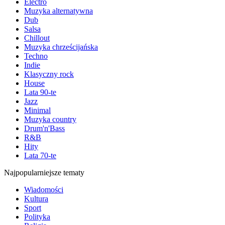
Electro
Muzyka alternatywna
Dub
Salsa
Chillout
Muzyka chrześcijańska
Techno
Indie
Klasyczny rock
House
Lata 90-te
Jazz
Minimal
Muzyka country
Drum'n'Bass
R&B
Hity
Lata 70-te
Najpopularniejsze tematy
Wiadomości
Kultura
Sport
Polityka