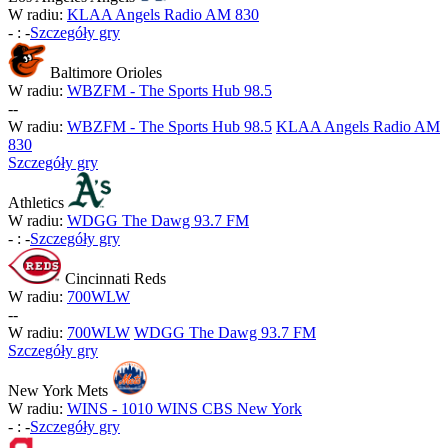
W radiu:
KLAA Angels Radio AM 830
-
:
-
Szczegóły gry
Baltimore Orioles
W radiu:
WBZFM - The Sports Hub 98.5
-
-
W radiu:
WBZFM - The Sports Hub 98.5
KLAA Angels Radio AM
830
Szczegóły gry
Athletics
W radiu:
WDGG The Dawg 93.7 FM
-
:
-
Szczegóły gry
Cincinnati Reds
W radiu:
700WLW
-
-
W radiu:
700WLW
WDGG The Dawg 93.7 FM
Szczegóły gry
New York Mets
W radiu:
WINS - 1010 WINS CBS New York
-
:
-
Szczegóły gry