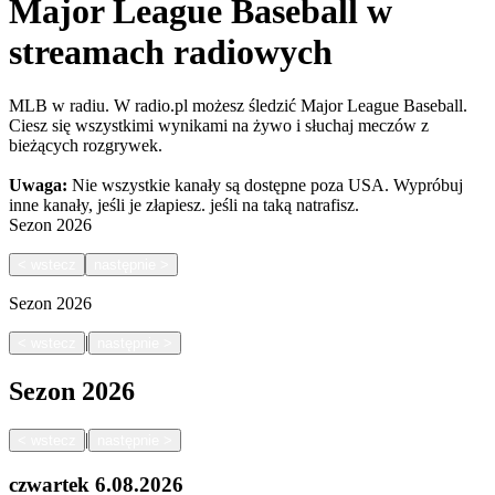
Major League Baseball w
streamach radiowych
MLB w radiu. W radio.pl możesz śledzić Major League Baseball.
Ciesz się wszystkimi wynikami na żywo i słuchaj meczów z
bieżących rozgrywek.
Uwaga:
Nie wszystkie kanały są dostępne poza USA. Wypróbuj
inne kanały, jeśli je złapiesz.
jeśli na taką natrafisz.
Sezon
2026
<
wstecz
następnie
>
Sezon
2026
|
<
wstecz
następnie
>
Sezon
2026
|
<
wstecz
następnie
>
czwartek
6.08.2026