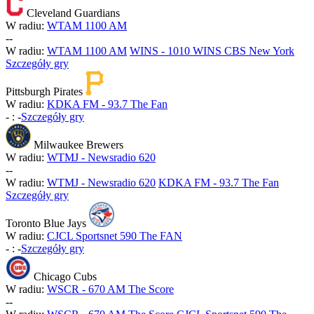
Cleveland Guardians
W radiu:
WTAM 1100 AM
-
-
W radiu:
WTAM 1100 AM
WINS - 1010 WINS CBS New York
Szczegóły gry
Pittsburgh Pirates
W radiu:
KDKA FM - 93.7 The Fan
-
:
-
Szczegóły gry
Milwaukee Brewers
W radiu:
WTMJ - Newsradio 620
-
-
W radiu:
WTMJ - Newsradio 620
KDKA FM - 93.7 The Fan
Szczegóły gry
Toronto Blue Jays
W radiu:
CJCL Sportsnet 590 The FAN
-
:
-
Szczegóły gry
Chicago Cubs
W radiu:
WSCR - 670 AM The Score
-
-