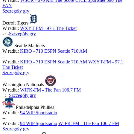
W radiu:
WSCR - 670 AM The Score
CJCL Sportsnet 590 The
FAN
Szczegóły gry
Detroit Tigers
W radiu:
WXYT-FM - 97.1 The Ticket
-
:
-
Szczegóły gry
Seattle Mariners
W radiu:
KIRO - 710 ESPN Seattle 710 AM
-
-
W radiu:
KIRO - 710 ESPN Seattle 710 AM
WXYT-FM - 97.1
The Ticket
Szczegóły gry
Washington Nationals
W radiu:
WJFK-FM - The Fan 106.7 FM
-
:
-
Szczegóły gry
Philadelphia Phillies
W radiu:
94 WIP Sportsradio
-
-
W radiu:
94 WIP Sportsradio
WJFK-FM - The Fan 106.7 FM
Szczegóły gry