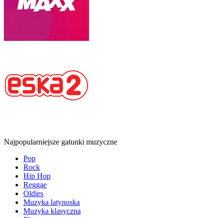
Najpopularniejsze gatunki muzyczne
Pop
Rock
Hip Hop
Reggae
Oldies
Muzyka latynoska
Muzyka klasyczna