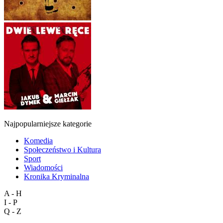
Najpopularniejsze kategorie
Komedia
Społeczeństwo i Kultura
Sport
Wiadomości
Kronika Kryminalna
A - H
I - P
Q - Z