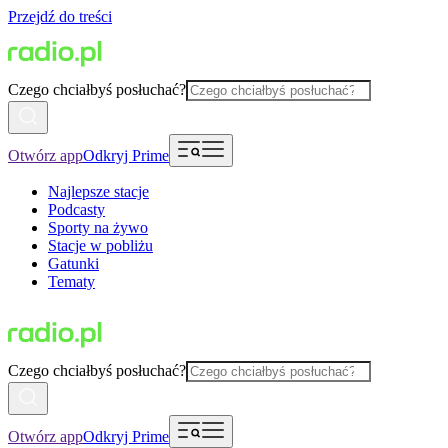
Przejdź do treści
Czego chciałbyś posłuchać?
Otwórz app
Odkryj Prime
Najlepsze stacje
Podcasty
Sporty na żywo
Stacje w pobliżu
Gatunki
Tematy
Czego chciałbyś posłuchać?
Otwórz app
Odkryj Prime