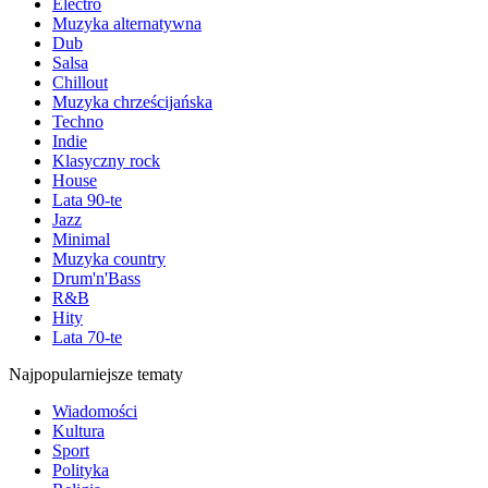
Electro
Muzyka alternatywna
Dub
Salsa
Chillout
Muzyka chrześcijańska
Techno
Indie
Klasyczny rock
House
Lata 90-te
Jazz
Minimal
Muzyka country
Drum'n'Bass
R&B
Hity
Lata 70-te
Najpopularniejsze tematy
Wiadomości
Kultura
Sport
Polityka