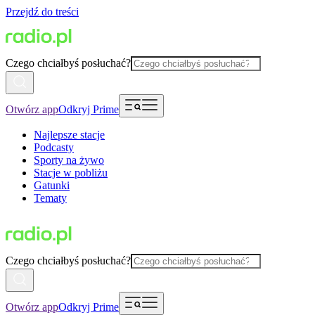
Przejdź do treści
Czego chciałbyś posłuchać?
Otwórz app
Odkryj Prime
Najlepsze stacje
Podcasty
Sporty na żywo
Stacje w pobliżu
Gatunki
Tematy
Czego chciałbyś posłuchać?
Otwórz app
Odkryj Prime