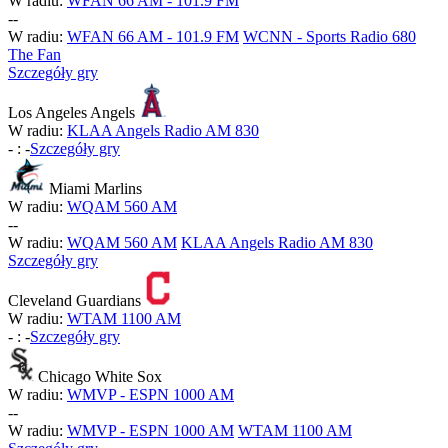
W radiu:
WFAN 66 AM - 101.9 FM
-
-
W radiu:
WFAN 66 AM - 101.9 FM
WCNN - Sports Radio 680
The Fan
Szczegóły gry
Los Angeles Angels
W radiu:
KLAA Angels Radio AM 830
-
:
-
Szczegóły gry
Miami Marlins
W radiu:
WQAM 560 AM
-
-
W radiu:
WQAM 560 AM
KLAA Angels Radio AM 830
Szczegóły gry
Cleveland Guardians
W radiu:
WTAM 1100 AM
-
:
-
Szczegóły gry
Chicago White Sox
W radiu:
WMVP - ESPN 1000 AM
-
-
W radiu:
WMVP - ESPN 1000 AM
WTAM 1100 AM