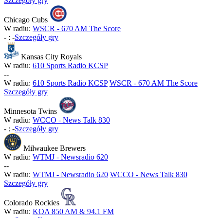
Szczegóły gry
Chicago Cubs
W radiu:
WSCR - 670 AM The Score
-
:
-
Szczegóły gry
Kansas City Royals
W radiu:
610 Sports Radio KCSP
-
-
W radiu:
610 Sports Radio KCSP
WSCR - 670 AM The Score
Szczegóły gry
Minnesota Twins
W radiu:
WCCO - News Talk 830
-
:
-
Szczegóły gry
Milwaukee Brewers
W radiu:
WTMJ - Newsradio 620
-
-
W radiu:
WTMJ - Newsradio 620
WCCO - News Talk 830
Szczegóły gry
Colorado Rockies
W radiu:
KOA 850 AM & 94.1 FM