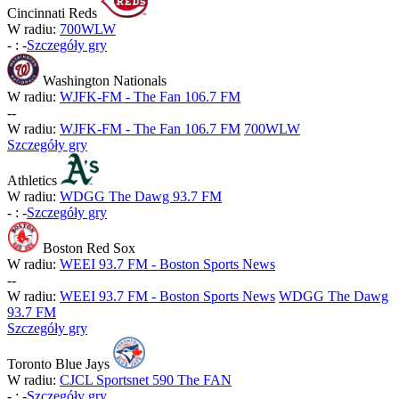
Cincinnati Reds
W radiu:
700WLW
-
:
-
Szczegóły gry
Washington Nationals
W radiu:
WJFK-FM - The Fan 106.7 FM
-
-
W radiu:
WJFK-FM - The Fan 106.7 FM
700WLW
Szczegóły gry
Athletics
W radiu:
WDGG The Dawg 93.7 FM
-
:
-
Szczegóły gry
Boston Red Sox
W radiu:
WEEI 93.7 FM - Boston Sports News
-
-
W radiu:
WEEI 93.7 FM - Boston Sports News
WDGG The Dawg
93.7 FM
Szczegóły gry
Toronto Blue Jays
W radiu:
CJCL Sportsnet 590 The FAN
-
:
-
Szczegóły gry