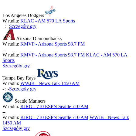
Los Angeles Dodgers
W radiu:
KLAC - AM 570 LA Sports
-
:
-
Szczegóły gry
Arizona Diamondbacks
W radiu:
KMVP - Arizona Sports 98.7 FM
-
-
W radiu:
KMVP - Arizona Sports 98.7 FM
KLAC - AM 570 LA
Sports
Szczegóły gry
Tampa Bay Rays
W radiu:
WWJB - News-Talk 1450 AM
-
:
-
Szczegóły gry
Seattle Mariners
W radiu:
KIRO - 710 ESPN Seattle 710 AM
-
-
W radiu:
KIRO - 710 ESPN Seattle 710 AM
WWJB - News-Talk
1450 AM
Szczegóły gry