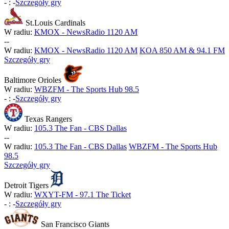
-
:
-
Szczegóły gry
St.Louis Cardinals
W radiu:
KMOX - NewsRadio 1120 AM
-
-
W radiu:
KMOX - NewsRadio 1120 AM
KOA 850 AM & 94.1 FM
Szczegóły gry
Baltimore Orioles
W radiu:
WBZFM - The Sports Hub 98.5
-
:
-
Szczegóły gry
Texas Rangers
W radiu:
105.3 The Fan - CBS Dallas
-
-
W radiu:
105.3 The Fan - CBS Dallas
WBZFM - The Sports Hub
98.5
Szczegóły gry
Detroit Tigers
W radiu:
WXYT-FM - 97.1 The Ticket
-
:
-
Szczegóły gry
San Francisco Giants