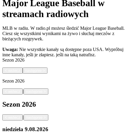
Major League Baseball w
streamach radiowych
MLB w radiu. W radio.pl możesz śledzić Major League Baseball.
Ciesz się wszystkimi wynikami na żywo i słuchaj meczów z
bieżących rozgrywek.
Uwaga:
Nie wszystkie kanały są dostępne poza USA. Wypróbuj
inne kanały, jeśli je złapiesz.
jeśli na taką natrafisz.
Sezon
2026
<
wstecz
następnie
>
Sezon
2026
|
<
wstecz
następnie
>
Sezon
2026
|
<
wstecz
następnie
>
niedziela
9.08.2026