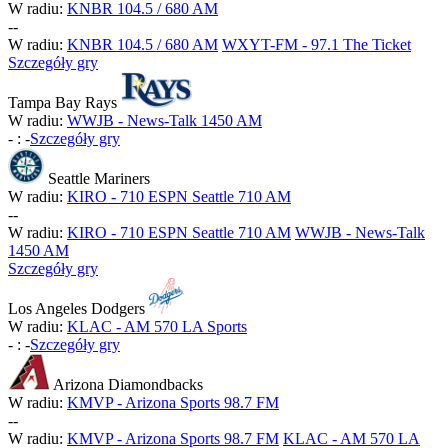
W radiu:
KNBR 104.5 / 680 AM
-
-
W radiu:
KNBR 104.5 / 680 AM
WXYT-FM - 97.1 The Ticket
Szczegóły gry
Tampa Bay Rays
W radiu:
WWJB - News-Talk 1450 AM
-
:
-
Szczegóły gry
Seattle Mariners
W radiu:
KIRO - 710 ESPN Seattle 710 AM
-
-
W radiu:
KIRO - 710 ESPN Seattle 710 AM
WWJB - News-Talk
1450 AM
Szczegóły gry
Los Angeles Dodgers
W radiu:
KLAC - AM 570 LA Sports
-
:
-
Szczegóły gry
Arizona Diamondbacks
W radiu:
KMVP - Arizona Sports 98.7 FM
-
-
W radiu:
KMVP - Arizona Sports 98.7 FM
KLAC - AM 570 LA