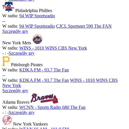
Philadelphia Phillies
W radiu:
94 WIP Sportsradio
-
-
W radiu:
94 WIP Sportsradio
CJCL Sportsnet 590 The FAN
Szczegóły gry
New York Mets
W radiu:
WINS - 1010 WINS CBS New York
-
:
-
Szczegóły gry
Pittsburgh Pirates
W radiu:
KDKA FM - 93.7 The Fan
-
-
W radiu:
KDKA FM - 93.7 The Fan
WINS - 1010 WINS CBS
New York
Szczegóły gry
Atlanta Braves
W radiu:
WCNN - Sports Radio 680 The Fan
-
:
-
Szczegóły gry
New York Yankees