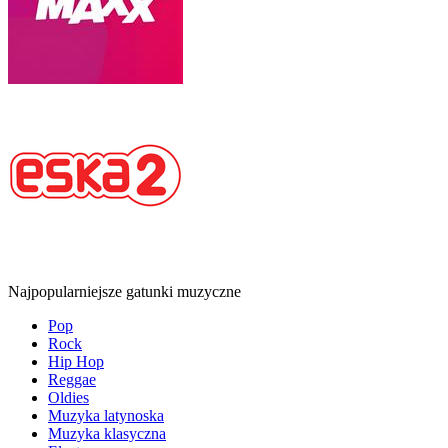
Najpopularniejsze gatunki muzyczne
Pop
Rock
Hip Hop
Reggae
Oldies
Muzyka latynoska
Muzyka klasyczna