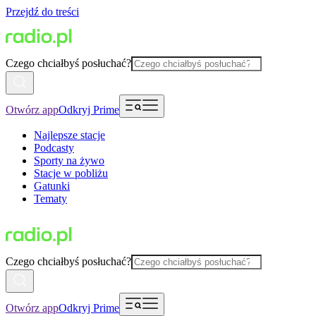
Przejdź do treści
Czego chciałbyś posłuchać?
Otwórz app
Odkryj Prime
Najlepsze stacje
Podcasty
Sporty na żywo
Stacje w pobliżu
Gatunki
Tematy
Czego chciałbyś posłuchać?
Otwórz app
Odkryj Prime