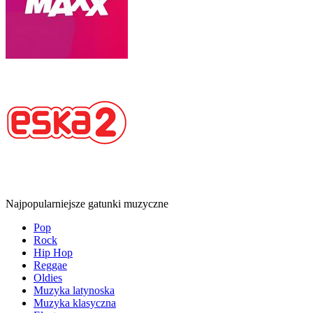
Najpopularniejsze gatunki muzyczne
Pop
Rock
Hip Hop
Reggae
Oldies
Muzyka latynoska
Muzyka klasyczna