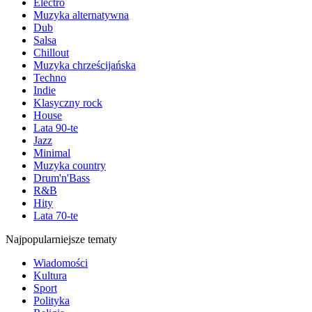
Electro
Muzyka alternatywna
Dub
Salsa
Chillout
Muzyka chrześcijańska
Techno
Indie
Klasyczny rock
House
Lata 90-te
Jazz
Minimal
Muzyka country
Drum'n'Bass
R&B
Hity
Lata 70-te
Najpopularniejsze tematy
Wiadomości
Kultura
Sport
Polityka