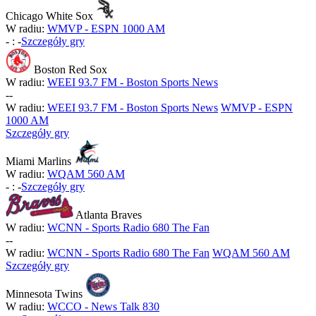
Chicago White Sox
W radiu:
WMVP - ESPN 1000 AM
-
:
-
Szczegóły gry
Boston Red Sox
W radiu:
WEEI 93.7 FM - Boston Sports News
-
-
W radiu:
WEEI 93.7 FM - Boston Sports News
WMVP - ESPN
1000 AM
Szczegóły gry
Miami Marlins
W radiu:
WQAM 560 AM
-
:
-
Szczegóły gry
Atlanta Braves
W radiu:
WCNN - Sports Radio 680 The Fan
-
-
W radiu:
WCNN - Sports Radio 680 The Fan
WQAM 560 AM
Szczegóły gry
Minnesota Twins
W radiu:
WCCO - News Talk 830