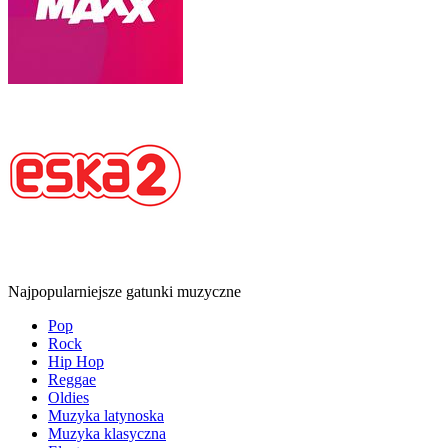
Najpopularniejsze gatunki muzyczne
Pop
Rock
Hip Hop
Reggae
Oldies
Muzyka latynoska
Muzyka klasyczna