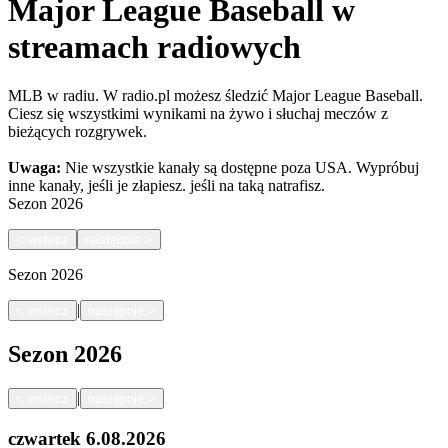
Major League Baseball w
streamach radiowych
MLB w radiu. W radio.pl możesz śledzić Major League Baseball.
Ciesz się wszystkimi wynikami na żywo i słuchaj meczów z
bieżących rozgrywek.
Uwaga:
Nie wszystkie kanały są dostępne poza USA. Wypróbuj
inne kanały, jeśli je złapiesz.
jeśli na taką natrafisz.
Sezon
2026
<
wstecz
następnie
>
Sezon
2026
|
<
wstecz
następnie
>
Sezon
2026
|
<
wstecz
następnie
>
czwartek
6.08.2026