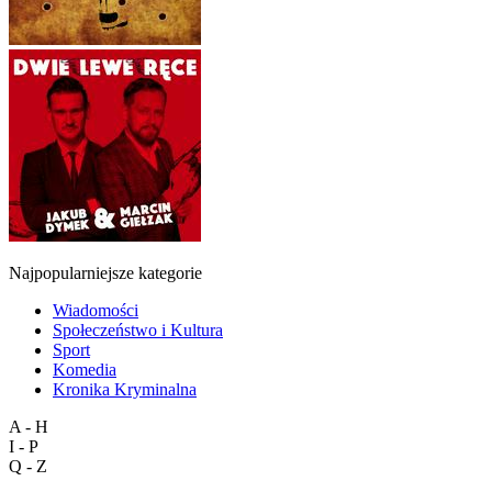
Najpopularniejsze kategorie
Wiadomości
Społeczeństwo i Kultura
Sport
Komedia
Kronika Kryminalna
A - H
I - P
Q - Z