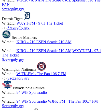
W radiu:
WSCR - 670 AM The Score
CJCL Sportsnet 590 The
FAN
Szczegóły gry
Detroit Tigers
W radiu:
WXYT-FM - 97.1 The Ticket
-
:
-
Szczegóły gry
Seattle Mariners
W radiu:
KIRO - 710 ESPN Seattle 710 AM
-
-
W radiu:
KIRO - 710 ESPN Seattle 710 AM
WXYT-FM - 97.1
The Ticket
Szczegóły gry
Washington Nationals
W radiu:
WJFK-FM - The Fan 106.7 FM
-
:
-
Szczegóły gry
Philadelphia Phillies
W radiu:
94 WIP Sportsradio
-
-
W radiu:
94 WIP Sportsradio
WJFK-FM - The Fan 106.7 FM
Szczegóły gry