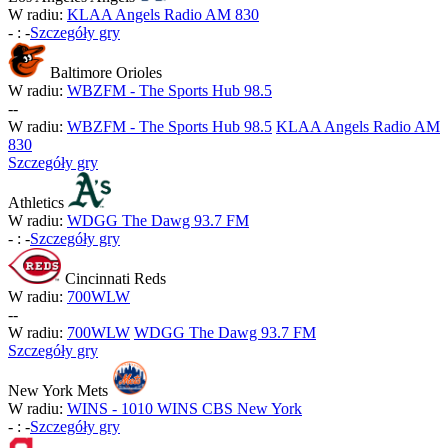
W radiu:
KLAA Angels Radio AM 830
-
:
-
Szczegóły gry
Baltimore Orioles
W radiu:
WBZFM - The Sports Hub 98.5
-
-
W radiu:
WBZFM - The Sports Hub 98.5
KLAA Angels Radio AM
830
Szczegóły gry
Athletics
W radiu:
WDGG The Dawg 93.7 FM
-
:
-
Szczegóły gry
Cincinnati Reds
W radiu:
700WLW
-
-
W radiu:
700WLW
WDGG The Dawg 93.7 FM
Szczegóły gry
New York Mets
W radiu:
WINS - 1010 WINS CBS New York
-
:
-
Szczegóły gry