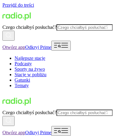
Przejdź do treści
Czego chciałbyś posłuchać?
Otwórz app
Odkryj Prime
Najlepsze stacje
Podcasty
Sporty na żywo
Stacje w pobliżu
Gatunki
Tematy
Czego chciałbyś posłuchać?
Otwórz app
Odkryj Prime