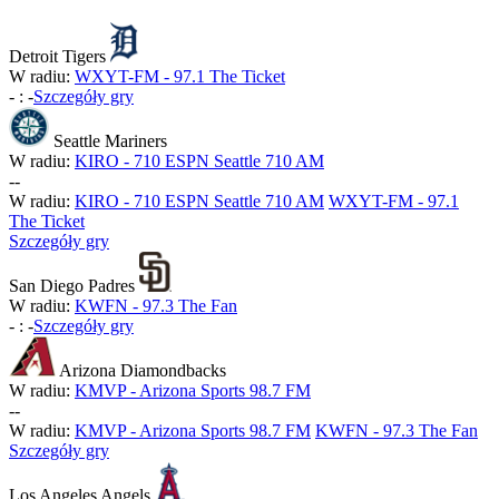
Detroit Tigers
W radiu:
WXYT-FM - 97.1 The Ticket
-
:
-
Szczegóły gry
Seattle Mariners
W radiu:
KIRO - 710 ESPN Seattle 710 AM
-
-
W radiu:
KIRO - 710 ESPN Seattle 710 AM
WXYT-FM - 97.1
The Ticket
Szczegóły gry
San Diego Padres
W radiu:
KWFN - 97.3 The Fan
-
:
-
Szczegóły gry
Arizona Diamondbacks
W radiu:
KMVP - Arizona Sports 98.7 FM
-
-
W radiu:
KMVP - Arizona Sports 98.7 FM
KWFN - 97.3 The Fan
Szczegóły gry
Los Angeles Angels