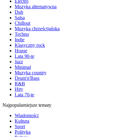
Electro
Muzyka alternatywna
Dub
Salsa
Chillout
Muzyka chrześcijańska
Techno
Indie
Klasyczny rock
House
Lata 90-te
Jazz
Minimal
Muzyka country
Drum'n'Bass
R&B
Hity
Lata 70-te
Najpopularniejsze tematy
Wiadomości
Kultura
Sport
Polityka