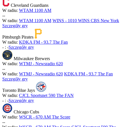
Cleveland Guardians
W radiu:
WTAM 1100 AM
-
-
W radiu:
WTAM 1100 AM
WINS - 1010 WINS CBS New York
Szczegóły gry
Pittsburgh Pirates
W radiu:
KDKA FM - 93.7 The Fan
-
:
-
Szczegóły gry
Milwaukee Brewers
W radiu:
WTMJ - Newsradio 620
-
-
W radiu:
WTMJ - Newsradio 620
KDKA FM - 93.7 The Fan
Szczegóły gry
Toronto Blue Jays
W radiu:
CJCL Sportsnet 590 The FAN
-
:
-
Szczegóły gry
Chicago Cubs
W radiu:
WSCR - 670 AM The Score
-
-